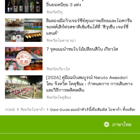
ถิ่นยอดนิยม 3 แห่ง
จังหวัดกิฟุ
ลิ้มลองเนื้อวัวเจอร์ซีย์คุณภาพเยี่ยมและไอศกรีม
ซอฟต์เสิร์ฟรสชาติเข้มข้นได้ที่ "ฮิรุเซ็น เจอร์ซี่
แลนด์"
จังหวัดโอคายาม่า
7 จุดแนะนำชมใบไม้เปลี่ยนสีใน เกียวโต
จังหวัดเกียวโต
[2026] คู่มือฉบับสมบูรณ์ Naruto Awaodori
โตะ จังหวัด โทคุชิมะ : กำหนดการ การเดินทาง
และวิธีการเพลิดเพลิน
จังหวัดโทคุชิมะ
HOME
จังหวัดโอซาก้า
Gold-Guide แนะนำทัวร์นี้เพื่อสัมผัส โอซาก้า ทั้งอดีตและป
language
ภาษาไทย