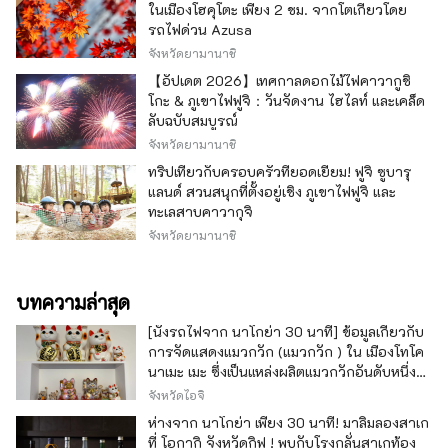
ในเมืองโฮคุโตะ เพียง 2 ชม. จากโตเกียวโดย
รถไฟด่วน Azusa
จังหวัดยามานาชิ
【อัปเดต 2026】เทศกาลดอกไม้ไฟคาวากูชิ
โกะ & ภูเขาไฟฟูจิ：วันจัดงาน ไฮไลท์ และเคล็ด
ลับฉบับสมบูรณ์
จังหวัดยามานาชิ
ทริปเที่ยวกับครอบครัวที่ยอดเยี่ยม! ฟูจิ ซูบารุ
แลนด์ สวนสนุกที่ตั้งอยู่เชิง ภูเขาไฟฟูจิ และ
ทะเลสาบคาวากุจิ
จังหวัดยามานาชิ
บทความล่าสุด
[นั่งรถไฟจาก นาโกย่า 30 นาที] ข้อมูลเกี่ยวกับ
การจัดแสดงแมวกวัก (แมวกวัก ) ใน เมืองโทโค
นาเมะ เมะ ซึ่งเป็นแหล่งผลิตแมวกวักอันดับหนึ่ง
ของญี่ปุ่น
จังหวัดไอจิ
ห่างจาก นาโกย่า เพียง 30 นาที! มาลิ้มลองสาเก
ที่ โอกากิ จังหวัดกิฟุ ! พบกับโรงกลั่นสาเกท้อง