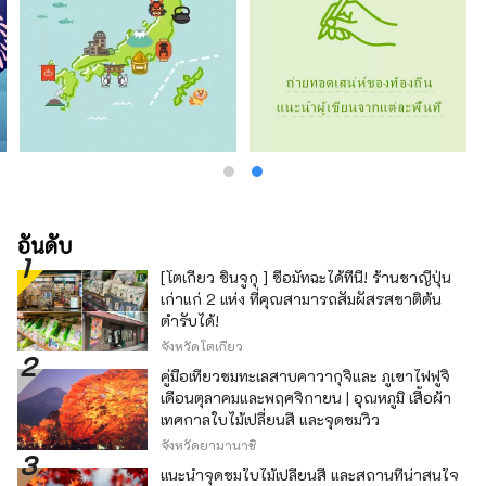
อันดับ
[โตเกียว ชินจูกุ ] ซื้อมัทฉะได้ที่นี่! ร้านชาญี่ปุ่น
เก่าแก่ 2 แห่ง ที่คุณสามารถสัมผัสรสชาติต้น
ตำรับได้!
จังหวัดโตเกียว
คู่มือเที่ยวชมทะเลสาบคาวากุจิและ ภูเขาไฟฟูจิ
เดือนตุลาคมและพฤศจิกายน | อุณหภูมิ เสื้อผ้า
เทศกาลใบไม้เปลี่ยนสี และจุดชมวิว
จังหวัดยามานาชิ
แนะนำจุดชมใบไม้เปลี่ยนสี และสถานที่น่าสนใจ