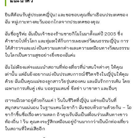
แนะนำตัว
ยินดีต้อนรับสู่ประเทศญี่ปุ่น! และขอขอบคุณที่มาเยือนประเทศของ
ฉัน หมู่เกาะทางตะวันออกไกลจากประเทศของคุณ
ฉันชื่อยูริค่ะ ฉันเป็นเจ้าของร้านขายกิโมโนมาตั้งแต่ปี 2005 ซึ่ง
ค้าขายไปทั่วโลก และทุ่มเทให้กับการเผยแพร่วัฒนธรรมญี่ปุ่น การ
ได้สำรวจและแบ่งปันความแตกต่างและความเหมือนทางวัฒนธรรม
ในโลกเป็นความสุขอย่างยิ่งของฉันค่ะ
ฉันไม่เพียงแต่จะแนะนำสถานที่ท่องเที่ยวที่น่าสนใจต่างๆ ให้คุณ
เท่านั้น แต่ฉันยังอยากแบ่งปันประสบการณ์ชีวิตจริงในญี่ปุ่นให้คุณ
ด้วย ฉันเป็นคุณแม่ของลูกสาววัยรุ่นสองคน และฉันรักการเต้น โดย
เฉพาะการเต้นคู่ เช่น บอลรูมแดนซ์ ซัลซ่า บาชาตา และอื่นๆ
เราจะมีเวลาอยู่ด้วยกันแค่ 1 วันในชีวิตที่ญี่ปุ่น แต่จะเป็นวันที่
สนุกสนานแน่นอน ในฐานะคนโอซาก้า ฉันชอบหัวเราะด้วยกัน – โอ
ซาก้าขึ้นชื่อเรื่องความตลก ถ้าคุณรับฉันเป็นเพื่อนร่วมเดินทางชาว
ท้องถิ่น 1 วัน คุณคงจะรู้สึกเหมือนอยู่บ้านมากกว่าเป็นนักท่องเที่ยว
ในสถานที่ใหม่เสียอีก