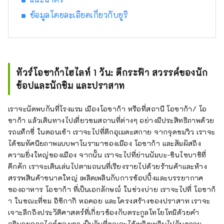
ข้อมูลโดยละเอียดเกี่ยวกับยูริ
ทัวร์โอซาก้าไฮไลท์ 1 วัน: ตึกระฟ้า สวรรค์ของนัก
ช้อปและนักชิม และปราสาท
เราจะนัดพบกันที่โรงแรม เมืองโอซาก้า หรือที่สถานี โอซาก้า/ โอ
ซาก้า แล้วเดินทางไปเที่ยวชมสถานที่ต่างๆ อย่างมีประสิทธิภาพด้วย
รถแท็กซี่ ในตอนเช้า เราจะไปที่ตึกอุเมดะสกาย จากจุดชมวิว เราจะ
ได้ชมทัศนียภาพแบบพาโนรามาของเมือง โอซาก้า และสัมผัสถึง
ความยิ่งใหญ่ของเมือง จากนั้น เราจะไปที่ย่านนัมบะ-ชินไซบาชิที่
คึกคัก เราจะเดินเล่นไปตามถนนที่เรียงรายไปด้วยร้านค้าและห้าง
สรรพสินค้าขนาดใหญ่ เพลิดเพลินกับการช้อปปิ้งและบรรยากาศ
ของอาหาร โอซาก้า ที่เป็นเอกลักษณ์ ในช่วงบ่าย เราจะไปที่ โอซาก้
า ในขณะที่ชม อิชิกากิ หอคอย และโครงสร้างของปราสาท เราจะ
เจาะลึกถึงประวัติศาสตร์ที่เกี่ยวข้องกับตระกูลโทโยโทมิด้วยคำ
อธิบายจากไกด์ของเรา เป็นวันที่คุณจะได้เพลิดเพลินไปกับความ