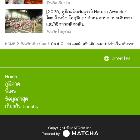
จังหวัดเกียวโต
[2026] คู่มือฉบับสมบูรณ์ Naruto Awaodori
โตะ จังหวัด โทคุชิมะ : กำหนดการ การเดินทาง
และวิธีการเพลิดเพลิน
จังหวัดโทคุชิมะ
HOME
จังหวัดเฮียวโกะ
Gold-Guide แนะนำทริปเที่ยวแบบไปเช้าเย็นกลับจาก โอซา
language
ภาษาไทย
Home
ภูมิภาค
พิเศษ
ข้อมูลล่าสุด
เกี่ยวกับ Locally
Copyright © MATCHA Inc.
Powered by