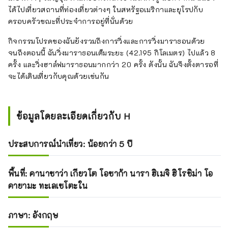
ได้ไปเที่ยวสถานที่ท่องเที่ยวต่างๆ ในสหรัฐอเมริกาและยุโรปกับ
ครอบครัวขณะที่ประจำการอยู่ที่นั่นด้วย
กิจกรรมโปรดของฉันยังรวมถึงการวิ่งและการวิ่งมาราธอนด้วย
จนถึงตอนนี้ ฉันวิ่งมาราธอนเต็มระยะ (42.195 กิโลเมตร) ไปแล้ว 8
ครั้ง และวิ่งฮาล์ฟมาราธอนมากกว่า 20 ครั้ง ดังนั้น ฉันจึงตั้งตารอที่
จะได้เดินเที่ยวกับคุณด้วยเช่นกัน
ข้อมูลโดยละเอียดเกี่ยวกับ H
ประสบการณ์นำเที่ยว: น้อยกว่า 5 ปี
พื้นที่: คานาซาว่า เกียวโต โอซาก้า นารา ฮิเมจิ ฮิโรชิม่า โอ
คายามะ ทะเลเซโตะใน
ภาษา: อังกฤษ