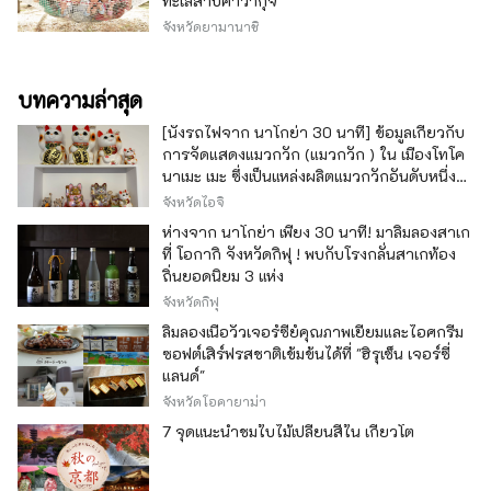
ทะเลสาบคาวากุจิ
จังหวัดยามานาชิ
บทความล่าสุด
[นั่งรถไฟจาก นาโกย่า 30 นาที] ข้อมูลเกี่ยวกับ
การจัดแสดงแมวกวัก (แมวกวัก ) ใน เมืองโทโค
นาเมะ เมะ ซึ่งเป็นแหล่งผลิตแมวกวักอันดับหนึ่ง
ของญี่ปุ่น
จังหวัดไอจิ
ห่างจาก นาโกย่า เพียง 30 นาที! มาลิ้มลองสาเก
ที่ โอกากิ จังหวัดกิฟุ ! พบกับโรงกลั่นสาเกท้อง
ถิ่นยอดนิยม 3 แห่ง
จังหวัดกิฟุ
ลิ้มลองเนื้อวัวเจอร์ซีย์คุณภาพเยี่ยมและไอศกรีม
ซอฟต์เสิร์ฟรสชาติเข้มข้นได้ที่ "ฮิรุเซ็น เจอร์ซี่
แลนด์"
จังหวัดโอคายาม่า
7 จุดแนะนำชมใบไม้เปลี่ยนสีใน เกียวโต