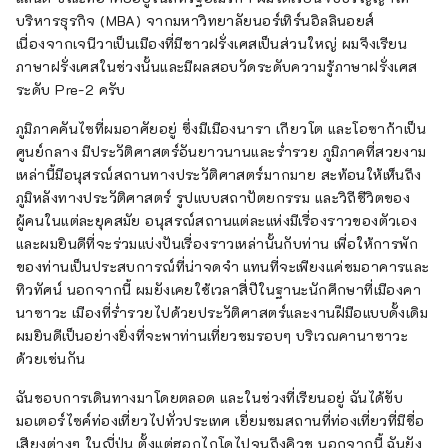
บริหารธุรกิจ (MBA) จากมหาวิทยาลัยนอร์เทิร์นอิลลินอยส์
เนื่องจากเจนีวาเป็นเมืองที่มีชาวฝรั่งเศสเป็นส่วนใหญ่ ผมจึงเรียน
ภาษาฝรั่งเศสในช่วงนั้นและมีผลสอบวัดระดับความรู้ภาษาฝรั่งเศส
ระดับ Pre-2 ครับ
ภูมิภาคคันไซที่ผมอาศัยอยู่ ซึ่งมีเมืองนารา เกียวโต และโอซาก้าเป็น
ศูนย์กลาง มีประวัติศาสตร์อันยาวนานและร่ำรวย ภูมิภาคที่สวยงาม
เหล่านี้มีอนุสรณ์สถานทางประวัติศาสตร์มากมาย สะท้อนให้เห็นถึง
ภูมิหลังทางประวัติศาสตร์ รูปแบบสถาปัตยกรรม และวิถีชีวิตของ
ผู้คนในแต่ละยุคสมัย อนุสรณ์สถานแต่ละแห่งมีเรื่องราวของตัวเอง
และผมยินดีที่จะร่วมแบ่งปันเรื่องราวเหล่านั้นกับท่าน เพื่อให้การพัก
ของท่านเป็นประสบการณ์ที่น่าจดจำ แทนที่จะเพียงแค่ชมอาคารและ
ทิวทัศน์ นอกจากนี้ ผมยังเคยใช้เวลาสี่ปีในฐานะนักศึกษาที่เมืองคา
นาซาวะ เมืองที่ร่ำรวยไปด้วยประวัติศาสตร์และงานฝีมือแบบดั้งเดิม
ผมยินดีเป็นอย่างยิ่งที่จะพาท่านเที่ยวชมรอบๆ บริเวณคานาซาวะ
ด้วยเช่นกัน
ฉันชอบการเดินทางมาโดยตลอด และในช่วงที่เรียนอยู่ ฉันได้ขับ
มอเตอร์ไซค์ท่องเที่ยวไปทั่วประเทศ เยี่ยมชมสถานที่ท่องเที่ยวที่มีชื่อ
เสียงต่างๆ ในญี่ปุ่น ตั้งแต่ฮอกไกโดไปจนถึงคิวชู นอกจากนี้ ฉันยัง