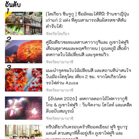
อันดับ
[โตเกียว ชินจูกุ ] ซื้อมัทฉะได้ที่นี่! ร้านชาญี่ปุ่น
เก่าแก่ 2 แห่ง ที่คุณสามารถสัมผัสรสชาติต้น
ตำรับได้!
จังหวัดโตเกียว
คู่มือเที่ยวชมทะเลสาบคาวากุจิและ ภูเขาไฟฟูจิ
เดือนตุลาคมและพฤศจิกายน | อุณหภูมิ เสื้อผ้า
เทศกาลใบไม้เปลี่ยนสี และจุดชมวิว
จังหวัดยามานาชิ
แนะนำจุดชมใบไม้เปลี่ยนสี และสถานที่น่าสนใจ
ในเมืองโฮคุโตะ เพียง 2 ชม. จากโตเกียวโดย
รถไฟด่วน Azusa
จังหวัดยามานาชิ
【อัปเดต 2026】เทศกาลดอกไม้ไฟคาวากูชิ
โกะ & ภูเขาไฟฟูจิ：วันจัดงาน ไฮไลท์ และเคล็ด
ลับฉบับสมบูรณ์
จังหวัดยามานาชิ
ทริปเที่ยวกับครอบครัวที่ยอดเยี่ยม! ฟูจิ ซูบารุ
แลนด์ สวนสนุกที่ตั้งอยู่เชิง ภูเขาไฟฟูจิ และ