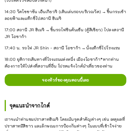
(โปรดตรวจสอบล่วงหน้า)
14:30 วัดโชชาซัน เอ็นเกียวจิ (เดินเล่นรอบบริเวณวัด) → ขึ้นกระเช้า
ลอยฟ้าและแท็กซี่ไปสถานี ฮิเมจิ
17:00 สถานี JR ฮิเมจิ → ขึ้นรถไฟชินคันเซ็น (ตู้สีเขียว) ไปลงสถานี
JR โอซาก้า
17:40 น. รถไฟ JR Shin - สถานี โอซาก้า → นั่งแท็กซี่ไปโรงแรม
18:00 ยุติการเดินทางที่โรงแรมแห่งหนึ่ง เมืองโอซาก้า*หากท่าน
ต้องการให้ไปส่งที่สถานที่อื่น โปรดแจ้งไกด์นำเที่ยวของท่าน
จองทัวร์ของคุณตอนนี้เลย
จุดแนะนำจากไกด์
เราจะนำท่านชมปราสาทฮิเมจิ โดยเน้นจุดสำคัญต่างๆ เช่น เหตุผลที่
ปราสาทมีสีขาว และลักษณะการป้องกันต่างๆ ในแบบที่เข้าใจง่าย