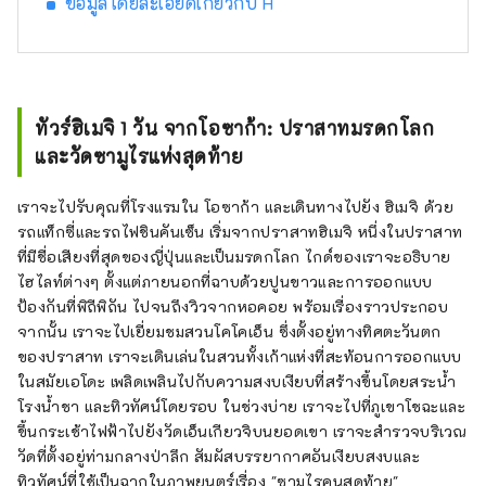
ข้อมูลโดยละเอียดเกี่ยวกับ H
ทัวร์ฮิเมจิ 1 วัน จากโอซาก้า: ปราสาทมรดกโลก
และวัดซามูไรแห่งสุดท้าย
เราจะไปรับคุณที่โรงแรมใน โอซาก้า และเดินทางไปยัง ฮิเมจิ ด้วย
รถแท็กซี่และรถไฟชินคันเซ็น เริ่มจากปราสาทฮิเมจิ หนึ่งในปราสาท
ที่มีชื่อเสียงที่สุดของญี่ปุ่นและเป็นมรดกโลก ไกด์ของเราจะอธิบาย
ไฮไลท์ต่างๆ ตั้งแต่ภายนอกที่ฉาบด้วยปูนขาวและการออกแบบ
ป้องกันที่พิถีพิถัน ไปจนถึงวิวจากหอคอย พร้อมเรื่องราวประกอบ
จากนั้น เราจะไปเยี่ยมชมสวนโคโคเอ็น ซึ่งตั้งอยู่ทางทิศตะวันตก
ของปราสาท เราจะเดินเล่นในสวนทั้งเก้าแห่งที่สะท้อนการออกแบบ
ในสมัยเอโดะ เพลิดเพลินไปกับความสงบเงียบที่สร้างขึ้นโดยสระน้ำ
โรงน้ำชา และทิวทัศน์โดยรอบ ในช่วงบ่าย เราจะไปที่ภูเขาโชฉะและ
ขึ้นกระเช้าไฟฟ้าไปยังวัดเอ็นเกียวจิบนยอดเขา เราจะสำรวจบริเวณ
วัดที่ตั้งอยู่ท่ามกลางป่าลึก สัมผัสบรรยากาศอันเงียบสงบและ
ทิวทัศน์ที่ใช้เป็นฉากในภาพยนตร์เรื่อง "ซามูไรคนสุดท้าย"