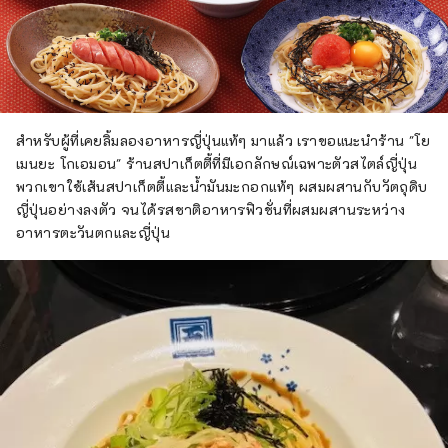
สำหรับผู้ที่เคยลิ้มลองอาหารญี่ปุ่นแท้ๆ มาแล้ว เราขอแนะนำร้าน "โย
เมนยะ โกเอมอน" ร้านสปาเก็ตตี้ที่มีเอกลักษณ์เฉพาะตัวสไตล์ญี่ปุ่น
พวกเขาใช้เส้นสปาเก็ตตี้และน้ำมันมะกอกแท้ๆ ผสมผสานกับวัตถุดิบ
ญี่ปุ่นอย่างลงตัว จนได้รสชาติอาหารฟิวชั่นที่ผสมผสานระหว่าง
อาหารตะวันตกและญี่ปุ่น