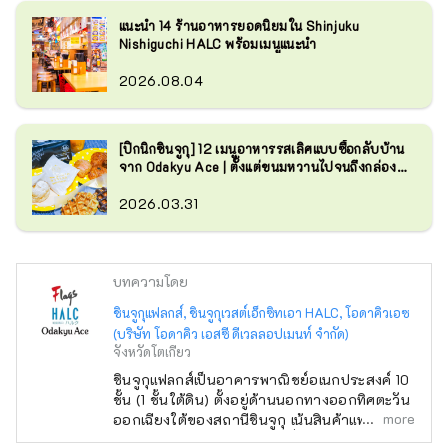
แนะนำ 14 ร้านอาหารยอดนิยมใน Shinjuku
Nishiguchi HALC พร้อมเมนูแนะนำ
2026.08.04
[ปิกนิกชินจูกุ] 12 เมนูอาหารรสเลิศแบบซื้อกลับบ้าน
จาก Odakyu Ace | ตั้งแต่ขนมหวานไปจนถึงกล่อง
เบนโตะ
2026.03.31
บทความโดย
ชินจูกุแฟลกส์, ชินจูกุเวสต์เอ็กซิทเอา HALC, โอดาคิวเอซ
(บริษัท โอดาคิว เอสซี ดีเวลลอปเมนท์ จำกัด)
จังหวัดโตเกียว
ชินจูกุแฟลกส์เป็นอาคารพาณิชย์อเนกประสงค์ 10
ชั้น (1 ชั้นใต้ดิน) ตั้งอยู่ด้านนอกทางออกทิศตะวัน
more
ออกเฉียงใต้ของสถานีชินจูกุ เน้นสินค้าแฟชั่น
กีฬา และดนตรี โดยมีร้านค้าชื่อดังมากมาย เช่น