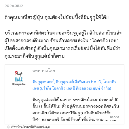
2026.05.12
ถ้าคุณมาเที่ยวญี่ปุ่น คุณต้องไปช้อปปิ้งที่ชินจูกุให้ได้!!

บริเวณทางออกทิศตะวันตกของชินจูกุอยู่ใกล้กับสถานีขนส่ง
ผู้โดยสารกลางคืนมาก ร้านค้าหลายแห่งใน "โอดาคิว เอซ" 
เปิดตั้งแต่เช้าตรู่ ดังนั้นคุณสามารถเริ่มช้อปปิ้งได้ทันทีแม้ว่า
คุณจะมาถึงชินจูกุแต่เช้าก็ตาม
บทความโดย
ชินจูกุแฟลกส์, ชินจูกุเวสต์เอ็กซิทเอา HALC, โอดาคิว
เอซ (บริษัท โอดาคิว เอสซี ดีเวลลอปเมนท์ จำกัด)
ชินจูกุแฟลกส์เป็นอาคารพาณิชย์อเนกประสงค์ 10
ชั้น (1 ชั้นใต้ดิน) ตั้งอยู่ด้านนอกทางออกทิศตะวัน
ออกเฉียงใต้ของสถานีชินจูกุ เน้นสินค้าแฟชั่น
more
กีฬา และดนตรี โดยมีร้านค้าชื่อดังมากมาย เช่น
GAP, Uniqlo, Oshman's และ Tower Records
บริการนี้รวมโฆษณาที่ได้รับการสนับสนุน