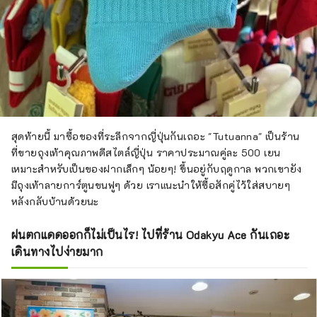
สุดท้ายนี้ มาซื้อของที่ระลึกจากญี่ปุ่นกันเถอะ "Tutuanna" เป็นร้าน
ที่ขายถุงเท้าคุณภาพดีสไตล์ญี่ปุ่น ราคาประมาณคู่ละ 500 เยน
เหมาะสำหรับเป็นของฝากเล็กๆ น้อยๆ! ขึ้นอยู่กับฤดูกาล พวกเขายัง
มีถุงเท้าลายการ์ตูนขนฟูๆ ด้วย เราแนะนำให้ซื้อสักคู่ไว้ใส่สบายๆ
หลังกลับบ้านด้วยนะ
ฝนตกแดดออกก็ไม่เป็นไร! ไปที่ร้าน Odakyu Ace กันเถอะ
เดินทางไปง่ายมาก