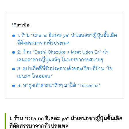
Shinjuku West Exit HALC เป็นอาคารพาณิชย์
อเนกประสงค์ที่ตั้งอยู่ตรงข้ามทางออกทิศตะวัน
ตกของสถานีชินจูกุ ประกอบด้วยชั้นใต้ดิน 3 ชั้น
และชั้นเหนือพื้นดิน 8 ชั้น ภายในมีห้างสรรพ
สารบัญ
สินค้า Odakyu, ร้าน Bic Camera, ร้านอาหาร,
1. ร้าน "Cha no อิเคดะ ya" นำเสนอชาญี่ปุ่นชั้นเลิศ
สถานบริการต่างๆ และอื่นๆ อีกมากมาย เพื่อ
ที่คัดสรรมาจากทั่วประเทศ
รองรับผู้คนที่ใช้ชีวิตประจำวันในแบบของตนเอง
โอดาคิว เอซ เป็นศูนย์การค้าใต้ดินที่ทางออกทิศ
2. ร้าน "Dashi Chazuke + Meat Udon En" นำ
ตะวันตกของชินจูกุ แบ่งออกเป็นสองอาคาร คือ
เสนออาหารญี่ปุ่นแท้ๆ ในบรรยากาศสบายๆ
อาคารเหนือและอาคารใต้ ที่นี่มีร้านอาหารและ
3. สปาเก็ตตี้ที่รับประทานด้วยตะเกียบที่ร้าน "โย
ร้านค้าปลีกหลากหลายประเภท ทำให้คุณ
เมนย่า โกเอมอน"
สามารถเพลิดเพลินกับการช้อปปิ้งและอาหารริม
ทางแบบสบายๆ โดยไม่ต้องเปียกฝน
4. หาถุงเท้าลายน่ารักๆ มาใส่! "Tutuanna"
1. ร้าน "Cha no อิเคดะ ya" นำเสนอชาญี่ปุ่นชั้นเลิศ
ที่คัดสรรมาจากทั่วประเทศ