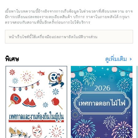
GAP, Uniqlo, Oshman's และ Tower Records
Shinjuku West Exit HALC เป็นอาคารพาณิชย์
เนื้อหาในบทความนี้อ้างอิงจากการเก็บข้อมูลในช่วงเวลาที่เขียนบทความ อาจ
อเนกประสงค์ที่ตั้งอยู่ตรงข้ามทางออกทิศตะวัน
มีการเปลี่ยนแปลงของรายละเอียดสินค้า บริการ ราคาในภายหลังได้ กรุณา
ตกของสถานีชินจูกุ ประกอบด้วยชั้นใต้ดิน 3 ชั้น
ตรวจสอบกับสถานที่นั้นอีกครั้งก่อนการไปใช้บริการ
และชั้นเหนือพื้นดิน 8 ชั้น ภายในมีห้างสรรพสินค้า
Odakyu, ร้าน Bic Camera, ร้านอาหาร, สถาน
หน้าเว็บไซต์นี้ใช้เครื่องมือแปลภาษาอัตโนมัติบางส่วน
บริการต่างๆ และอื่นๆ อีกมากมาย เพื่อรองรับ
ผู้คนที่ใช้ชีวิตประจำวันในแบบของตนเอง โอดา
คิว เอซ เป็นศูนย์การค้าใต้ดินที่ทางออกทิศตะวัน
พิเศษ
ดูเพิ่มเติม
ตกของชินจูกุ แบ่งออกเป็นสองอาคาร คือ อาคาร
เหนือและอาคารใต้ ที่นี่มีร้านอาหารและร้านค้า
ปลีกหลากหลายประเภท ทำให้คุณสามารถ
เพลิดเพลินกับการช้อปปิ้งและอาหารริมทางแบบ
สบายๆ โดยไม่ต้องเปียกฝน