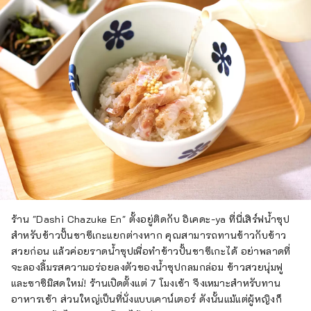
ร้าน "Dashi Chazuke En" ตั้งอยู่ติดกับ อิเคดะ-ya ที่นี่เสิร์ฟน้ำซุป
สำหรับข้าวปั้นชาซึเกะแยกต่างหาก คุณสามารถทานข้าวกับข้าว
สวยก่อน แล้วค่อยราดน้ำซุปเพื่อทำข้าวปั้นชาซึเกะได้ อย่าพลาดที่
จะลองลิ้มรสความอร่อยลงตัวของน้ำซุปกลมกล่อม ข้าวสวยนุ่มฟู
และซาซิมิสดใหม่! ร้านเปิดตั้งแต่ 7 โมงเช้า จึงเหมาะสำหรับทาน
อาหารเช้า ส่วนใหญ่เป็นที่นั่งแบบเคาน์เตอร์ ดังนั้นแม้แต่ผู้หญิงก็