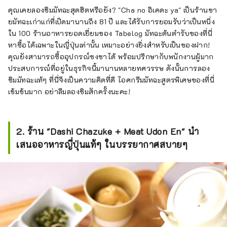
คุณเคยลองชิมมัทฉะสุดฮิตหรือยัง? "Cha no อิเคดะ ya" เป็นร้านขา
ยมัทฉะเก่าแก่ที่เปิดมานานถึง 81 ปี และได้รับการยอมรับว่าเป็นหนึ่ง
ใน 100 ร้านอาหารยอดเยี่ยมของ Tabelog มัทฉะต้นตำรับของที่นี่
หาซื้อได้เฉพาะในญี่ปุ่นเท่านั้น เหมาะอย่างยิ่งสำหรับเป็นของฝาก!
คุณยังสามารถซื้ออุปกรณ์ชงชาได้ พร้อมปรึกษากับพนักงานผู้มาก
ประสบการณ์ที่อยู่ในธุรกิจนี้มานานหลายทศวรรษ ดังนั้นการลอง
ชิมมัทฉะแท้ๆ ที่นี่จึงเป็นความคิดที่ดี ไอศกรีมมัทฉะสูตรพิเศษของที่นี่
เข้มข้นมาก อย่าลืมลองชิมสักครั้งนะคะ!
2. ร้าน "Dashi Chazuke + Meat Udon En" นำ
เสนออาหารญี่ปุ่นแท้ๆ ในบรรยากาศสบายๆ