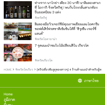
ห่างจาก นาโกย่า เพียง 30 นาที! มาลิ้มลองสาเก
ที่ โอกากิ จังหวัดกิฟุ ! พบกับโรงกลั่นสาเกท้อง
ถิ่นยอดนิยม 3 แห่ง
จังหวัดกิฟุ
ลิ้มลองเนื้อวัวเจอร์ซีย์คุณภาพเยี่ยมและไอศกรีม
ซอฟต์เสิร์ฟรสชาติเข้มข้นได้ที่ "ฮิรุเซ็น เจอร์ซี่
แลนด์"
จังหวัดโอคายาม่า
7 จุดแนะนำชมใบไม้เปลี่ยนสีใน เกียวโต
จังหวัดเกียวโต
HOME
จังหวัดโตเกียว
[ทริปเที่ยวชินจูกุของสาวๆ] 4 ร้านค้าแนะนำสำหรับผู้หญิ
language
ภาษาไทย
Home
ภูมิภาค