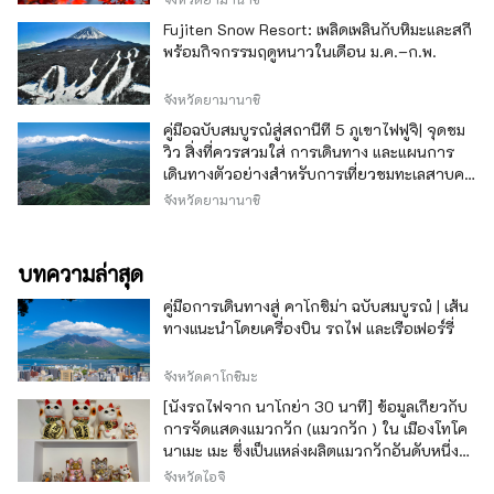
Fujiten Snow Resort: เพลิดเพลินกับหิมะและสกี
พร้อมกิจกรรมฤดูหนาวในเดือน ม.ค.–ก.พ.
จังหวัดยามานาชิ
คู่มือฉบับสมบูรณ์สู่สถานีที่ 5 ภูเขาไฟฟูจิ| จุดชม
วิว สิ่งที่ควรสวมใส่ การเดินทาง และแผนการ
เดินทางตัวอย่างสำหรับการเที่ยวชมทะเลสาบคา
วากุจิ
จังหวัดยามานาชิ
บทความล่าสุด
คู่มือการเดินทางสู่ คาโกชิม่า ฉบับสมบูรณ์ | เส้น
ทางแนะนำโดยเครื่องบิน รถไฟ และเรือเฟอร์รี่
จังหวัดคาโกชิมะ
[นั่งรถไฟจาก นาโกย่า 30 นาที] ข้อมูลเกี่ยวกับ
การจัดแสดงแมวกวัก (แมวกวัก ) ใน เมืองโทโค
นาเมะ เมะ ซึ่งเป็นแหล่งผลิตแมวกวักอันดับหนึ่ง
ของญี่ปุ่น
จังหวัดไอจิ