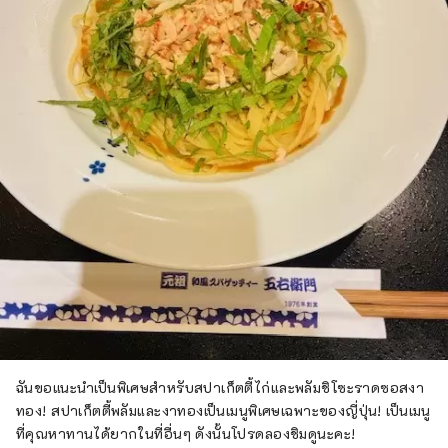
ฉันขอแนะนำเป็นพิเศษสำหรับสปาเก็ตตี้ไก่และพลัมชิโซะราดซอสงา
ทอง! สปาเก็ตตี้พลัมและงาทองเป็นเมนูพิเศษเฉพาะของญี่ปุ่น! เป็นเมนู
ที่คุณหาทานได้ยากในที่อื่นๆ ดังนั้นโปรดลองชิมดูนะคะ!