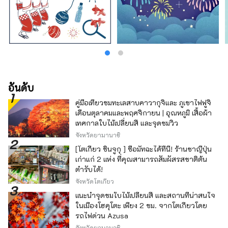
อันดับ
คู่มือเที่ยวชมทะเลสาบคาวากุจิและ ภูเขาไฟฟูจิ
เดือนตุลาคมและพฤศจิกายน | อุณหภูมิ เสื้อผ้า
เทศกาลใบไม้เปลี่ยนสี และจุดชมวิว
จังหวัดยามานาชิ
[โตเกียว ชินจูกุ ] ซื้อมัทฉะได้ที่นี่! ร้านชาญี่ปุ่น
เก่าแก่ 2 แห่ง ที่คุณสามารถสัมผัสรสชาติต้น
ตำรับได้!
จังหวัดโตเกียว
แนะนำจุดชมใบไม้เปลี่ยนสี และสถานที่น่าสนใจ
ในเมืองโฮคุโตะ เพียง 2 ชม. จากโตเกียวโดย
รถไฟด่วน Azusa
จังหวัดยามานาชิ