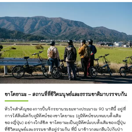
ซาโตยามะ – สถานที่ที่ชีวิตมนุษย์และธรรมชาติมาบรรจบกัน
หัวใจสำคัญของการปั่นจักรยานระยะทางประมาณ 90 นาทีนี้ อยู่ที่
การได้สัมผัสกับภูมิทัศน์ของซาโตยามะ (ภูมิทัศน์ชนบทแบบดั้งเดิม
ของญี่ปุ่น) อย่างใกล้ชิด ซาโตยามะเป็นภูมิทัศน์แบบดั้งเดิมของญี่ปุ่น
ที่ชีวิตมนุษย์และธรรมชาติอยู่ร่วมกัน ที่นี่ นาข้าวกลมกลืนไปกับป่า