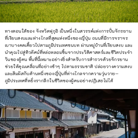
ทางตอนใต้ของ จังหวัดฟุกุอิ เป็นหนึ่งในสวรรค์แห่งการปั่นจักรยาน
ที่เงียบสงบและห่างไกลที่สุดแห่งหนึ่งของญี่ปุ่น ถนนที่มีการจราจร
เบาบางคดเคี้ยวไปตามภูมิประเทศชนบท ผ่านหมู่บ้านที่เงียบสงบ และ
นำคุณไปสู่ทิวทัศน์ที่หล่อหลอมขึ้นจากประวัติศาสตร์และชีวิตประจำ
วันของผู้คน พื้นที่นี้เหมาะอย่างยิ่งสำหรับการสำรวจด้วยจักรยาน
ช่วยให้คุณเคลื่อนที่อย่างช้าๆ ไปตามธรรมชาติ ปล่อยวางความสงบ
และสัมผัสกับด้านหนึ่งของญี่ปุ่นที่ห่างไกลจากความวุ่นวาย—
ภูมิประเทศที่หยั่งรากลึกในชีวิตของผู้คนอย่างปฏิเสธไม่ได้