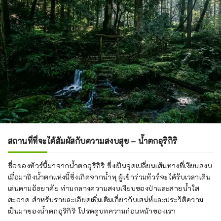
สถานที่ที่จะได้สัมผัสกับความสงบสุข – น้ำตกอุริกิริ
ชื่อของทัวร์นี้มาจากน้ำตกอุริกิริ ซึ่งเป็นจุดเปลี่ยนเส้นทางที่เงียบสงบ
เมื่อมาถึงน้ำตกแห่งนี้ซึ่งเกิดจากน้ำพุ ผู้เข้าร่วมทัวร์จะได้รับเวลาเดิน
เล่นตามอัธยาศัย ท่ามกลางความสงบเงียบของป่าและสายน้ำใส
สะอาด สำหรับรายละเอียดเพิ่มเติมเกี่ยวกับเสน่ห์และประวัติความ
เป็นมาของน้ำตกอุริกิริ โปรดดูบทความก่อนหน้าของเรา