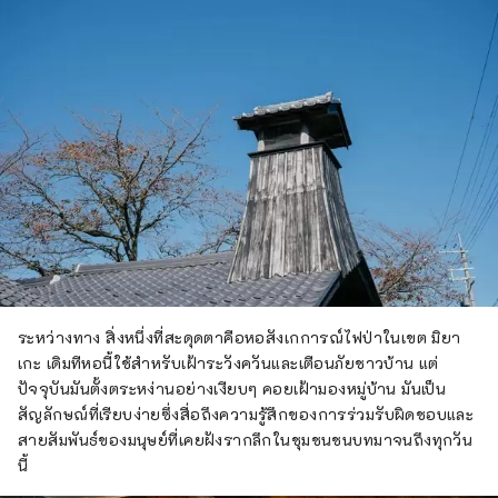
ระหว่างทาง สิ่งหนึ่งที่สะดุดตาคือหอสังเกการณ์ไฟป่าในเขต มิยา
เกะ เดิมทีหอนี้ใช้สำหรับเฝ้าระวังควันและเตือนภัยชาวบ้าน แต่
ปัจจุบันมันตั้งตระหง่านอย่างเงียบๆ คอยเฝ้ามองหมู่บ้าน มันเป็น
สัญลักษณ์ที่เรียบง่ายซึ่งสื่อถึงความรู้สึกของการร่วมรับผิดชอบและ
สายสัมพันธ์ของมนุษย์ที่เคยฝังรากลึกในชุมชนชนบทมาจนถึงทุกวัน
นี้