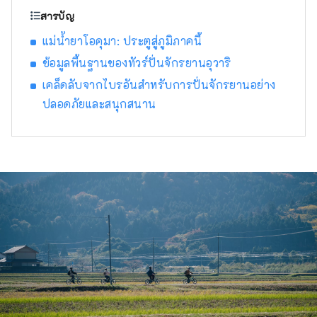
และปลาหมึกขาว นอกจากนี้ยังมีอาหารขึ้นชื่อ
สารบัญ
ของภูเขา เช่น เกาลัดทัมบาและถั่วดำทัมบา และ
แม่น้ำยาโอคุมา: ประตูสู่ภูมิภาคนี้
ผลไม้ฤดูร้อน เช่น แตงทราย ทำให้ที่นี่เป็นแหล่งที่
คุณสามารถเพลิดเพลินกับอาหารรสเลิศได้ตลอด
ข้อมูลพื้นฐานของทัวร์ปั่นจักรยานอุวาริ
ทั้งปี ฉันจะมีความสุขมากหากได้แบ่งปันข้อมูลที่
เคล็ดลับจากไบรอันสำหรับการปั่นจักรยานอย่าง
ช่วยให้ผู้คนสามารถเดินทางมาเยือนภูมิภาคคินกิ
ปลอดภัยและสนุกสนาน
ตอนเหนืออันกว้างใหญ่แห่งนี้ได้หลายครั้งและ
เพลิดเพลินกับการเดินทางด้วยรถไฟ