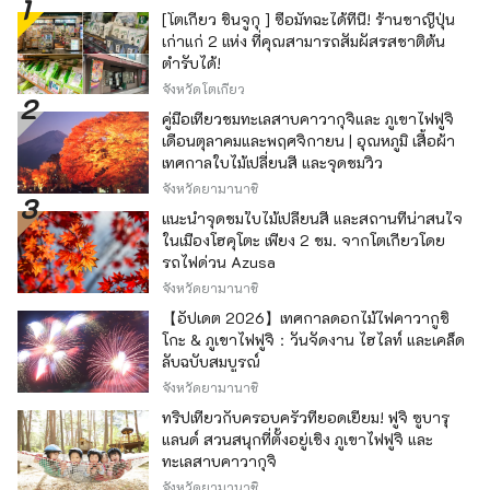
[โตเกียว ชินจูกุ ] ซื้อมัทฉะได้ที่นี่! ร้านชาญี่ปุ่น
เก่าแก่ 2 แห่ง ที่คุณสามารถสัมผัสรสชาติต้น
ตำรับได้!
จังหวัดโตเกียว
คู่มือเที่ยวชมทะเลสาบคาวากุจิและ ภูเขาไฟฟูจิ
เดือนตุลาคมและพฤศจิกายน | อุณหภูมิ เสื้อผ้า
เทศกาลใบไม้เปลี่ยนสี และจุดชมวิว
จังหวัดยามานาชิ
แนะนำจุดชมใบไม้เปลี่ยนสี และสถานที่น่าสนใจ
ในเมืองโฮคุโตะ เพียง 2 ชม. จากโตเกียวโดย
รถไฟด่วน Azusa
จังหวัดยามานาชิ
【อัปเดต 2026】เทศกาลดอกไม้ไฟคาวากูชิ
โกะ & ภูเขาไฟฟูจิ：วันจัดงาน ไฮไลท์ และเคล็ด
ลับฉบับสมบูรณ์
จังหวัดยามานาชิ
ทริปเที่ยวกับครอบครัวที่ยอดเยี่ยม! ฟูจิ ซูบารุ
แลนด์ สวนสนุกที่ตั้งอยู่เชิง ภูเขาไฟฟูจิ และ
ทะเลสาบคาวากุจิ
จังหวัดยามานาชิ