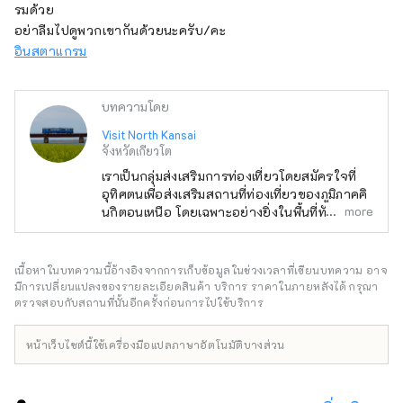
รมด้วย
อย่าลืมไปดูพวกเขากันด้วยนะครับ/คะ
อินสตาแกรม
บทความโดย
Visit North Kansai
จังหวัดเกียวโต
เราเป็นกลุ่มส่งเสริมการท่องเที่ยวโดยสมัครใจที่
อุทิศตนเพื่อส่งเสริมสถานที่ท่องเที่ยวของภูมิภาคคิ
more
นกิตอนเหนือ โดยเฉพาะอย่างยิ่งในพื้นที่ทันบะ ทา
จิมะ ทังโกะ และ วาคาสะ รสชาติอาหารทางตอน
เหนือของคินกิไม่ได้จำกัดอยู่แค่ปู ซึ่งเป็นอาหาร
ทะเลขึ้นชื่อในช่วงฤดูหนาว แต่ยังรวมถึงหอย
เนื้อหาในบทความนี้อ้างอิงจากการเก็บข้อมูลในช่วงเวลาที่เขียนบทความ อาจ
นางรม ปลาหางเหลือง และปลาปักเป้า รวมถึง
มีการเปลี่ยนแปลงของรายละเอียดสินค้า บริการ ราคาในภายหลังได้ กรุณา
อาหารทะเลในฤดูร้อน เช่น หอยกาบ หอยนางรม
ตรวจสอบกับสถานที่นั้นอีกครั้งก่อนการไปใช้บริการ
และปลาหมึกขาว นอกจากนี้ยังมีอาหารขึ้นชื่อ
ของภูเขา เช่น เกาลัดทัมบาและถั่วดำทัมบา และ
หน้าเว็บไซต์นี้ใช้เครื่องมือแปลภาษาอัตโนมัติบางส่วน
ผลไม้ฤดูร้อน เช่น แตงทราย ทำให้ที่นี่เป็นแหล่งที่
คุณสามารถเพลิดเพลินกับอาหารรสเลิศได้ตลอด
ทั้งปี ฉันจะมีความสุขมากหากได้แบ่งปันข้อมูลที่