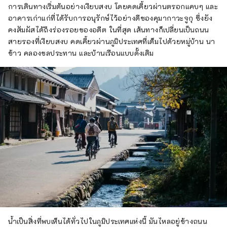
การเดินทางเริ่มต้นอย่างเงียบสงบ โดยคดเคี้ยวผ่านตรอกแคบๆ และ
อาคารเก่าแก่ที่ได้รับการอนุรักษ์ไว้อย่างดีของคุมากาวะจูกุ ซึ่งยัง
คงสัมผัสได้ถึงร่องรอยของอดีต ในที่สุด เส้นทางก็เปลี่ยนเป็นถนน
สายรองที่เงียบสงบ คดเคี้ยวผ่านภูมิประเทศที่เต็มไปด้วยหมู่บ้าน นา
ข้าว คลองชลประทาน และบ้านเรือนแบบดั้งเดิม
น้ำเป็นสิ่งที่พบเห็นได้ทั่วไปในภูมิประเทศแห่งนี้ มันไหลอยู่ข้างถนน