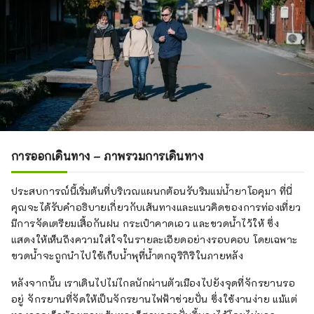
การออกเดินทาง – ภาพรวมการเดินทาง
ประสบการณ์นี้เริ่มต้นที่บริเวณแผนกต้อนรับริมแม่น้ำยาโอคุมา ที่นี่
คุณจะได้รับคำอธิบายเกี่ยวกับเส้นทางและแนวคิดของการท่องเที่ยว
มีการจัดเตรียมเสื้อกันฝน กระเป๋าคาดเอว และขวดน้ำไว้ให้ ซึ่ง
แสดงให้เห็นถึงความใส่ใจในรายละเอียดอย่างรอบคอบ โดยเฉพาะ
ขวดน้ำจะถูกนำไปใช้เก็บน้ำพุที่น้ำตกอุริกิริในภายหลัง
หลังจากนั้น เราเดินไปไม่ไกลนักผ่านตัวเมืองไปยังจุดที่จักรยานรอ
อยู่ จักรยานที่จัดให้เป็นจักรยานไฟฟ้าช่วยปั่น ซึ่งใช้งานง่าย แม้แต่