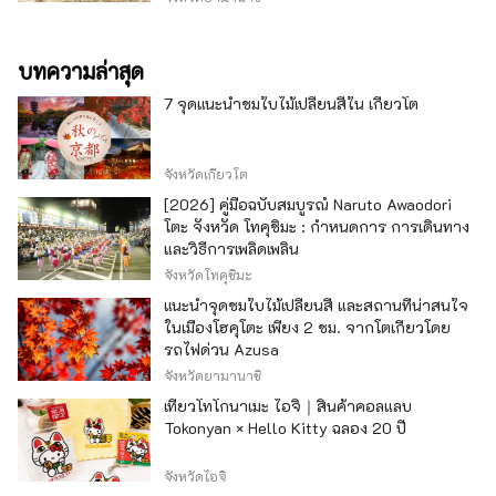
บทความล่าสุด
7 จุดแนะนำชมใบไม้เปลี่ยนสีใน เกียวโต
จังหวัดเกียวโต
[2026] คู่มือฉบับสมบูรณ์ Naruto Awaodori
โตะ จังหวัด โทคุชิมะ : กำหนดการ การเดินทาง
และวิธีการเพลิดเพลิน
จังหวัดโทคุชิมะ
แนะนำจุดชมใบไม้เปลี่ยนสี และสถานที่น่าสนใจ
ในเมืองโฮคุโตะ เพียง 2 ชม. จากโตเกียวโดย
รถไฟด่วน Azusa
จังหวัดยามานาชิ
เที่ยวโทโกนาเมะ ไอจิ｜สินค้าคอลแลบ
Tokonyan × Hello Kitty ฉลอง 20 ปี
จังหวัดไอจิ