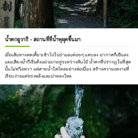
น้ำตกอูวาริ - สถานที่ที่น้ำพุผุดขึ้นมา
เมื่อเส้นทางคดเคี้ยวเข้าไปในป่าและค่อยๆ แคบลง อากาศก็เย็นลง
และเสียงน้ำก็เริ่มดังแผ่วเบาอยู่ระหว่างต้นไม้ น้ำตกที่ปรากฏในที่สุด
นั้นไม่หวือหวา แต่สายน้ำใสไหลอย่างต่อเนื่อง สร้างความงดงามที่
เรียบง่ายแต่ทรงพลังและน่าหลงใหล