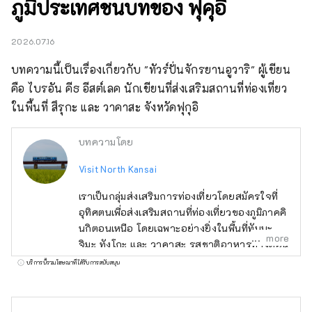
ภูมิประเทศชนบทของ ฟุคุอิ
2026.07.16
บทความนี้เป็นเรื่องเกี่ยวกับ "ทัวร์ปั่นจักรยานอูวาริ" ผู้เขียน
คือ ไบรอัน คีธ อีสต์เลค นักเขียนที่ส่งเสริมสถานที่ท่องเที่ยว
ในพื้นที่ สึรุกะ และ วาคาสะ จังหวัดฟุกุอิ
บทความโดย
Visit North Kansai
เราเป็นกลุ่มส่งเสริมการท่องเที่ยวโดยสมัครใจที่
อุทิศตนเพื่อส่งเสริมสถานที่ท่องเที่ยวของภูมิภาคคิ
นกิตอนเหนือ โดยเฉพาะอย่างยิ่งในพื้นที่ทันบะ ทา
more
จิมะ ทังโกะ และ วาคาสะ รสชาติอาหารทางตอน
เหนือของคินกิไม่ได้จำกัดอยู่แค่ปู ซึ่งเป็นอาหาร
บริการนี้รวมโฆษณาที่ได้รับการสนับสนุน
ทะเลขึ้นชื่อในช่วงฤดูหนาว แต่ยังรวมถึงหอย
นางรม ปลาหางเหลือง และปลาปักเป้า รวมถึง
อาหารทะเลในฤดูร้อน เช่น หอยกาบ หอยนางรม