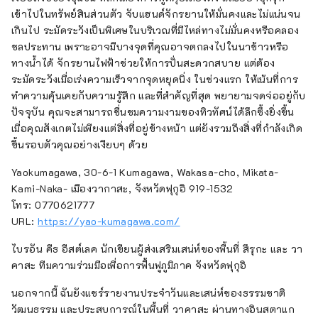
เข้าไปในทรัพย์สินส่วนตัว จับแฮนด์จักรยานให้มั่นคงและไม่แน่นจน
เกินไป ระมัดระวังเป็นพิเศษในบริเวณที่มีไหล่ทางไม่มั่นคงหรือคลอง
ชลประทาน เพราะอาจมีบางจุดที่คุณอาจตกลงไปในนาข้าวหรือ
ทางน้ำได้ จักรยานไฟฟ้าช่วยให้การปั่นสะดวกสบาย แต่ต้อง
ระมัดระวังเมื่อเร่งความเร็วจากจุดหยุดนิ่ง ในช่วงแรก ให้เน้นที่การ
ทำความคุ้นเคยกับความรู้สึก และที่สำคัญที่สุด พยายามจดจ่ออยู่กับ
ปัจจุบัน คุณจะสามารถชื่นชมความงามของทิวทัศน์ได้ลึกซึ้งยิ่งขึ้น
เมื่อคุณสังเกตไม่เพียงแต่สิ่งที่อยู่ข้างหน้า แต่ยังรวมถึงสิ่งที่กำลังเกิด
ขึ้นรอบตัวคุณอย่างเงียบๆ ด้วย
Yaokumagawa, 30-6-1 Kumagawa, Wakasa-cho, Mikata-
Kami-Naka- เมืองวากาสะ, จังหวัดฟุกุอิ 919-1532
โทร: 0770621777
URL:
https://yao-kumagawa.com/
ไบรอัน คีธ อีสต์เลค นักเขียนผู้ส่งเสริมเสน่ห์ของพื้นที่ สึรุกะ และ วา
คาสะ ทีมความร่วมมือเพื่อการฟื้นฟูภูมิภาค จังหวัดฟุกุอิ
นอกจากนี้ ฉันยังแชร์รายงานประจำวันและเสน่ห์ของธรรมชาติ
วัฒนธรรม และประสบการณ์ในพื้นที่ วาคาสะ ผ่านทางอินสตาแก