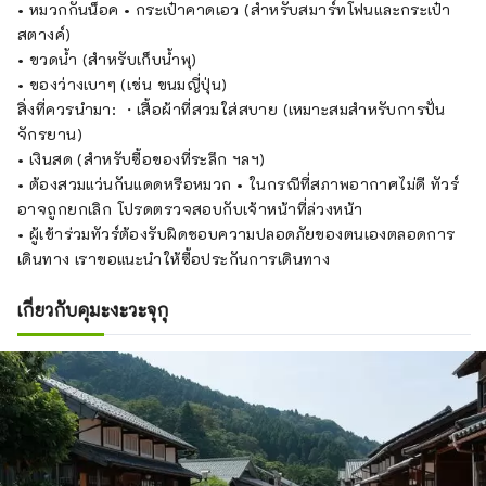
• หมวกกันน็อค • กระเป๋าคาดเอว (สำหรับสมาร์ทโฟนและกระเป๋า
สตางค์)
• ขวดน้ำ (สำหรับเก็บน้ำพุ)
• ของว่างเบาๆ (เช่น ขนมญี่ปุ่น)
สิ่งที่ควรนำมา: ・เสื้อผ้าที่สวมใส่สบาย (เหมาะสมสำหรับการปั่น
จักรยาน)
• เงินสด (สำหรับซื้อของที่ระลึก ฯลฯ)
• ต้องสวมแว่นกันแดดหรือหมวก • ในกรณีที่สภาพอากาศไม่ดี ทัวร์
อาจถูกยกเลิก โปรดตรวจสอบกับเจ้าหน้าที่ล่วงหน้า
• ผู้เข้าร่วมทัวร์ต้องรับผิดชอบความปลอดภัยของตนเองตลอดการ
เดินทาง เราขอแนะนำให้ซื้อประกันการเดินทาง
เกี่ยวกับคุมะงะวะจุกุ