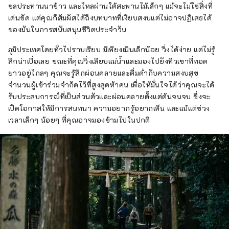
ชลประทานนาข้าว และไหลผ่านใต้สะพานไม้เล็กๆ แม้จะไม่ใช่สิ่งที่
เด่นชัด แต่คุณก็สัมผัสได้ถึงบทบาทที่เงียบสงบแต่ไม่อาจปฏิเสธได้
ของมันในการสนับสนุนชีวิตประจำวัน
ภูมิประเทศโดยทั่วไปราบเรียบ มีเพียงเนินเล็กน้อย วิ่งได้ง่าย แต่ไม่รู้
สึกน่าเบื่อเลย ขณะที่คุณวิ่งเลียบแม่น้ำและมองไปยังทิวเขาที่ทอด
ยาวอยู่ไกลๆ คุณจะรู้สึกผ่อนคลายและดื่มด่ำกับความสงบสุข
จำนวนผู้เข้าร่วมจำกัดไว้ที่สูงสุดห้าคน เพื่อให้มั่นใจได้ว่าคุณจะได้
รับประสบการณ์ที่เป็นส่วนตัวและผ่อนคลายตั้งแต่ต้นจนจบ ซึ่งจะ
เปิดโอกาสให้มีการสนทนา ความอยากรู้อยากเห็น และแม้แต่ช่วง
เวลาเล็กๆ น้อยๆ ที่คุณอาจมองข้ามไปในปกติ