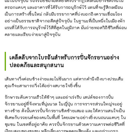
แม้ในปัจจุบัน ร่องรอยของอดีตยังคงปรากฏให้เห็นอย่างชัดเจนใน
ตรอกแคบๆ และอาคารที่ได้รับการอนุรักษ์ไว้ แทนที่จะรู้สึกเหมือน
เป็นการสร้างขึ้นใหม่ กลับมีบรรยากาศที่บ่งบอกถึงความเชื่อมโยง
อย่างเป็นธรรมชาติจากอดีตสู่ปัจจุบัน ในฐานะที่เป็นหนึ่งในเมืองพัก
แรมที่ได้รับการอนุรักษ์ไว้ดีที่สุดในภูมิภาค มันถ่ายทอดวิถีชีวิตที่ผ่อน
คลายและเรียบง่ายมาสู่ปัจจุบัน
เคล็ดลับจากไบรอันสำหรับการปั่นจักรยานอย่าง
ปลอดภัยและสนุกสนาน
เส้นทางวิ่งค่อนข้างง่ายและไม่ชันมาก แต่หากคำนึงถึงบางประเด็น
คุณก็จะสามารถวิ่งได้อย่างสบายใจยิ่งขึ้น
รักษาระดับความเร็วให้ช้าๆ และอย่าเร่งรีบ เสน่ห์ของการปั่น
จักรยานอยู่ที่จังหวะที่นุ่มนวล ในญี่ปุ่น การจราจรส่วนใหญ่จะอยู่
ทางซ้าย ดังนั้นควรปั่นจักรยานชิดซ้ายเสมอ และให้ความสนใจเป็น
พิเศษกับรถยนต์ของคนในพื้นที่ โดยเฉพาะอย่างยิ่งบนถนนแคบๆ ใน
ชุมชน ในเขตที่อยู่อาศัย ควรปั่นจักรยานด้วยความเคารพต่อชีวิตที่
เงียบสงบของชุมชน หลีกเลี่ยงการพูดคุยเสียงดัง และอย่าบุกรุก