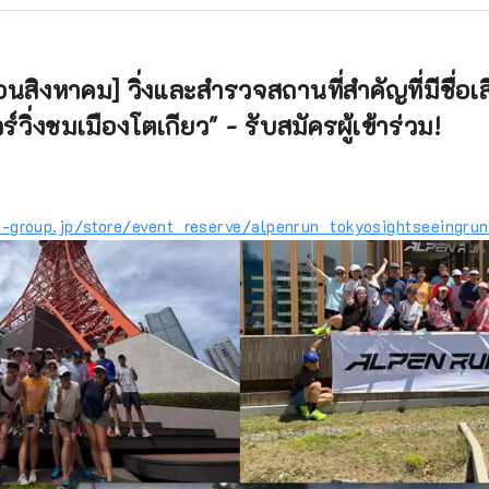
อนสิงหาคม] วิ่งและสำรวจสถานที่สำคัญที่มีชื่อเ
ร์วิ่งชมเมืองโตเกียว" - รับสมัครผู้เข้าร่วม!
-group.jp/store/event_reserve/alpenrun_tokyosightseeingru