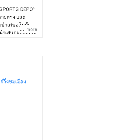
``SPORTS DEPO''
ฉพาะทาง และ
ยนำเสนอสินค้า
more
รานำเสนอผลิตภัณฑ์
์วิ่งชมเมือง