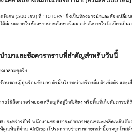
 ผ่อนคลายอย่างเต็มที่ในห้องซาวน่า! [ส่วนลด 500 เยน]
ิเศษ (500 เยน) ที่ "TOTOPA" ซึ่งเป็นห้องซาวน่าและห้องเปลี่ยนเสื้อผ
การได้ผ่อนคลายในห้องซาวน่าหลังจากวิ่งออกกำลังกายในโตเกียวเป็นอะ
วรนำมาและข้อควรทราบที่สำคัญสำหรับวันนี้
รุณาสวมชุดวิ่ง
ูร้อนของญี่ปุ่นร้อนจัดมาก ดังนั้นโปรดนำเครื่องดื่ม ผ้าเช็ดตัว และเส
ถใช้ล็อกเกอร์หยอดเหรียญที่อยู่ใกล้เคียง หรือพื้นที่เก็บสัมภาระที่ร
าย
: ระหว่างทัวร์ พนักงานของเราจะถ่ายภาพคุณขณะเพลิดเพลินกั
งให้คุณทันทีผ่าน AirDrop (โปรดทราบว่าภาพถ่ายเหล่านี้อาจถูกโพสต