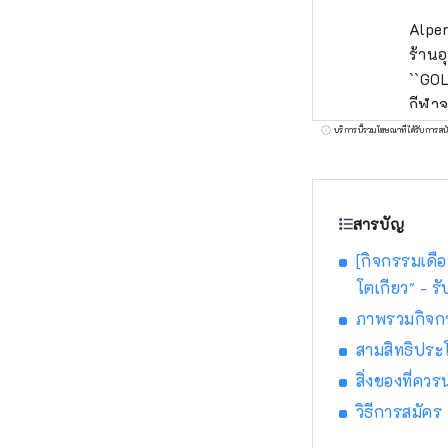
Alpen
ร้านอ
``GOL
กีฬาจ
และบร
บริการนี้รวมโฆษณาที่ได้รับการสน
สารบัญ
[กิจกรรมเดือน
โตเกียว" - รับ
ภาพรวมกิจก
สามสิทธิประ
สิ่งของที่คว
วิธีการสมัคร