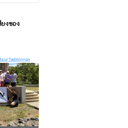
สียงของ
ntour?admin=on