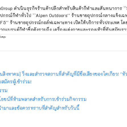
Group ดำเนินธุรกิจร้านค้าปลีกสำหรับสินค้ากีฬาและสันทนาการ 
ุปกรณ์กีฬาทั่วไป ``Alpen Outdoors'' ร้านขายอุปกรณ์กลางแจ้งเ
F5'' ร้านขายอุปกรณ์กอล์ฟเฉพาะทาง เปิดให้บริการทั่วประเทศ โด
ากแบรนด์กีฬาชื่อดังรวมถึง เครื่องแต่งกายและรองเท้าที่ทันสมัยเ
ิการที่หลากหลายที่จะตอบสนองผู้ที่ชื่นชอบกีฬาทุกคน
ับสนุน
สิงหาคม] วิ่งและสำรวจสถานที่สำคัญที่มีชื่อเสียงของโตเกียว! "ทัวร
สมัครผู้เข้าร่วม!
รรม
โยชน์ที่ห้ามพลาดสำหรับการเข้าร่วมกิจกรรม
รนำมาและข้อควรทราบที่สำคัญสำหรับวันนี้