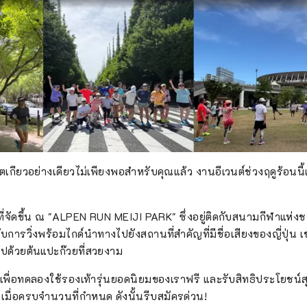
ตเกียวอย่างเดียวไม่เพียงพอสำหรับคุณแล้ว งานอีเวนต์ช่วงฤดูร้อนน
ั้นที่จัดขึ้น ณ "ALPEN RUN MEIJI PARK" ซึ่งอยู่ติดกับสนามกีฬาแห่งช
การวิ่งพร้อมไกด์นำทางไปยังสถานที่สำคัญที่มีชื่อเสียงของญี่ปุ่น 
ปด้วยต้นแปะก๊วยที่สวยงาม
ี้เพื่อทดลองใช้รองเท้ารุ่นยอดนิยมของเราฟรี และรับสิทธิประโยชน์
มื่อครบจำนวนที่กำหนด ดังนั้นรีบสมัครด่วน!