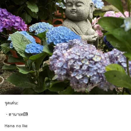
จุดเด่น:
・ฮานาเทมิสึ
Hana no Ike