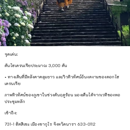
จุดเด่น:
ต้นไฮเดรนเจียประมาณ 3,000 ต้น
• ทางเดินที่มีหลังคาคลุมยาว และวิวทิวทัศน์อันงดงามของดอกไฮ
เดรนเจีย
ภาพทิวทัศน์ของภูเขาในช่วงต้นฤดูร้อน มองเห็นได้จากเวทีของหอ
ประชุมหลัก
เข้าถึง:
731-1 ฮัตสึเซะ เมืองซากุไร จังหวัดนารา 633-0112