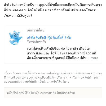
ทำไมไม่ลองหลีกหนีจากฤดูฝนที่น่าเบื่อและเพลิดเพลินกับการเดินทาง
ที่ช่วยผ่อนคลายจิตใจไปยัง นารา ที่รายล้อมไปด้วยดอกไฮเดรน
เจียหลากสีสันดูล่ะ?
บทความโดย
บริษัท คินเท็ตสึ กรุ๊ป โฮลดิ้งส์ จำกัด
จังหวัดโอซาก้า
รถไฟสายคินเท็ตสึเชื่อมต่อ โอซาก้า เกียวโต
นารา มิเอะ และ ไอจิ และตลอดเส้นทางมีสถานที่
more
ท่องเที่ยวมากมายที่คุณจะได้สัมผัสเสน่ห์ของญี่ปุ่น
รวมถึงประวัติศาสตร์ ธรรมชาติ และวัฒนธรรม
อาหาร เราได้รวบรวมข้อมูลที่เป็นประโยชน์
สำหรับการเดินทางของคุณไปตามเส้นทางรถไฟ
เนื้อหาในบทความนี้อ้างอิงจากการเก็บข้อมูลในช่วงเวลาที่เขียนบทความ อาจ
คินเท็ตสึ รวมถึงสถานที่ท่องเที่ยวตามเส้นทาง
มีการเปลี่ยนแปลงของรายละเอียดสินค้า บริการ ราคาในภายหลังได้ กรุณา
ร้านอาหารและโรงแรมที่แนะนำ และเคล็ดลับที่เป็น
ตรวจสอบกับสถานที่นั้นอีกครั้งก่อนการไปใช้บริการ
ประโยชน์สำหรับการเดินทางของคุณ ภาพหน้า
ปกแสดงให้เห็นอ่าวอะโกะใน จังหวัดมิเอะ ซึ่งขึ้น
หน้าเว็บไซต์นี้ใช้เครื่องมือแปลภาษาอัตโนมัติบางส่วน
ชื่อว่าเป็นแหล่งกำเนิดไข่มุก อ่าวแห่งนี้เหมาะ
สำหรับนักล่องเรือชมทิวทัศน์อันเงียบสงบของหมู่
เกาะมากมาย