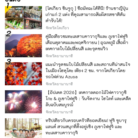
[โตเกียว ชินจูกุ ] ซื้อมัทฉะได้ที่นี่! ร้านชาญี่ปุ่น
เก่าแก่ 2 แห่ง ที่คุณสามารถสัมผัสรสชาติต้น
ตำรับได้!
จังหวัดโตเกียว
คู่มือเที่ยวชมทะเลสาบคาวากุจิและ ภูเขาไฟฟูจิ
เดือนตุลาคมและพฤศจิกายน | อุณหภูมิ เสื้อผ้า
เทศกาลใบไม้เปลี่ยนสี และจุดชมวิว
จังหวัดยามานาชิ
แนะนำจุดชมใบไม้เปลี่ยนสี และสถานที่น่าสนใจ
ในเมืองโฮคุโตะ เพียง 2 ชม. จากโตเกียวโดย
รถไฟด่วน Azusa
จังหวัดยามานาชิ
【อัปเดต 2026】เทศกาลดอกไม้ไฟคาวากูชิ
โกะ & ภูเขาไฟฟูจิ：วันจัดงาน ไฮไลท์ และเคล็ด
ลับฉบับสมบูรณ์
จังหวัดยามานาชิ
ทริปเที่ยวกับครอบครัวที่ยอดเยี่ยม! ฟูจิ ซูบารุ
แลนด์ สวนสนุกที่ตั้งอยู่เชิง ภูเขาไฟฟูจิ และ
ทะเลสาบคาวากุจิ