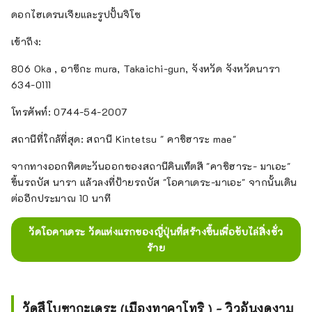
ดอกไฮเดรนเจียและรูปปั้นจิโซ
เข้าถึง:
806 Oka , อาซึกะ mura, Takaichi-gun, จังหวัด จังหวัดนารา
634-0111
โทรศัพท์: 0744-54-2007
สถานีที่ใกล้ที่สุด: สถานี Kintetsu " คาชิฮาระ mae"
จากทางออกทิศตะวันออกของสถานีคินเท็ตสึ "คาชิฮาระ- มาเอะ"
ขึ้นรถบัส นารา แล้วลงที่ป้ายรถบัส "โอคาเดระ-มาเอะ" จากนั้นเดิน
ต่ออีกประมาณ 10 นาที
วัดโอคาเดระ วัดแห่งแรกของญี่ปุ่นที่สร้างขึ้นเพื่อขับไล่สิ่งชั่ว
ร้าย
วัดสึโบซากะเดระ (เมืองทาคาโทริ ) - วิวอันงดงาม