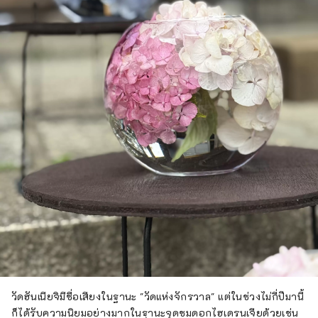
วัดฮันเนียจิมีชื่อเสียงในฐานะ "วัดแห่งจักรวาล" แต่ในช่วงไม่กี่ปีมานี้
ก็ได้รับความนิยมอย่างมากในฐานะจุดชมดอกไฮเดรนเจียด้วยเช่น