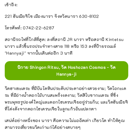
เข้าถึง:
221 ฮันเนียจิโช เมืองนารา จังหวัดนารา 630-8102
โทรศัพท์: 0742-22-6287
สถานีรถไฟที่ใกล้ที่สุด: ลงที่สถานี JR นารา หรือสถานี Kintetsu
นารา แล้วขึ้นรถประจำทางสาย 118 หรือ 153 ลงที่ป้ายรถเมล์
"Hannyaji" จากนั้นเดินต่ออีก 3 นาที
นิกาย Shingon Ritsu, วัด Hoshozan Cosmos - วัด
Hannya-ji
วัดฮาเซะเดระ ที่มีบันไดหินประดับประดาอย่างสวยงาม; วัดโอกะเด
ระ ที่มีอ่างน้ำดอกไม้บานสะพรั่งงดงาม; วัดสึโบซากะเดระ ที่ซึ่ง
พระพุทธรูปองค์ใหญ่และดอกไฮเดรนเจียอยู่ร่วมกัน; และวัดฮันเนียจิ
ที่โด่งดังจากดอกไฮเดรนเจียในลูกแก้วอันแปลกตา
เสน่ห์อย่างหนึ่งของ นารา คือความไม่แออัดเท่า เกียวโต ทำให้คุณ
สามารถเที่ยวชมวัดเก่าแก่ได้อย่างสบายๆ