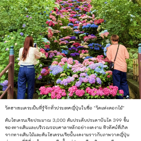
วัดฮาเซะเดระเป็นที่รู้จักทั่วประเทศญี่ปุ่นในชื่อ "วัดแห่งดอกไม้"
ต้นไฮเดรนเจียประมาณ 3,000 ต้นประดับประดาบันได 399 ขั้น
ของทางเดินและบริเวณรอบศาลาหลักอย่างงดงาม ทิวทัศน์ที่เกิด
จากทางเดินไม้และต้นไฮเดรนเจียนั้นงดงามราวกับภาพวาดญี่ปุ่น