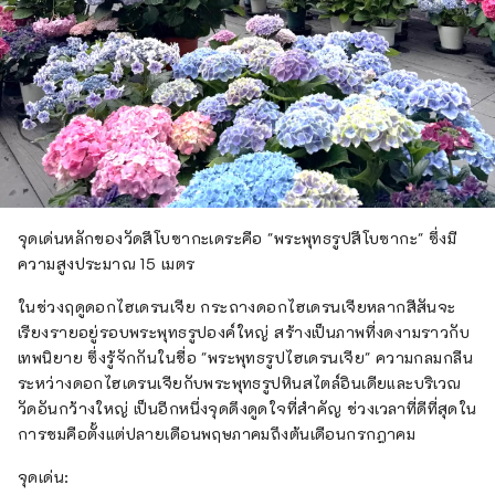
จุดเด่นหลักของวัดสึโบซากะเดระคือ "พระพุทธรูปสึโบซากะ" ซึ่งมี
ความสูงประมาณ 15 เมตร
ในช่วงฤดูดอกไฮเดรนเจีย กระถางดอกไฮเดรนเจียหลากสีสันจะ
เรียงรายอยู่รอบพระพุทธรูปองค์ใหญ่ สร้างเป็นภาพที่งดงามราวกับ
เทพนิยาย ซึ่งรู้จักกันในชื่อ "พระพุทธรูปไฮเดรนเจีย" ความกลมกลืน
ระหว่างดอกไฮเดรนเจียกับพระพุทธรูปหินสไตล์อินเดียและบริเวณ
วัดอันกว้างใหญ่ เป็นอีกหนึ่งจุดดึงดูดใจที่สำคัญ ช่วงเวลาที่ดีที่สุดใน
การชมคือตั้งแต่ปลายเดือนพฤษภาคมถึงต้นเดือนกรกฎาคม
จุดเด่น: