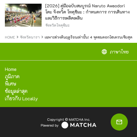
[2026] คู่มือฉบับสมบูรณ์ Naruto Awaodori
โตะ จังหวัด โทคุชิมะ : กำหนดการ การเดินทาง
และวิธีการเพลิดเพลิน
จังหวัดโทคุชิมะ
HOME
จังหวัดนารา
เฉพาะช่วงต้นฤดูร้อนเท่านั้น! 4 จุดชมดอกไฮเดรนเจียสุด
language
ภาษาไทย
Home
ภูมิภาค
พิเศษ
ข้อมูลล่าสุด
เกี่ยวกับ Locally
Copyright © MATCHA Inc.
Powered by