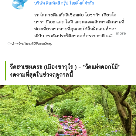
บริษัท คินเท็ตสึ กรุ๊ป โฮลดิ้งส์ จำกัด
รถไฟสายคินเท็ตสึเชื่อมต่อ โอซาก้า เกียวโต
นารา มิเอะ และ ไอจิ และตลอดเส้นทางมีสถานที่
ท่องเที่ยวมากมายที่คุณจะได้สัมผัสเสน่ห์ของ
more
ญี่ปุ่น รวมถึงประวัติศาสตร์ ธรรมชาติ และ
วัฒนธรรมอาหาร เราได้รวบรวมข้อมูลที่เป็น
บริการนี้รวมโฆษณาที่ได้รับการสนับสนุน
ประโยชน์สำหรับการเดินทางของคุณไปตามเส้น
ทางรถไฟคินเท็ตสึ รวมถึงสถานที่ท่องเที่ยวตาม
เส้นทาง ร้านอาหารและโรงแรมที่แนะนำ และ
วัดฮาเซะเดระ (เมืองซากุไร ) - "วัดแห่งดอกไม้"
เคล็ดลับที่เป็นประโยชน์สำหรับการเดินทางของ
งดงามที่สุดในช่วงฤดูกาลนี้
คุณ ภาพหน้าปกแสดงให้เห็นอ่าวอะโกะใน
จังหวัดมิเอะ ซึ่งขึ้นชื่อว่าเป็นแหล่งกำเนิดไข่มุก
อ่าวแห่งนี้เหมาะสำหรับนักล่องเรือชมทิวทัศน์อัน
เงียบสงบของหมู่เกาะมากมาย