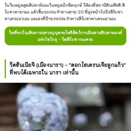
ในวันหยุดสุดสัปดาห์และวันหยุดนักขัตฤกษ์ ให้ลงที่สถานีคินเท็ตสึ สึ
โบซาคายามะ แล้วขึ้นรถประจำทางสาย 20 ที่มุ่งหน้าไปยังสึโบซา
คาเดระมาเอะ และลงที่ป้ายรถประจำทางสึโบซาคาเดระมาเอะ
วัดที่หกในเส้นทางแสวงบุญพระโพธิสัตว์กวนอิมสามสิบสามองค์
แห่งไซโกกุ - วัดสึโบซากะเดระ
วัดฮันเนียจิ (เมืองนารา) - "ดอกไฮเดรนเจียลูกแก้ว"
ที่พบได้เฉพาะใน นารา เท่านั้น