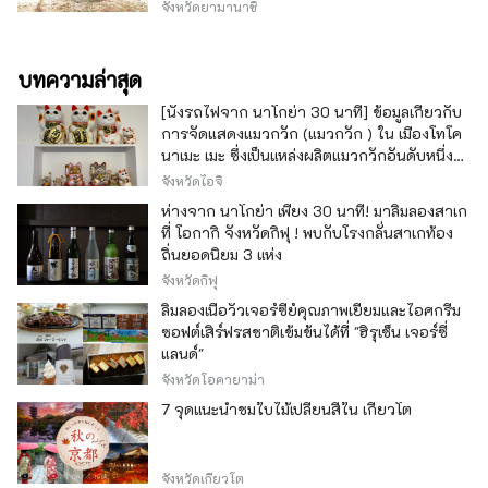
จังหวัดยามานาชิ
บทความล่าสุด
[นั่งรถไฟจาก นาโกย่า 30 นาที] ข้อมูลเกี่ยวกับ
การจัดแสดงแมวกวัก (แมวกวัก ) ใน เมืองโทโค
นาเมะ เมะ ซึ่งเป็นแหล่งผลิตแมวกวักอันดับหนึ่ง
ของญี่ปุ่น
จังหวัดไอจิ
ห่างจาก นาโกย่า เพียง 30 นาที! มาลิ้มลองสาเก
ที่ โอกากิ จังหวัดกิฟุ ! พบกับโรงกลั่นสาเกท้อง
ถิ่นยอดนิยม 3 แห่ง
จังหวัดกิฟุ
ลิ้มลองเนื้อวัวเจอร์ซีย์คุณภาพเยี่ยมและไอศกรีม
ซอฟต์เสิร์ฟรสชาติเข้มข้นได้ที่ "ฮิรุเซ็น เจอร์ซี่
แลนด์"
จังหวัดโอคายาม่า
7 จุดแนะนำชมใบไม้เปลี่ยนสีใน เกียวโต
จังหวัดเกียวโต