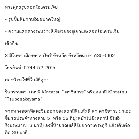
พระพุทธรูปดอกไฮเดรนเจีย
• รูปปั้นหินกวนอิมขนาดใหญ่
• ความแตกต่างระหว่างสีเขียวของภูเขาและดอกไฮเดรนเจีย
เข้าถึง:
3 สึโบซา เมืองทาคาโทริ จังหวัด จังหวัดนารา 635-0102
โทรศัพท์: 0744-52-2016
สถานีรถไฟที่ใกล้ที่สุด:
วันธรรมดา: สถานี Kintetsu " คาชิฮาระ" หรือสถานี Kintetsu
"Tsubosakayama"
จากทางออกทิศตะวันออกของสถานีคินเท็ตสึ คา คาชิฮาระ มาเอะ
ขึ้นรถประจำทางสาย 51 หรือ 52 ที่มุ่งหน้าไปยังสถานี ชิโมอิ
จิ(ประมาณ 13 นาที) ลงที่ป้ายรถเมล์สึโบซากาเดระกุจิ แล้วเดินต่อ
อีก 30 นาที