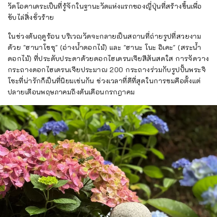
วัดโอคาเดระเป็นที่รู้จักในฐานะวัดแห่งแรกของญี่ปุ่นที่สร้างขึ้นเพื่อ
ขับไล่สิ่งชั่วร้าย
ในช่วงต้นฤดูร้อน บริเวณวัดจะกลายเป็นสถานที่ถ่ายรูปที่สวยงาม
ด้วย "ฮานาโชซุ" (อ่างน้ำดอกไม้) และ "ฮานะ โนะ อิเคะ" (สระน้ำ
ดอกไม้) ที่ประดับประดาด้วยดอกไฮเดรนเจียสีสันสดใส การจัดวาง
กระถางดอกไฮเดรนเจียประมาณ 200 กระถางร่วมกับรูปปั้นพระจิ
โซะที่น่ารักก็เป็นที่นิยมเช่นกัน ช่วงเวลาที่ดีที่สุดในการชมคือตั้งแต่
ปลายเดือนพฤษภาคมถึงต้นเดือนกรกฎาคม