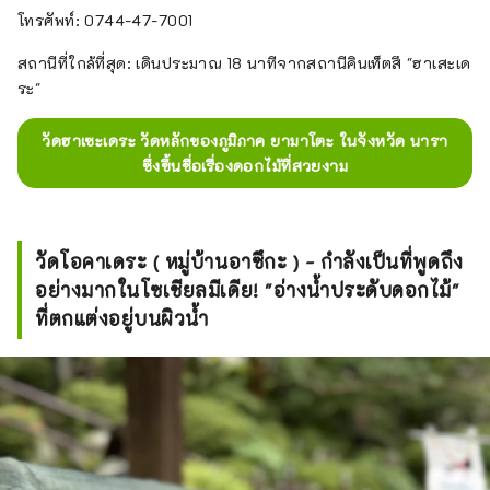
โทรศัพท์: 0744-47-7001
สถานีที่ใกล้ที่สุด: เดินประมาณ 18 นาทีจากสถานีคินเท็ตสึ "ฮาเสะเด
ระ"
วัดฮาเซะเดระ วัดหลักของภูมิภาค ยามาโตะ ในจังหวัด นารา
ซึ่งขึ้นชื่อเรื่องดอกไม้ที่สวยงาม
วัดโอคาเดระ ( หมู่บ้านอาซึกะ ) - กำลังเป็นที่พูดถึง
อย่างมากในโซเชียลมีเดีย! "อ่างน้ำประดับดอกไม้"
ที่ตกแต่งอยู่บนผิวน้ำ