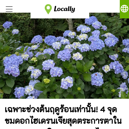
language
เฉพาะช่วงต้นฤดูร้อนเท่านั้น! 4 จุด
ชมดอกไฮเดรนเจียสุดตระการตาใน