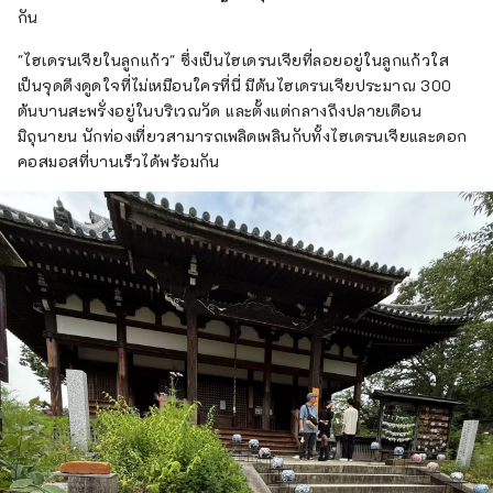
กัน
"ไฮเดรนเจียในลูกแก้ว" ซึ่งเป็นไฮเดรนเจียที่ลอยอยู่ในลูกแก้วใส
เป็นจุดดึงดูดใจที่ไม่เหมือนใครที่นี่ มีต้นไฮเดรนเจียประมาณ 300
ต้นบานสะพรั่งอยู่ในบริเวณวัด และตั้งแต่กลางถึงปลายเดือน
มิถุนายน นักท่องเที่ยวสามารถเพลิดเพลินกับทั้งไฮเดรนเจียและดอก
คอสมอสที่บานเร็วได้พร้อมกัน