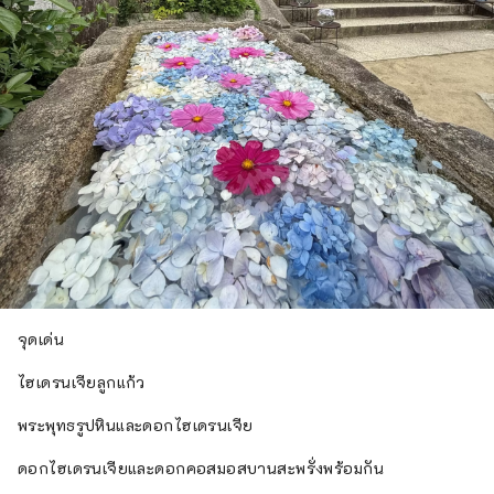
จุดเด่น
ไฮเดรนเจียลูกแก้ว
พระพุทธรูปหินและดอกไฮเดรนเจีย
ดอกไฮเดรนเจียและดอกคอสมอสบานสะพรั่งพร้อมกัน