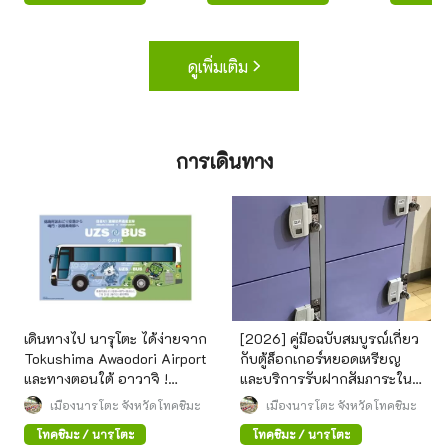
ดูเพิ่มเติม
การเดินทาง
เดินทางไป นารุโตะ ได้ง่ายจาก
[2026] คู่มือฉบับสมบูรณ์เกี่ยว
Tokushima Awaodori Airport
กับตู้ล็อกเกอร์หยอดเหรียญ
และทางตอนใต้ อาวาจิ !
และบริการรับฝากสัมภาระใน
UZSBUS
นารุโตะ! เพลิดเพลินกับการ
เมืองนารุโตะ จังหวัดโทคุชิมะ
เมืองนารุโตะ จังหวัดโทคุชิมะ
เที่ยวชมสถานที่ต่างๆ โดยไม่
โทคุชิมะ / นารุโตะ
โทคุชิมะ / นารุโตะ
ต้องกังวล!