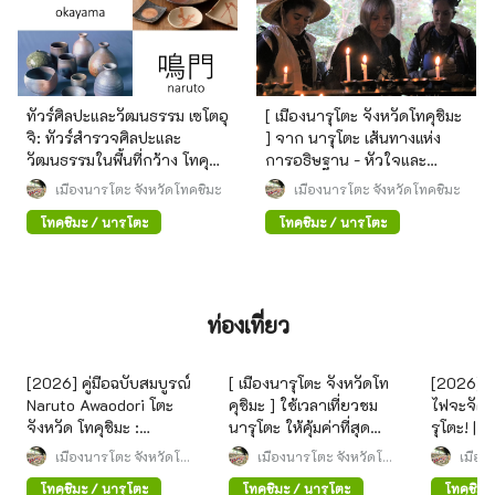
ทัวร์ศิลปะและวัฒนธรรม เซโตอุ
[ เมืองนารุโตะ จังหวัดโทคุชิมะ
จิ: ทัวร์สำรวจศิลปะและ
] จาก นารุโตะ เส้นทางแห่ง
วัฒนธรรมในพื้นที่กว้าง โทคุชิ
การอธิษฐาน - หัวใจและ
มะ นารุโตะ และ โอคายาม่า
ทิวทัศน์ที่เชื่อมโยงกันด้วยการ
เมืองนารุโตะ จังหวัดโทคุชิมะ
เมืองนารุโตะ จังหวัดโทคุชิมะ
แสวงบุญชิโกกุ -
โทคุชิมะ / นารุโตะ
โทคุชิมะ / นารุโตะ
ท่องเที่ยว
[2026] คู่มือฉบับสมบูรณ์
[ เมืองนารุโตะ จังหวัดโท
[2026] 
Naruto Awaodori โตะ
คุชิมะ ] ใช้เวลาเที่ยวชม
ไฟจะจัดขึ้
จังหวัด โทคุชิมะ :
นารุโตะ ให้คุ้มค่าที่สุด
รุโตะ! | ค
กำหนดการ การเดินทาง
ด้วยการแวะศูนย์ข้อมูล
เกี่ยวกับ
เมืองนารุโตะ จังหวัดโท
เมืองนารุโตะ จังหวัดโท
เมือง
และวิธีการเพลิดเพลิน
คุชิมะ
การท่องเที่ยวสถานี นารุ
คุชิมะ
เดินทาง 
คุชิมะ
โทคุชิมะ / นารุโตะ
โทคุชิมะ / นารุโตะ
โทคุชิมะ
โตะ !