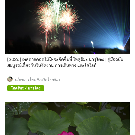
[2026] เทศกาลดอกไม้ไฟจะจัดขึ้นที่ โทคุชิมะ นารุโตะ! | คู่มือฉบับ
สมบูรณ์เกี่ยวกับวันจัดงาน การเดินทาง และไฮไลท์
เมืองนารุโตะ จังหวัดโทคุชิมะ
โทคุชิมะ / นารุโตะ