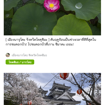
[ เมืองนารุโตะ จังหวัดโทคุชิมะ ] ต้นฤดูร้อนเป็นช่วงเวลาที่ดีที่สุดใน
การชมดอกบัว! ไปชมดอกบัวที่เกาะ ชิมาดะ เถอะ!
เมืองนารุโตะ จังหวัดโทคุชิมะ
โทคุชิมะ / นารุโตะ