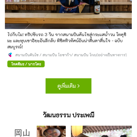
ไปกับไม! ทริปขับรถ 3 วัน จากสนามบินคันไซสู่กระแสน้ำวน โทคุชิ
มะ และหุบเขาอิยะอันลึกลับ พิชิตทิวทัศน์อันน่าตื่นตาตื่นใจ - ฉบับ
สมบูรณ์!
สนามบินคันไซ / สนามบิน โอซาก้า/ สนามบิน โกเบ[อย่างเป็นทางการ]
โทคุชิมะ / นารุโตะ
ดูเพิ่มเติม
วัฒนธรรม ประเพณี