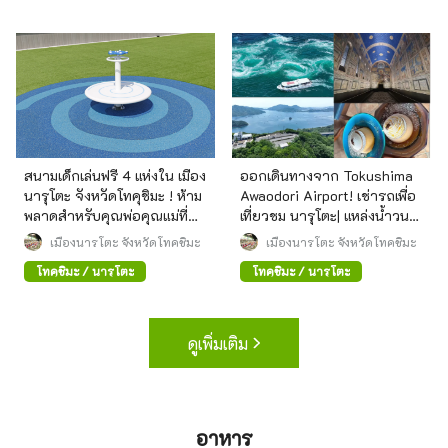
สนามเด็กเล่นฟรี 4 แห่งใน เมือง
ออกเดินทางจาก Tokushima
นารุโตะ จังหวัดโทคุชิมะ ! ห้าม
Awaodori Airport! เช่ารถเพื่อ
พลาดสำหรับคุณพ่อคุณแม่ที่
เที่ยวชม นารุโตะ| แหล่งน้ำวน
กำลังลังเลว่าจะพาลูกไปเล่น
พิพิธภัณฑ์ศิลปะ และจุดชมวิว
เมืองนารุโตะ จังหวัดโทคุชิมะ
เมืองนารุโตะ จังหวัดโทคุชิมะ
ที่ไหนดี!
สวยงาม
โทคุชิมะ / นารุโตะ
โทคุชิมะ / นารุโตะ
ดูเพิ่มเติม
อาหาร