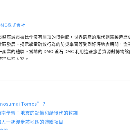
DMC株式會社
市整座城市被比作沒有屋頂的博物館，世界遺產的現代鋼鐵製造歷
社區發展、揭示學童疏散行為的防災學習等受到好評地震期間，漁
一產業的體驗。當地的 DMO 釜石 DMC 利用這些旅游資源對博物
並提供給大家。
osumai Tomos”？
費指南學習：地震的記憶和給後代的教訓
事的人一起漫步該地區的體驗項目