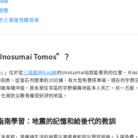
路線
遊覽
石宇之壽復育體育場
nosumai Tomos”？
os
」位於從
三陸鐵道Rias線
的Unosumai站就能看到的位置。 Ri
時刻表。從釜石市開車約15分鐘，有大型免費停車場。現在的宇野
樓被海嘯沖毀，原本是住宅區的宇野蘇舞地區多人死亡。另一方面
，也是防災教育備受好評的地區。
費指南學習：地震的記憶和給後代的教訓
「未來館」是連接生活的地震災害遺產和防災學習設施。入場免費