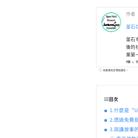
作者
釜石
釜石
後的
業第
煉，
本服務包含贊助廣告。
目次
1.什麼是“Un
2.透過免
3.與講故