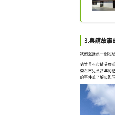
3.與講故
我們還推薦一個體
儘管釜石市遭受嚴
釜石市兒童當年的
的事件並了解災難