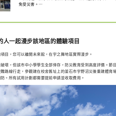
免受災害。

各種防災項目

・在地體驗項目

① 體驗避難路線

② 參觀釜石鵜住舞復興體育場

事的人一起漫步該地區的體驗項目
3. 水閘/潮堤之旅和災難說書人

・在線講故事 ・遠程課堂

・內部講故事的人・防災研討會

驗項目，您可以離開未來館，在宇之舞地區實際漫步。
・館內免費導覽

開放時間 9:30-17:30

重破壞，但該市中小學學生全部倖存，防災教育受到高度評價。節
冬季（11月-2月）9:30-17:00

避難路線行走，參觀建在校舍舊址上的釜石市宇野沼災後重建體育
每週三、年末年初休館

預防。所有試用計劃都需要提前申請並收取費用。
免費入場