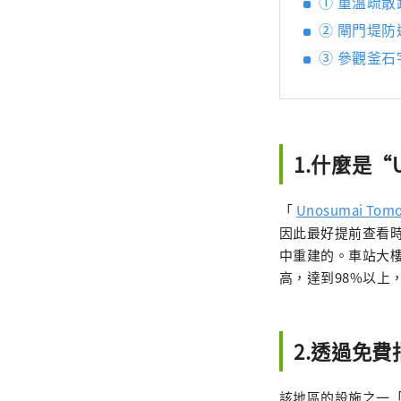
① 重溫疏散
② 閘門堤防
③ 參觀釜
1.什麼是“U
「
Unosumai Tom
因此最好提前查看
中重建的。車站大
高，達到98%以上
2.透過免
該地區的設施之一