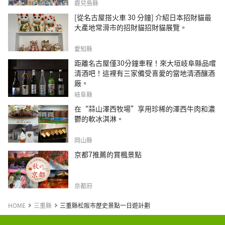
鹿兒島縣
[從名古屋搭火車 30 分鐘] 介紹日本招財貓最
大產地常滑市的招財貓招財貓展覽。
愛知縣
距離名古屋僅30分鐘車程！來大垣岐阜縣品嚐
清酒吧！這裡有三家備受喜愛的當地清酒釀酒
廠。
岐阜縣
在“蒜山澤西牧場”享用珍稀的澤西牛肉和濃
鬱的軟冰淇淋。
岡山縣
京都7推薦的賞楓景點
京都府
HOME
三重縣
三重縣松阪市歷史景點一日遊計劃