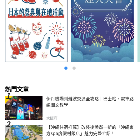
熱門文章
伊丹機場到難波交通全攻略｜巴士站・電車路
線圖文教學
大阪府
【沖繩住宿推薦】改裝後煥然一新的「沖繩東
方spa度假村飯店」魅力完整介紹！