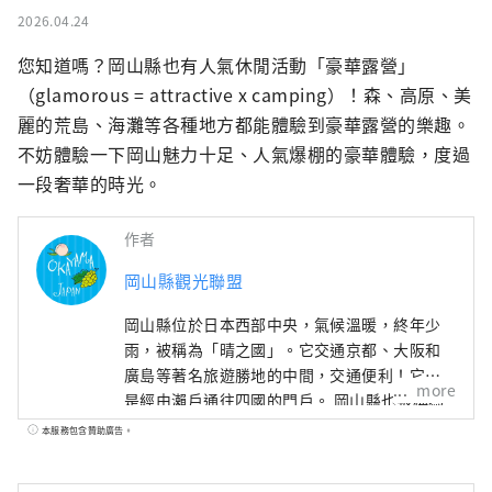
2026.04.24
您知道嗎？岡山縣也有人氣休閒活動「豪華露營」
（glamorous = attractive x camping）！森、高原、美
麗的荒島、海灘等各種地方都能體驗到豪華露營的樂趣。
不妨體驗一下岡山魅力十足、人氣爆棚的豪華體驗，度過
一段奢華的時光。
作者
岡山縣觀光聯盟
岡山縣位於日本西部中央，氣候溫暖​​，終年少
雨，被稱為「晴之國」。它交通京都、大阪和
廣島等著名旅遊勝地的中間，交通便利！它也
more
是經由瀨戶通往四國的門戶。 岡山縣也被稱為
“水果岡山”，在瀨戶內溫暖的氣候下，陽光
本服務包含贊助廣告。
照射的水果，無論甜度、香氣還是風味，都是
最高品質的。 您可以品嚐白桃、麝香葡萄、先