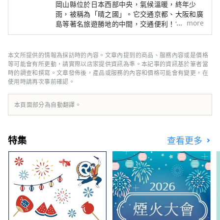
岡山縣位於日本西部中央，氣候溫暖​​，終年少
雨，被稱為「晴之國」。它交通京都、大阪和廣
more
島等著名旅遊勝地的中間，交通便利！它也是經
由瀨戶通往四國的門戶。 岡山縣也被稱為“水
果岡山”，在瀨戶內溫暖的氣候下，陽光照射的
水果，無論甜度、香氣還是風味，都是最高品質
本文所提供的情報為採訪時的內容。文章內提到的商品、服務內容或是價格
的。 您可以品嚐白桃、麝香葡萄、先鋒葡萄等
等可能會有所更動，請實際以店家提供資訊為準。本記事的資訊基於筆者當
當季水果！ 岡山還擁有世界級的旅遊景點，包
時的調查和撰寫。文章發佈後，產品或服務的內容和價格可能會有變更，在
使用時請再次事前確認。
括岡山城、日本三大名園之一的岡山後樂園以及
擁有歷史、文化和藝術的倉敷美觀地區！
本頁面部分為自動翻譯。
特集
查看更多