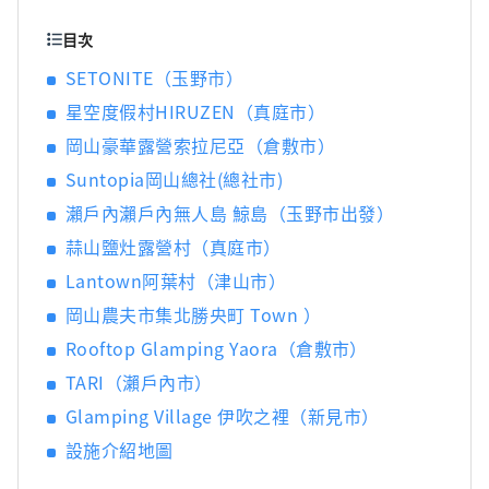
鋒葡萄等當季水果！ 岡山還擁有世界級的旅遊
景點，包括岡山城、日本三大名園之一的岡山
目次
後樂園以及擁有歷史、文化和藝術的倉敷美觀
SETONITE（玉野市）
地區！
星空度假村HIRUZEN（真庭市）
岡山豪華露營索拉尼亞（倉敷市）
Suntopia岡山總社(總社市)
瀨戶內瀨戶內無人島 鯨島（玉野市出發）
蒜山鹽灶露營村（真庭市）
Lantown阿葉村（津山市）
岡山農夫市集北勝央町 Town ）
Rooftop Glamping Yaora（倉敷市）
TARI（瀨戶內市）
Glamping Village 伊吹之裡（新見市）
設施介紹地圖