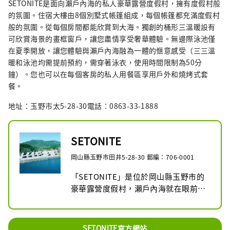
SETONITE是面向瀨戶內海的私人豪華露營度假村，擁有度假村般
的氛圍。住宿大樓由8個別墅式帳篷組成，每個帳篷都充滿度假村
般的氛圍。從每個房間都能欣賞到大海。獨創的桶形三溫暖設有
可欣賞海景的畫框窗戶，讓您盡情享受奢華體驗。無邊際泳池僅
在夏季開放，讓您體驗與瀨戶內海融為一體的愜意感受（三三溫
暖和泳池均需提前預約，需穿著泳衣，使用時間限制為50分
鐘）。您也可以在每個客房的私人用餐區享用戶外和燒烤式套
餐。
地址：玉野市太5-28-30電話：0863-33-1888
SETONITE
岡山縣玉野市田井5-28-30 郵編：706-0001
「SETONITE」是位於岡山縣玉野市的
豪華露營度假村，瀨戶內海就在眼前。

您可以在非凡的空間中度過輕鬆的時
光。
SETONITE官方網站