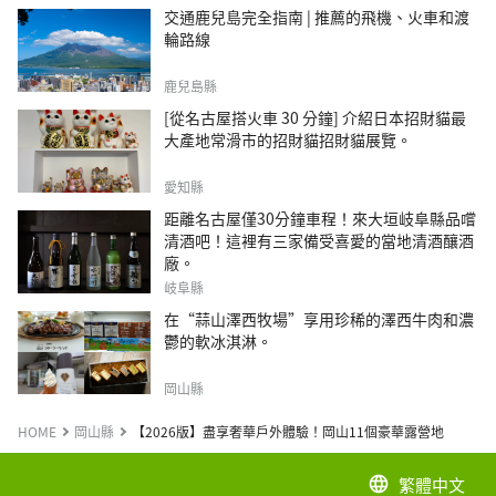
交通鹿兒島完全指南 | 推薦的飛機、火車和渡
輪路線
鹿兒島縣
[從名古屋搭火車 30 分鐘] 介紹日本招財貓最
大產地常滑市的招財貓招財貓展覽。
愛知縣
距離名古屋僅30分鐘車程！來大垣岐阜縣品嚐
清酒吧！這裡有三家備受喜愛的當地清酒釀酒
廠。
岐阜縣
在“蒜山澤西牧場”享用珍稀的澤西牛肉和濃
鬱的軟冰淇淋。
岡山縣
HOME
岡山縣
【2026版】盡享奢華戶外體驗！岡山11個豪華露營地
繁體中文
language