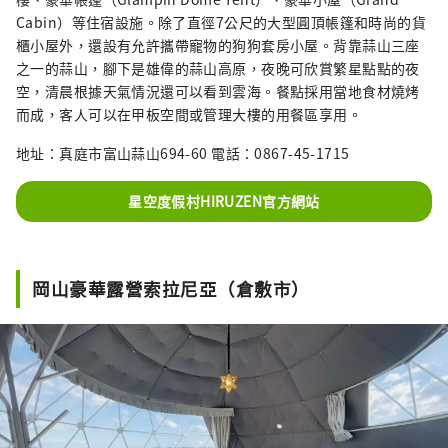
Cabin）等住宿設施。除了直徑7公尺的大型圓頂帳篷和時尚的貨
櫃小屋外，還設有允許攜帶寵物的狗狗套房小屋。背靠蒜山三座
之一的蒜山，腳下是雄偉的蒜山高原，夜晚可欣賞繁星點點的夜
空，清晨根據天氣情況還可以看到雲海。餐點採用當地食材燒烤
而成，客人可以在甲板空間或管理大樓的用餐區享用。
地址：真庭市富山蒜山694-60 電話：0867-45-1715
星空度假村HIRUZEN官方網站
岡山豪華露營索拉尼亞（倉敷市）