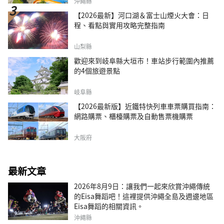
沖繩縣
【2026最新】河口湖＆富士山煙火大會：日
程、看點與實用攻略完整指南
山梨縣
歡迎來到岐阜縣大垣市！車站步行範圍內推薦
的4個旅遊景點
岐阜縣
【2026最新版】近鐵特快列車車票購買指南：
網路購票、櫃檯購票及自動售票機購票
大阪府
最新文章
2026年8月9日：讓我們一起來欣賞沖繩傳統
的Eisa舞蹈吧！這裡提供沖繩全島及週邊地區
Eisa舞蹈的相關資訊。
沖繩縣