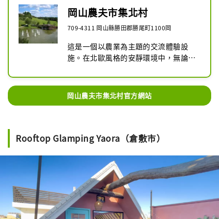
岡山農夫市集北村
709-4311 岡山縣勝田郡勝尾町1100岡
這是一個以農業為主題的交流體驗設
施。在北歐風格的安靜環境中，無論大
人或小孩都可以享受豐富多彩的體驗。

[寵物動物園]

山羊、兔子、鴨子、鴨子等

岡山農夫市集北村官方網站
【收穫體驗】

藍莓、草莓、地瓜、奇異果等蔬菜

【加工經驗】

冰淇淋、果汁冰沙、奶油、麵包
Rooftop Glamping Yaora（倉敷市）