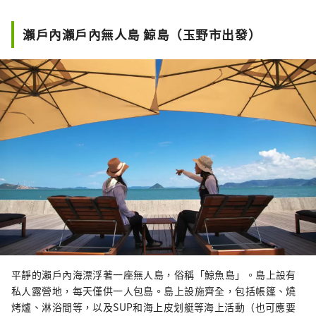
活動，包括休閒泳池（僅夏季開放）、
健身房、網球場和五人制足球場。

瀨戶內瀨戶內無人島 鯨島（玉野市出發）
2021年8月，名為「SUN GLAMP」的豪
華露營設施開業，該設施採用圓頂造
型，每個房間都配備空調和暖氣。七個
圓頂帳篷均設有燒烤平台、水槽、廁所
和洗手盆，讓客人輕鬆優雅地享受戶外
時光。

周邊遍布無數古代墓葬，其中最著名的
當屬“築山古墳”和“佐久山古墳”，
此外還有珍貴的文化遺產和歷史遺跡，
例如備中國分國分寺遺址、尼姑庵和鬼
之城。
平靜的瀨戶內海漂浮著一座無人島，俗稱「鯨魚島」。島上設有
私人露營地，每天僅供一人包島。島上設施齊全，包括帳篷、燒
烤爐、淋浴間等，以及SUP和海上皮划艇等海上活動（也可應要