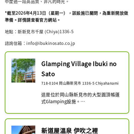
中度過一段高品質、非凡的時光。
*截至2026年4月13日（星期一），該設施已關閉，為重新開放做
準備。詳情請查看官方網站。
地點：新新見市千屋 (Chiya)1336-5
諮詢信箱：info@ibukinosato.co.jp
Glamping Village Ibuki no
Sato
718-0104 岡山縣新見市 1336-5 Chiyahanami
這是位於岡山縣新見市的大型圓頂帳篷
式Glamping設施。

在大自然中享受燒烤，這是豪華露營的
最佳部分，或在鄰近的沐浴設施的天然
溫泉中放鬆身心。

還設有叢林健身房、桌球、乒乓球等多
新道屋溫泉 伊吹之裡