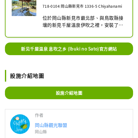
種房內服務，讓您即使在惡劣天氣下也
718-0104 岡山縣新見市 1336-5 Chiyahanami
能享受充實的住宿體驗。
位於岡山縣新見市最北部、與鳥取縣接
壤的新見千屋溫泉伊吹之裡，安裝了以
木片為燃料的生物質鍋爐，在整個建築
內安裝了 LED 照明，並翻新了空調設
備。

新见千屋温泉 息吹之乡 (Ibuki no Sato)官方網站
寬敞的浴室、充足的熱水以及包括露天
浴池在內的各種浴池，可以緩解您的疲
勞。溫泉水中含有大量碳酸氫根離子，
設施介紹地圖
沐浴後皮膚光滑，被稱為「美肌溫
泉」。大樓內的LED照明將木質天花板
設施介紹地圖
照亮得更加美麗，寬敞的休息區為您提
供了放鬆身心、舒緩身心的空間。在餐
廳，您可以在午餐時間以合理的價格享
作者
用稀有品牌的日本牛肉“千屋牛”，以
及烤肉和壽喜燒等懷石料理。
岡山縣觀光聯盟
岡山縣