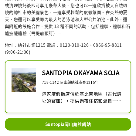
或清理燒烤後即可享用豪華大餐。您也可以一邊欣賞被大自然環
繞的總社市的美麗景色，一邊享受輕鬆的度假氛圍。在炎熱的夏
天，您還可以享受縣內最大的游泳池和大型公共浴池。此外，還
與附近的設施合作，提供 13 種不同的活動，包括體驗、體驗和石
爐披薩體驗（需提前預訂）。
地址：總社市畑1215 電話：0120-310-126、0866-95-8811
(9:00-21:00)
SANTOPIA OKAYAMA SOJA
719-1142 岡山縣總社市秦1215年
這家度假飯店位於基比吉地區（古代遺
址的寶庫），提供過夜住宿和溫泉一日
遊。

飯店坐落在總社-基比吉地區的一座小
山上，該地區擁有豐富的古代遺址。除
Suntopia岡山總社網站
了住宿、餐廳、日間溫泉、宴會廳、會
議和婚禮場地外，飯店還提供各種休閒