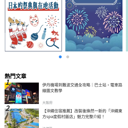
熱門文章
伊丹機場到難波交通全攻略｜巴士站・電車路
線圖文教學
大阪府
【沖繩住宿推薦】改裝後煥然一新的「沖繩東
方spa度假村飯店」魅力完整介紹！