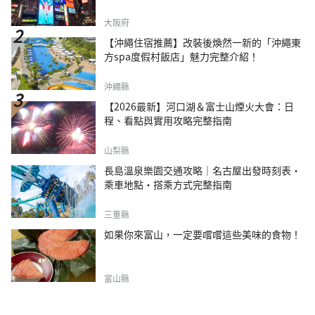
大阪府
【沖繩住宿推薦】改裝後煥然一新的「沖繩東
方spa度假村飯店」魅力完整介紹！
沖繩縣
【2026最新】河口湖＆富士山煙火大會：日
程、看點與實用攻略完整指南
山梨縣
長島溫泉樂園交通攻略｜名古屋出發時刻表・
乘車地點・搭乘方式完整指南
三重縣
如果你來富山，一定要嚐嚐這些美味的食物！
富山縣