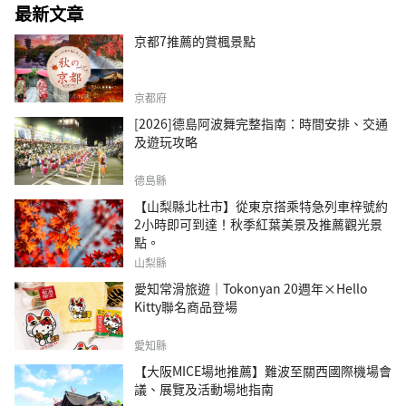
最新文章
京都7推薦的賞楓景點
京都府
[2026]德島阿波舞完整指南：時間安排、交通
及遊玩攻略
德島縣
【山梨縣北杜市】從東京搭乘特急列車梓號約
2小時即可到達！秋季紅葉美景及推薦觀光景
點。
山梨縣
愛知常滑旅遊｜Tokonyan 20週年×Hello
Kitty聯名商品登場
愛知縣
【大阪MICE場地推薦】難波至關西國際機場會
議、展覽及活動場地指南