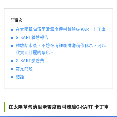
年都有許多遊客前來。 它也被稱為“名水之
鄉”，其中三個地區被選為日本名水百選之
一。這種豐富的水作為天然水而廣受好評，是
日本礦泉水產量最多的國家之一。 清澈的水也
目次
釀造清酒，您可以享受美麗的自然風光和豐富
在太陽草甸清里滑雪度假村體驗G-KART 卡丁車
的美食。
G-KART體驗報告
體驗結束後，不妨在清裡咖啡廳稍作休息，可以
欣賞到壯麗的景色。
G-KART體驗費
常見問題
結語
在太陽草甸清里滑雪度假村體驗G-KART 卡丁車