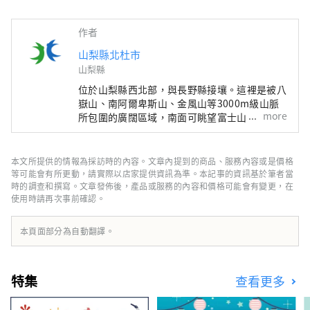
作者
山梨縣北杜市
山梨縣
位於山梨縣西北部，與長野縣接壤。這裡是被八
嶽山、南阿爾卑斯山、金風山等3000m級山脈
more
所包圍的廣闊區域，南面可眺望富士山。 距離
東京約2小時車程，距離富士山約1小時車程，
距離松本約1小時車程，由於交通便利，全年都
有許多遊客前來。 它也被稱為“名水之鄉”，
本文所提供的情報為採訪時的內容。文章內提到的商品、服務內容或是價格
其中三個地區被選為日本名水百選之一。這種豐
等可能會有所更動，請實際以店家提供資訊為準。本記事的資訊基於筆者當
富的水作為天然水而廣受好評，是日本礦泉水產
時的調查和撰寫。文章發佈後，產品或服務的內容和價格可能會有變更，在
使用時請再次事前確認。
量最多的國家之一。 清澈的水也釀造清酒，您
可以享受美麗的自然風光和豐富的美食。
本頁面部分為自動翻譯。
特集
查看更多