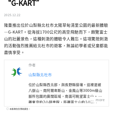
“G-KART”
2025.12.22
隆重推出位於山梨縣北杜市太陽草甸清里公園的最新體驗
—G-KART。從海拔1700公尺的高空飛馳而下，飽覽富士
山的壯麗景色，這種刺激的體驗令人難忘。這項驚險刺激
的活動強烈推薦給北杜市的遊客，無論初學者或兒童都能
盡情享受。
作者
山梨縣北杜市
位於山梨縣西北部，與長野縣接壤。這裡是被
八嶽山、南阿爾卑斯山、金風山等3000m級山
脈所包圍的廣闊區域，南面可眺望富士山。 距
more
離東京約2小時車程，距離富士山約1小時車
程，距離松本約1小時車程，由於交通便利，全
本服務包含贊助廣告。