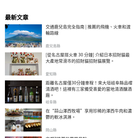
最新文章
交通鹿兒島完全指南 | 推薦的飛機、火車和渡
輪路線
鹿兒島縣
[從名古屋搭火車 30 分鐘] 介紹日本招財貓最
大產地常滑市的招財貓招財貓展覽。
愛知縣
距離名古屋僅30分鐘車程！來大垣岐阜縣品嚐
清酒吧！這裡有三家備受喜愛的當地清酒釀酒
廠。
岐阜縣
在“蒜山澤西牧場”享用珍稀的澤西牛肉和濃
鬱的軟冰淇淋。
岡山縣