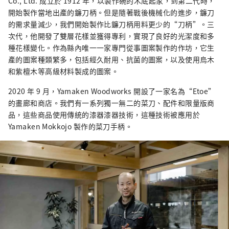
Co., Ltd. 成立於 1912 年，以製作碗的木底起家，到第二代時，
開始製作當地出產的鐮刀柄。但是隨著戰後機械化的進步，鐮刀
的需求量減少，我們開始製作比鐮刀柄用料更少的“刀柄”。三
次代，他開發了雙層花樣並獲得專利，實現了良好的光潔度和多
種花樣變化。作為縣內唯一一家專門從事圖案製作的作坊，它生
產的圖案種類繁多，包括經久耐用、抗菌的圖案，以及使用烏木
和紫檀木等高級材料製成的圖案。
2020 年 9 月，Yamaken Woodworks 開設了一家名為“Etoe”
的畫廊和商店。我們有一系列獨一無二的菜刀、配件和限量版商
品，這些商品使用傳統的漆器漆器技術，這種技術被應用於
Yamaken Mokkojo 製作的菜刀手柄。