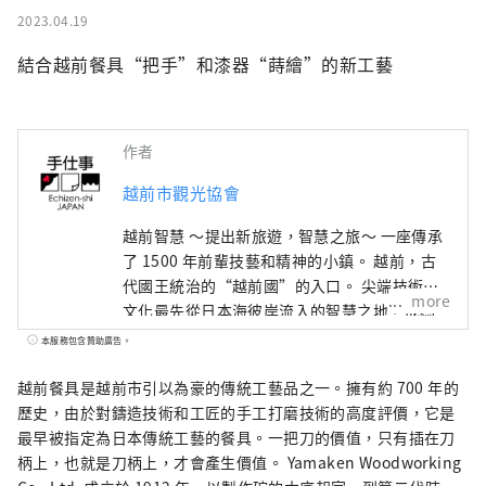
2023.04.19
結合越前餐具“把手”和漆器“蒔繪”的新工藝
作者
越前市觀光協會
越前智慧 ～提出新旅遊，智慧之旅～ 一座傳承
了 1500 年前輩技藝和精神的小鎮。 越前，古
代國王統治的“越前國”的入口。 尖端技術和
more
文化最先從日本海彼岸流入的智慧之地，成為
日本深厚製造的發源地。 在與這片土地的自然
本服務包含贊助廣告。
共存的傳統產業中，在生活在這裡的人們的心
中，還活著著人類想要帶給下一個1000年的普
越前餐具是越前市引以為豪的傳統工藝品之一。擁有約 700 年的
世智慧。 此時此地，跨越國界、跨越時空的交
歷史，由於對鑄造技術和工匠的手工打磨技術的高度評價，它是
流孕育著未來。 尋找光的新探索。 歡迎來到越
最早被指定為日本傳統工藝的餐具。一把刀的價值，只有插在刀
前。
柄上，也就是刀柄上，才會產生價值。 Yamaken Woodworking