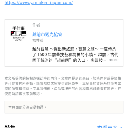
https://www.yamaken-japan.com/
作者
越前市觀光協會
福井縣
越前智慧 ～提出新旅遊，智慧之旅～ 一座傳承
了 1500 年前輩技藝和精神的小鎮。 越前，古代
more
國王統治的“越前國”的入口。 尖端技術和文
化最先從日本海彼岸流入的智慧之地，成為日本
深厚製造的發源地。 在與這片土地的自然共存
的傳統產業中，在生活在這裡的人們的心中，還
本文所提供的情報為採訪時的內容。文章內提到的商品、服務內容或是價格
活著著人類想要帶給下一個1000年的普世智
等可能會有所更動，請實際以店家提供資訊為準。本記事的資訊基於筆者當
慧。 此時此地，跨越國界、跨越時空的交流孕
時的調查和撰寫。文章發佈後，產品或服務的內容和價格可能會有變更，在
使用時請再次事前確認。
育著未來。 尋找光的新探索。 歡迎來到越前。
本頁面部分為自動翻譯。
特集
查看更多