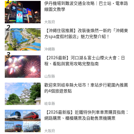
伊丹機場到難波交通全攻略｜巴士站・電車路
線圖文教學
大阪府
【沖繩住宿推薦】改裝後煥然一新的「沖繩東
方spa度假村飯店」魅力完整介紹！
沖繩縣
【2026最新】河口湖＆富士山煙火大會：日
程、看點與實用攻略完整指南
山梨縣
歡迎來到岐阜縣大垣市！車站步行範圍內推薦
的4個旅遊景點
岐阜縣
【2026最新版】近鐵特快列車車票購買指南：
網路購票、櫃檯購票及自動售票機購票
大阪府