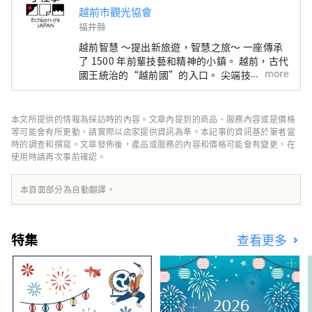
越前市觀光協會
福井縣
越前智慧 ～提出新旅遊，智慧之旅～ 一座傳承
了 1500 年前輩技藝和精神的小鎮。 越前，古代
more
國王統治的“越前國”的入口。 尖端技術和文
化最先從日本海彼岸流入的智慧之地，成為日本
深厚製造的發源地。 在與這片土地的自然共存
的傳統產業中，在生活在這裡的人們的心中，還
本文所提供的情報為採訪時的內容。文章內提到的商品、服務內容或是價格
活著著人類想要帶給下一個1000年的普世智
等可能會有所更動，請實際以店家提供資訊為準。本記事的資訊基於筆者當
慧。 此時此地，跨越國界、跨越時空的交流孕
時的調查和撰寫。文章發佈後，產品或服務的內容和價格可能會有變更，在
使用時請再次事前確認。
育著未來。 尋找光的新探索。 歡迎來到越前。
本頁面部分為自動翻譯。
特集
查看更多