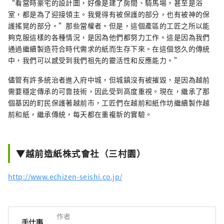
“看當時豪宅的設計圖，好像是建了房間、騎馬場，甚至是浴
室，都是為了迎接領主。我覺得有被保護的部分，也有被神的保
護搖晃的部分。”那些當權者。但是，這個產區的工匠之所以能
夠克服這樣的各種情況，是因為他們都努力工作。這是因為我們
通過繼續製造符合時代需求的紙而生存下來。在這個悠久的傳統
中，我們可以感受到我們祖先的靈活性和反應能力。”
儘管有許多統治者進入府中城，但城鎮沒有被摧毀，是因為越前
需要穩定傳承的可靠技術，因此受到高度重視。現在，繼承了那
個基因的町民保護著越前市，工匠們在越前和紙作坊繼續製作越
前和紙，繼承傳統，每天都在重複新的實驗。
▼越前造紙株式會社（三村園）
http://www.echizen-seishi.co.jp/
作者