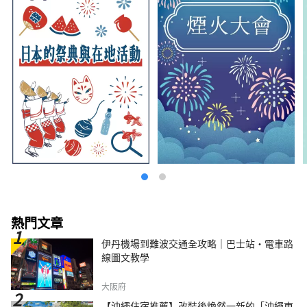
熱門文章
伊丹機場到難波交通全攻略｜巴士站・電車路
線圖文教學
大阪府
【沖繩住宿推薦】改裝後煥然一新的「沖繩東