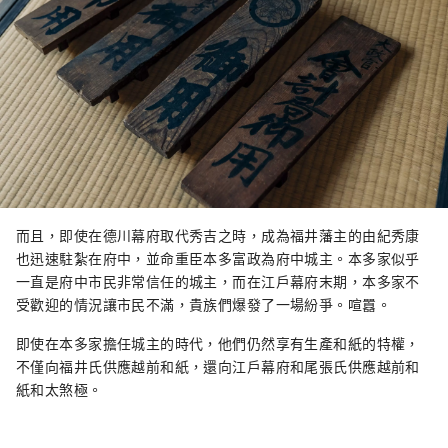
而且，即使在德川幕府取代秀吉之時，成為福井藩主的由紀秀康
也迅速駐紮在府中，並命重臣本多富政為府中城主。本多家似乎
一直是府中市民非常信任的城主，而在江戶幕府末期，本多家不
受歡迎的情況讓市民不滿，貴族們爆發了一場紛爭。喧囂。
即使在本多家擔任城主的時代，他們仍然享有生產和紙的特權，
不僅向福井氏供應越前和紙，還向江戶幕府和尾張氏供應越前和
紙和太煞極。