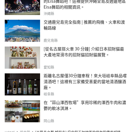
的Eisa舞蹈吧！這裡提供沖繩全島及週邊地區
Eisa舞蹈的相關資訊。
沖繩縣
交通鹿兒島完全指南 | 推薦的飛機、火車和渡
輪路線
鹿兒島縣
[從名古屋搭火車 30 分鐘] 介紹日本招財貓最
大產地常滑市的招財貓招財貓展覽。
愛知縣
距離名古屋僅30分鐘車程！來大垣岐阜縣品嚐
清酒吧！這裡有三家備受喜愛的當地清酒釀酒
廠。
岐阜縣
在“蒜山澤西牧場”享用珍稀的澤西牛肉和濃
鬱的軟冰淇淋。
岡山縣