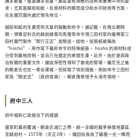
講求數量，還要講求質量，產區要有相應的技術來響應中央的要
求。尤其是越前和紙，在原材料的精密成分和水印技術等方面，
在全國范圍內處於領先地位。
越前和紙的生產受到天皇的鼓勵和命令。據記載，在南北朝時
期，領導足利氏的越前總督司馬隆常命令現三田村家的複興家三
田村嘉門製作“禦行正志”並贈送。給他。這張紙被稱為
“hosho”，用作寫下幕府命令的特殊紙張。 hosho 的原材料成
分受到嚴格控制，並且只在選定的車間生產。此外，由於是與政
治有關的重要文件，據說保密性得到了徹底的管理。繼芝氏之後
的朝倉氏也在一乘谷建城，但採取了特別措施，例如命令三田村
家為“御史式”（政府官員），朝倉隆景授予大滝寺領地。
府中三人
府中城和仁政統治下的城鎮
當室町幕府覆滅，朝倉氏滅亡之際，統一全國的戰爭無情地蔓延
至越前村。 1575年（天正3年），織田信長為了鎮壓一光一輝而