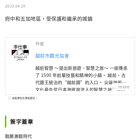
2023.04.19
府中和五加地區，受保護和繼承的城鎮
作者
越前市觀光協會
越前智慧 ～提出新旅遊，智慧之旅～ 一座傳承
了 1500 年前輩技藝和精神的小鎮。 越前，古
代國王統治的“越前國”的入口。 尖端技術和
more
文化最先從日本海彼岸流入的智慧之地，成為
日本深厚製造的發源地。 在與這片土地的自然
本服務包含贊助廣告。
共存的傳統產業中，在生活在這裡的人們的心
中，還活著著人類想要帶給下一個1000年的普
世智慧。 此時此地，跨越國界、跨越時空的交
簽字蓋章
流孕育著未來。 尋找光的新探索。 歡迎來到越
前。
戰勝激戰時代