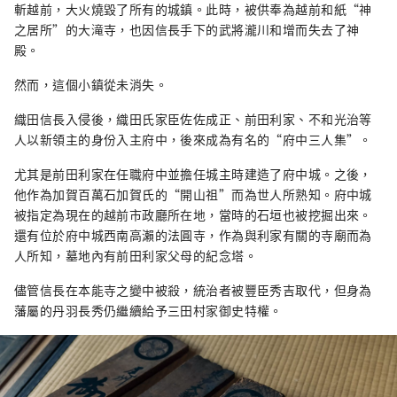
斬越前，大火燒毀了所有的城鎮。此時，被供奉為越前和紙“神
之居所”的大滝寺，也因信長手下的武將瀧川和增而失去了神
殿。
然而，這個小鎮從未消失。
織田信長入侵後，織田氏家臣佐佐成正、前田利家、不和光治等
人以新領主的身份入主府中，後來成為有名的“府中三人集”。
尤其是前田利家在任職府中並擔任城主時建造了府中城。之後，
他作為加賀百萬石加賀氏的“開山祖”而為世人所熟知。府中城
被指定為現在的越前市政廳所在地，當時的石垣也被挖掘出來。
還有位於府中城西南高瀨的法圓寺，作為與利家有關的寺廟而為
人所知，墓地內有前田利家父母的紀念塔。
儘管信長在本能寺之變中被殺，統治者被豐臣秀吉取代，但身為
藩屬的丹羽長秀仍繼續給予三田村家御史特權。