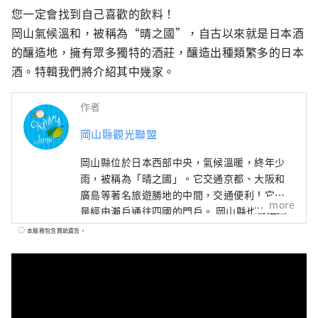
您一定會找到自己喜歡的飲料！

岡山氣候溫和，被稱為“晴之國”，自古以來就是日本酒
的釀造地，擁有眾多獨特的酒莊，釀造出種類繁多的日本
酒。特輯我們將介紹其中幾家。
作者
岡山縣觀光聯盟
岡山縣位於日本西部中央，氣候溫暖​​，終年少
雨，被稱為「晴之國」。它交通京都、大阪和
廣島等著名旅遊勝地的中間，交通便利！它也
more
是經由瀨戶通往四國的門戶。 岡山縣也被稱為
“水果岡山”，在瀨戶內溫暖的氣候下，陽光
本服務包含贊助廣告。
照射的水果，無論甜度、香氣還是風味，都是
最高品質的。 您可以品嚐白桃、麝香葡萄、先
鋒葡萄等當季水果！ 岡山還擁有世界級的旅遊
景點，包括岡山城、日本三大名園之一的岡山
後樂園以及擁有歷史、文化和藝術的倉敷美觀