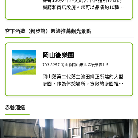
餐廳和商店設施。您可以品嚐約10種新
鮮釀造的精釀啤酒，也可以買一瓶留作
紀念。除了啤酒之外，您還可以品嚐到
用大町米釀製的美味清酒。想要參觀清
宮下酒造（獨步館）週邊推薦觀光景點
酒釀酒廠（大約需要 30 分鐘）的遊客
必須提前預約。
岡山後樂園
703-8257 岡山縣岡山市北區後樂園1-5
岡山藩第二代藩主池田綱正所建的大型
庭園，作為休憩場所。寬敞的庭園裡種
滿了時令花，宛如江戶時代的異世界。 
1952年，被指定為歷史文化遺產“特別
名勝”，並在日本米其林綠色指南中獲
赤磐酒造
得三星評價。四個季節都會舉辦茶會、
賞月等各種活動，在限定的時間內，您
可以享受特別在夜間開放的“幻想花
園”，以與花園不同的方式點亮花園。