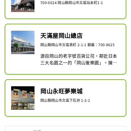
700-0024 岡山縣岡山市北區站本町1-1
天滿屋岡山總店
岡山縣岡山市北區表町 2-1-1 郵編：700-8625
源自岡山的老字號百貨公司，鄰近日本
三大名園之一的「岡山後樂園」，擁有
189年歷史，一直受到當地人喜愛。從
世界的一流品牌到岡山縣產水果、化妝
品、衣物、日用品、食品等，百貨應有
盡有，十分吸引人。天滿屋的5F和地下
岡山永旺夢樂城
1F有「統一退稅櫃檯」，在百貨公司周
岡山縣岡山市北區下石井 1-2-1
邊的表町商店街裡約30家店和天滿屋購
物之後，能夠一起退稅，辦理退稅手續
輕輕鬆鬆。敬請在商店街和百貨公司享
受購物的樂趣。