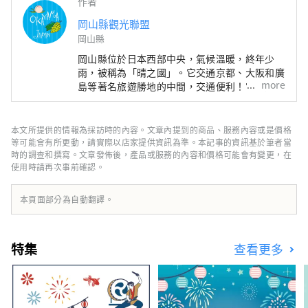
作者
岡山縣觀光聯盟
岡山縣
岡山縣位於日本西部中央，氣候溫暖​​，終年少
雨，被稱為「晴之國」。它交通京都、大阪和廣
more
島等著名旅遊勝地的中間，交通便利！它也是經
由瀨戶通往四國的門戶。 岡山縣也被稱為“水
果岡山”，在瀨戶內溫暖的氣候下，陽光照射的
水果，無論甜度、香氣還是風味，都是最高品質
本文所提供的情報為採訪時的內容。文章內提到的商品、服務內容或是價格
的。 您可以品嚐白桃、麝香葡萄、先鋒葡萄等
等可能會有所更動，請實際以店家提供資訊為準。本記事的資訊基於筆者當
當季水果！ 岡山還擁有世界級的旅遊景點，包
時的調查和撰寫。文章發佈後，產品或服務的內容和價格可能會有變更，在
使用時請再次事前確認。
括岡山城、日本三大名園之一的岡山後樂園以及
擁有歷史、文化和藝術的倉敷美觀地區！
本頁面部分為自動翻譯。
特集
查看更多