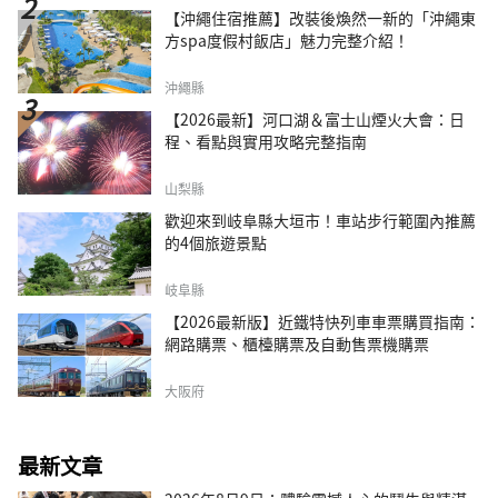
【沖繩住宿推薦】改裝後煥然一新的「沖繩東
方spa度假村飯店」魅力完整介紹！
沖繩縣
【2026最新】河口湖＆富士山煙火大會：日
程、看點與實用攻略完整指南
山梨縣
歡迎來到岐阜縣大垣市！車站步行範圍內推薦
的4個旅遊景點
岐阜縣
【2026最新版】近鐵特快列車車票購買指南：
網路購票、櫃檯購票及自動售票機購票
大阪府
最新文章