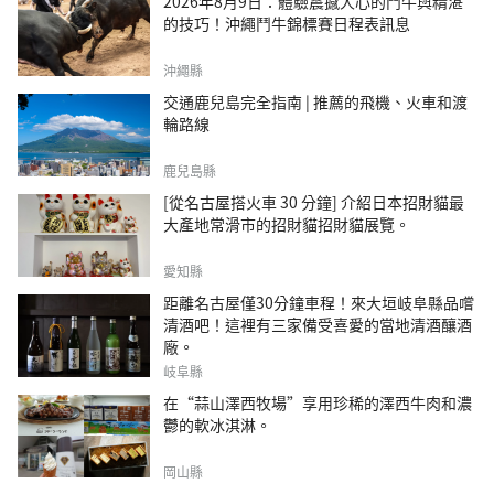
2026年8月9日：體驗震撼人心的鬥牛與精湛
的技巧！沖繩鬥牛錦標賽日程表訊息
沖繩縣
交通鹿兒島完全指南 | 推薦的飛機、火車和渡
輪路線
鹿兒島縣
[從名古屋搭火車 30 分鐘] 介紹日本招財貓最
大產地常滑市的招財貓招財貓展覽。
愛知縣
距離名古屋僅30分鐘車程！來大垣岐阜縣品嚐
清酒吧！這裡有三家備受喜愛的當地清酒釀酒
廠。
岐阜縣
在“蒜山澤西牧場”享用珍稀的澤西牛肉和濃
鬱的軟冰淇淋。
岡山縣