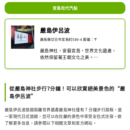
宮島松代汽船
嚴島伊呂波
廣島縣廿日市宮島町589-4 郵編：〒
嚴島神社，安藝宮島，世界文化遺產，
依然保留著王朝文化之美。

宮島的旅館“嚴島伊呂波”以懷舊的客
房、瀨戶內的美食、空中的溫泉、發自
內心的自然款待迎接旅客，同時也珍視
日本傳統倉庫的精神，是一家療愈旅
從嚴島神社步行7分鐘！可以欣賞絕美景色的“嚴
館。請您在眾神島上度過一個寧靜而無
島伊呂波”
可替代的夜晚。
嚴島伊呂波旅館距離世界遺產嚴島神社僅有 7 分鐘步行路程，是
一家現代日式旅館，您可以在壯麗的景色中享受全包式住宿。欲
了解更多信息，請參閱以下相關文章和官方網站。