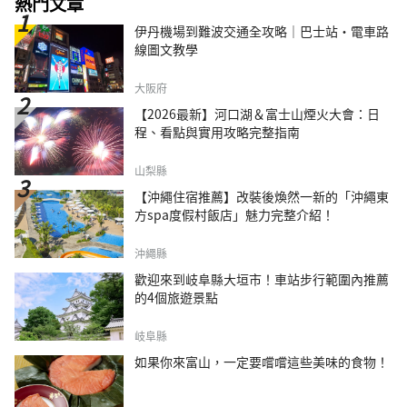
熱門文章
伊丹機場到難波交通全攻略｜巴士站・電車路
線圖文教學
大阪府
【2026最新】河口湖＆富士山煙火大會：日
程、看點與實用攻略完整指南
山梨縣
【沖繩住宿推薦】改裝後煥然一新的「沖繩東
方spa度假村飯店」魅力完整介紹！
沖繩縣
歡迎來到岐阜縣大垣市！車站步行範圍內推薦
的4個旅遊景點
岐阜縣
如果你來富山，一定要嚐嚐這些美味的食物！