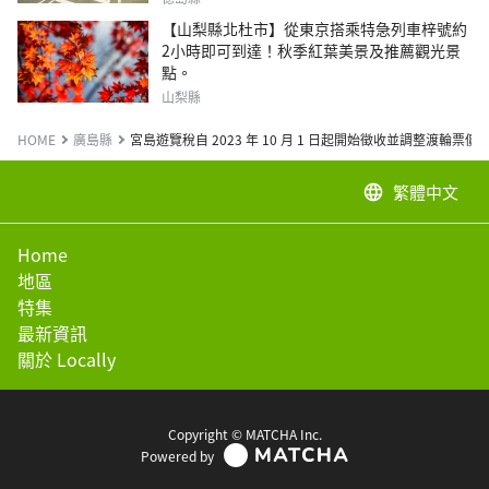
【山梨縣北杜市】從東京搭乘特急列車梓號約
2小時即可到達！秋季紅葉美景及推薦觀光景
點。
山梨縣
HOME
廣島縣
宮島遊覽稅自 2023 年 10 月 1 日起開始徵收並調整渡輪票價
繁體中文
language
Home
地區
特集
最新資訊
關於 Locally
Copyright © MATCHA Inc.
Powered by