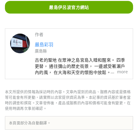
嚴島伊呂波官方網站
作者
嚴島彩羽
廣島縣
古老的聖地 在眾神之島宮島入睡和醒來。 四季
更替， 通往彌山的歷史街景， 一邊感受著瀨戶
more
內的風， 在大海和天空的懷抱中放鬆。 從記憶
深處磨礪你的感官 在嚴島伊呂波度過愉快的時
光 請放鬆，玩得開心。
本文所提供的情報為採訪時的內容。文章內提到的商品、服務內容或是價格
等可能會有所更動，請實際以店家提供資訊為準。本記事的資訊基於筆者當
時的調查和撰寫。文章發佈後，產品或服務的內容和價格可能會有變更，在
使用時請再次事前確認。
本頁面部分為自動翻譯。