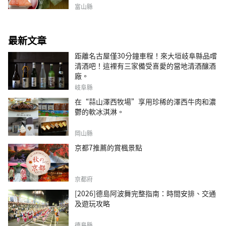
富山縣
最新文章
距離名古屋僅30分鐘車程！來大垣岐阜縣品嚐
清酒吧！這裡有三家備受喜愛的當地清酒釀酒
廠。
岐阜縣
在“蒜山澤西牧場”享用珍稀的澤西牛肉和濃
鬱的軟冰淇淋。
岡山縣
京都7推薦的賞楓景點
京都府
[2026]德島阿波舞完整指南：時間安排、交通
及遊玩攻略
德島縣