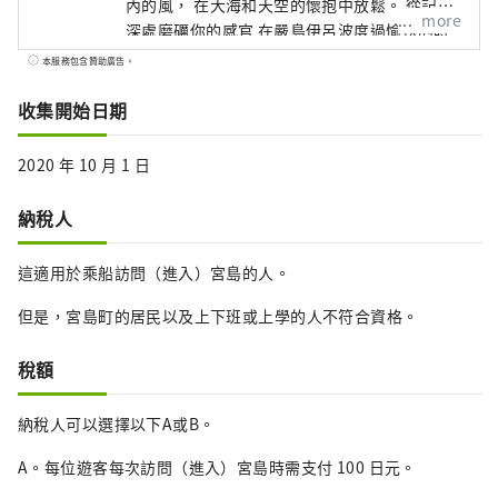
內的風， 在大海和天空的懷抱中放鬆。 從記憶
more
深處磨礪你的感官 在嚴島伊呂波度過愉快的時
光 請放鬆，玩得開心。
本服務包含贊助廣告。
收集開始日期
2020 年 10 月 1 日
納稅人
這適用於乘船訪問（進入）宮島的人。
但是，宮島町的居民以及上下班或上學的人不符合資格。
稅額
納稅人可以選擇以下A或B。
A。每位遊客每次訪問（進入）宮島時需支付 100 日元。