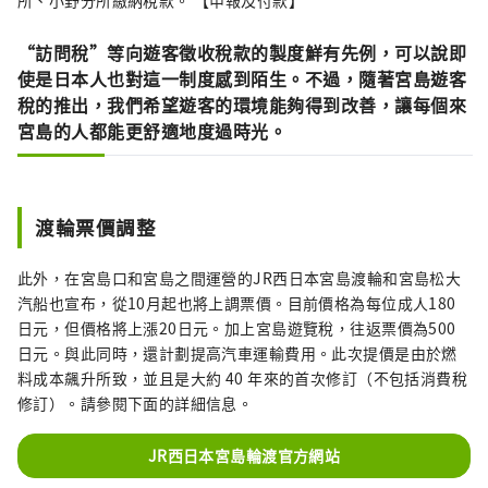
所、小野分所繳納稅款。 【申報及付款】
“訪問稅”等向遊客徵收稅款的製度鮮有先例，可以說即
使是日本人也對這一制度感到陌生。不過，隨著宮島遊客
稅的推出，我們希望遊客的環境能夠得到改善，讓每個來
宮島的人都能更舒適地度過時光。
渡輪票價調整
此外，在宮島口和宮島之間運營的JR西日本宮島渡輪和宮島松大
汽船也宣布，從10月起也將上調票價。目前價格為每位成人180
日元，但價格將上漲20日元。加上宮島遊覽稅，往返票價為500
日元。與此同時，還計劃提高汽車運輸費用。此次提價是由於燃
料成本飆升所致，並且是大約 40 年來的首次修訂（不包括消費稅
修訂）。請參閱下面的詳細信息。
JR西日本宮島輪渡官方網站