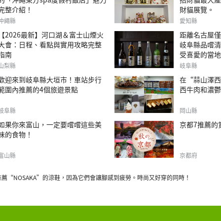
完整介紹！
財貓展覽。
沖繩縣
愛知縣
【2026最新】河口湖＆富士山煙火
距離名古屋僅
大會：日程、看點與實用攻略完整
岐阜縣品嚐清
指南
受喜愛的當地
山梨縣
岐阜縣
歡迎來到岐阜縣大垣市！車站步行
在“蒜山澤西
範圍內推薦的4個旅遊景點
西牛肉和濃鬱
岐阜縣
岡山縣
如果你來富山，一定要嚐嚐這些美
京都7推薦的
味的食物！
富山縣
京都府
推薦“NOSAKA”的涼鞋，因為它們會讓腳感到疲勞。時尚又好穿的同時！