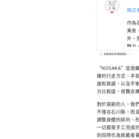
株式
作為
美食
外，
魅力
本服務包含贊助廣告。
“NOSAKA”從
確的行走方式、手
度和質感，以及平
方比較遠，很難去
對於挑剔的人，我們
不僅在石川縣，而
調整身體的排列，
一切都是手工完成
的同時也為佩戴者著