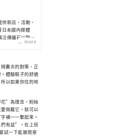
提供新店、活動、
」等日本國內媒體
廣泛傳播石川縣的
more
、拇囊炎的對策、正
對。體驗鞋子的舒適
，所以如果你住的地
穿花”為理念，粉絲
只要佩戴它，就可以
丁字褲一一繫起來。
人們有益”，在上班
。嘗試一下能展現穿