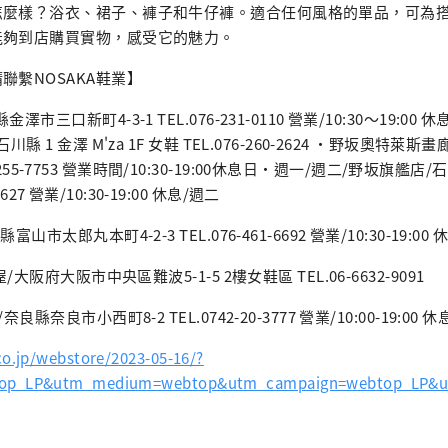
怎麼樣？浴衣、裙子、褲子和牛仔褲。適合任何風格的單品，可為
能夠到店購買實物，感受它的魅力。
聯繫NOSAKA鞋業】
三口新町4-3-1 TEL.076-231-0110 營業/10:30〜19:00 休
縣 1 金澤 M'za 1F 女鞋 TEL.076-260-2624 ・野坂奧特
.076-255-7753 營業時間/10:30-19:00休息日・週一/週二/野坂旗
-6627 營業/10:30-19:00 休息/週二
市太郎丸本町4-2-3 TEL.076-461-6692 營業/10:30-19:00
/大阪府大阪市中央區難波5-1-5 2樓女鞋區 TEL.06-6632-9091
縣奈良市小西町8-2 TEL.0742-20-3777 營業/10:00-19:00 
co.jp/webstore/2023-05-16/?
top_LP&utm_medium=webtop&utm_campaign=webtop_LP&u