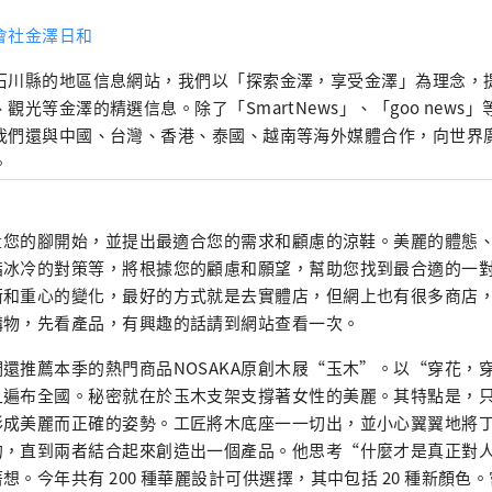
會社金澤日和
石川縣的地區信息網站，我們以「探索金澤，享受金澤」為理念，
、觀光等金澤的精選信息。除了「SmartNews」、「goo news
我們還與中國、台灣、香港、泰國、越南等海外媒體合作，向世界
。
測量您的腳開始，並提出最適合您的需求和顧慮的涼鞋。美麗的體態
指冰冷的對策等，將根據您的顧慮和願望，幫助您找到最合適的一
衡和重心的變化，最好的方式就是去實體店，但網上也有很多商店
購物，先看產品，有興趣的話請到網站查看一次。
還推薦本季的熱門商品NOSAKA原創木屐“玉木”。以“穿花，
且遍布全國。秘密就在於玉木支架支撐著女性的美麗。其特點是，
形成美麗而正確的姿勢。工匠將木底座一一切出，並小心翼翼地將
的，直到兩者結合起來創造出一個產品。他思考“什麼才是真正對
想。今年共有 200 種華麗設計可供選擇，其中包括 20 種新顏色