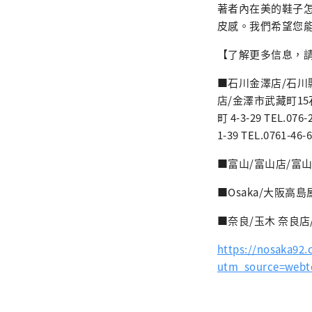
著者內在美的鞋子
皮感。我們希望您
【了解更多信息，請
■石川金澤店/石川縣金澤市
店/金澤市武藏町15石川
町 4-3-29 TEL
1-39 TEL.0761-46
■富山/富山店/富山縣富山
■Osaka/大阪高島屋
■奈良/玉木 奈良店/奈良
https://nosaka92.
utm_source=web