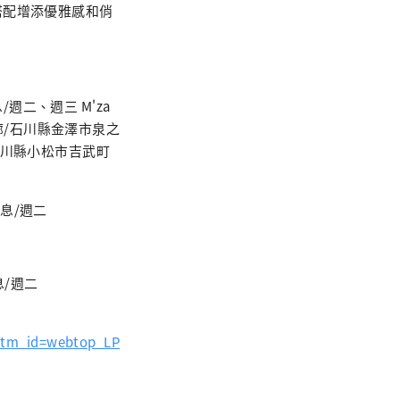
搭配增添優雅感和俏
息/週二、週三 M'za
萊斯畫廊/石川縣金澤市泉之
艦店/石川縣小松市吉武町
 休息/週二
休息/週二
tm_id=webtop_LP