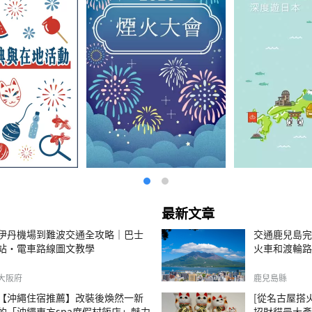
最新文章
伊丹機場到難波交通全攻略｜巴士
交通鹿兒島完
站・電車路線圖文教學
火車和渡輪路
大阪府
鹿兒島縣
【沖繩住宿推薦】改裝後煥然一新
[從名古屋搭火
的「沖繩東方spa度假村飯店」魅力
招財貓最大產