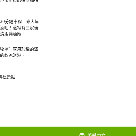
30分鐘車程！來大垣
酒吧！這裡有三家備
清酒釀酒廠。
牧場”享用珍稀的澤
的軟冰淇淋。
賞楓景點
繁體中文
language