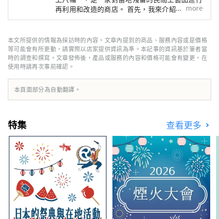
more
再利用和改造的商店。 首先，我來介紹一下郡
上八幡。 郡上八幡是一座群山環抱的古老城下
町，歷史建築林立的街道景觀也被稱為岐阜的小
京都。 一條美麗的河流穿過小鎮中心，夏天的
本文所提供的情報為採訪時的內容。文章內提到的商品、服務內容或是價格
時候這裡擠滿了釣香魚的人們和在河裡玩耍的孩
等可能會有所更動，請實際以店家提供資訊為準。本記事的資訊基於筆者當
子們。 此外，被登錄為聯合國教科文組織非物
時的調查和撰寫。文章發佈後，產品或服務的內容和價格可能會有變更，在
使用時請再次事前確認。
質文化遺產的“郡上舞”於7月至9月舉行，任
何人都可以參加。這已成為郡上八幡的夏季傳
統，從小孩到老人，每個人都會圍成一圈，伴隨
本頁面部分為自動翻譯。
著現場歌曲跳舞。 近年來，在翻新的老建築
中，咖啡館、糕點店等新店紛紛開業，小鎮熱鬧
非凡。 我們的 gugu 實驗室於 2022 年剛剛開
特集
查看更多
業。 出售並重新製作從郡上八幡的古宅收集的
家具、餐具、和服等。 我們還為外國人提供翻
拍體驗，歡迎前來參觀！