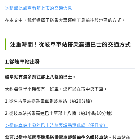
織非物質文化遺產的“郡上舞”於7月至9月舉
＞點擊此處查看郡上市的交通信息
行，任何人都可以參加。這已成為郡上八幡的
夏季傳統，從小孩到老人，每個人都會圍成一
在本文中，我們選擇了搭乘大眾運輸工具前往該地區的方式。
圈，伴隨著現場歌曲跳舞。 近年來，在翻新的
老建築中，咖啡館、糕點店等新店紛紛開業，
小鎮熱鬧非凡。 我們的 gugu 實驗室於 2022
注重時間！從岐阜車站搭乘高速巴士的交通方式
年剛剛開業。 出售並重新製作從郡上八幡的古
宅收集的家具、餐具、和服等。 我們還為外國
人提供翻拍體驗，歡迎前來參觀！
1.從岐阜站出發
岐阜站有最多前往郡上八幡的巴士
。
大約每個半小時都有一班車，您可以在市中央下車。
1.從名古屋站搭乘電車到岐阜站（約20分鐘）
2.從岐阜站搭乘高速巴士至郡上八幡（約1小時10分鐘）
＞從岐阜站出發的巴士時刻表請點擊此處（僅日文）
您可以從中部國際機場搭乘電車輕鬆前往名鐵岐阜站
。岐阜站商