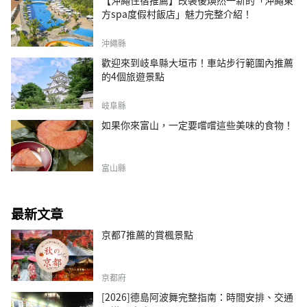
方spa度假村飯店」魅力完整介紹！
沖繩縣
歡迎來到岐阜縣大垣市！車站步行範圍內推薦
的4個旅遊景點
岐阜縣
如果你來富山，一定要嚐嚐這些美味的食物！
富山縣
最新文章
京都7推薦的賞楓景點
京都府
[2026]德島阿波舞完整指南：時間安排、交通