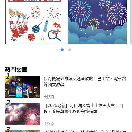
熱門文章
伊丹機場到難波交通全攻略｜巴士站・電車路
線圖文教學
大阪府
【2026最新】河口湖＆富士山煙火大會：日
程、看點與實用攻略完整指南
山梨縣
【沖繩住宿推薦】改裝後煥然一新的「沖繩東