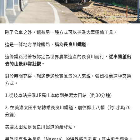
除了公車之外，還有另一種方式可以搭乘大眾運輸工具。
這是一條地方單線鐵路，稱為
長良川鐵道
。
這條鐵路沿著被認定為世界農業遺產的長良川而行，
從車窗望出
去的山景非常壯觀
。
對於時間充裕、想邊走邊欣賞風景的人來說，強烈推薦這種交通
方式。
1.從岐阜站搭乘JR高山本線到美濃太田站（約30分鐘）
2. 在美濃太田車站轉乘長良川鐵道，前往郡上八幡（約1小時20
分鐘）
美濃太田站是長良川鐵道的始發站。
另外還有名為長良（Nagara）的特殊觀光列車，其中包含餐食，