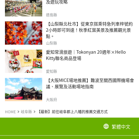
及遊玩攻略
德島縣
【山梨縣北杜市】從東京搭乘特急列車梓號約
2小時即可到達！秋季紅葉美景及推薦觀光景
點。
山梨縣
愛知常滑旅遊｜Tokonyan 20週年×Hello
Kitty聯名商品登場
愛知縣
【大阪MICE場地推薦】難波至關西國際機場會
議、展覽及活動場地指南
大阪府
HOME
岐阜縣
【最新】前往岐阜郡上八幡的推薦交通方式
繁體中文
language