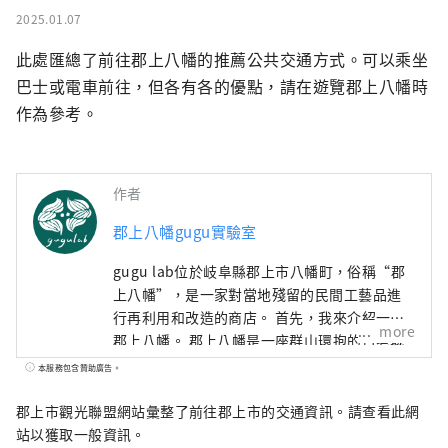
2025.01.07
此處匯總了前往郡上八幡的推薦公共交通方式。可以乘坐
巴士或電車前往，但各有各的優點，請在遊覽郡上八幡時
作為參考。
作者
郡上八幡gugu實驗室
gugu lab位於岐阜縣郡上市八幡町，俗稱“郡
上八幡”，是一家對當地殘留的民間工藝品進
行再利用和改造的商店。 首先，我來介紹一下
more
郡上八幡。 郡上八幡是一座群山環抱的古老城
下町，歷史建築林立的街道景觀也被稱為岐阜
本服務包含贊助廣告。
的小京都。 一條美麗的河流穿過小鎮中心，夏
天的時候這裡擠滿了釣香魚的人們和在河裡玩
郡上市觀光聯盟網站彙整了前往郡上市的交通資訊。請查看此網
耍的孩子們。 此外，被登錄為聯合國教科文組
站以獲取一般資訊。