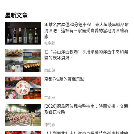
最新文章
距離名古屋僅30分鐘車程！來大垣岐阜縣品嚐
清酒吧！這裡有三家備受喜愛的當地清酒釀酒
廠。
岐阜縣
在“蒜山澤西牧場”享用珍稀的澤西牛肉和濃
鬱的軟冰淇淋。
岡山縣
京都7推薦的賞楓景點
京都府
[2026]德島阿波舞完整指南：時間安排、交通
及遊玩攻略
德島縣
【山梨縣北杜市】從東京搭乘特急列車梓號約