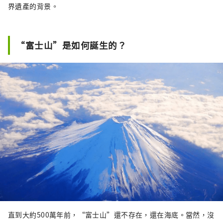
分資產也延伸至靜岡縣地區。 作為熱門觀光地
界遺產的背景。
的富士山麓，一年四季皆擁有不同魅力。春季
可於新倉山淺間公園欣賞富士山、櫻花及忠靈
塔交織而成的絕美景色；夏季可於大石公園享
“富士山”是如何誕生的？
受河口湖香草節；秋季可在河口湖紅葉迴廊欣
賞富士山與楓葉美景；冬季則可在 Fujiten
Snow Resort 一邊欣賞壯麗富士山，一邊享受
滑雪與單板滑雪樂趣。 近年來，在富士山壯闊
自然環境中進行健行、自行車與露營等戶外活
動的人數也逐漸增加。 本公司以富士山北麓河
口湖地區為據點，經營多項設施，包括利用富
士山自然環境打造的主題樂園「Fuji Subaru
Land」、使用富士山天然水釀造並享譽國際的
精釀啤酒「Fujizakura Heights Beer」、取自
富士山麓地下1,000公尺天然溫泉的「Fuji
Chobo no Yu Yurari Onsen」，以及可享受冬
季活動的「Fujiten Snow Resort」。 今後，我
們也將持續從富士山北麓河口湖地區，向世界
傳遞四季變化中的富士山之美。
直到大約500萬年前，“富士山”還不存在，還在海底。當然，沒