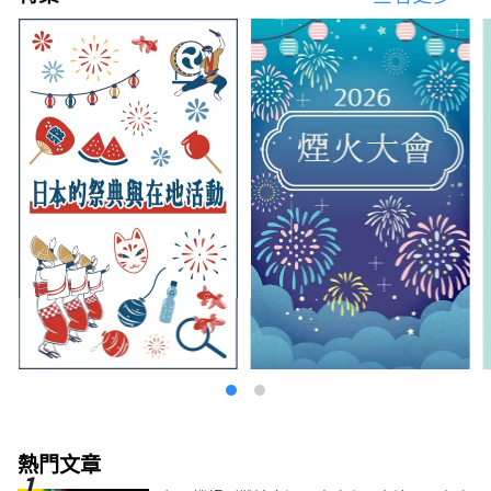
季則可在 Fujiten Snow Resort 一邊欣賞壯麗富
士山，一邊享受滑雪與單板滑雪樂趣。 近年
來，在富士山壯闊自然環境中進行健行、自行車
與露營等戶外活動的人數也逐漸增加。 本公司
以富士山北麓河口湖地區為據點，經營多項設
施，包括利用富士山自然環境打造的主題樂園
「Fuji Subaru Land」、使用富士山天然水釀
造並享譽國際的精釀啤酒「Fujizakura Heights
Beer」、取自富士山麓地下1,000公尺天然溫泉
的「Fuji Chobo no Yu Yurari Onsen」，以及
可享受冬季活動的「Fujiten Snow Resort」。
今後，我們也將持續從富士山北麓河口湖地區，
向世界傳遞四季變化中的富士山之美。
熱門文章