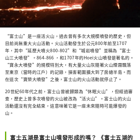
“富士山”是一座活火山，過去曾有多次大規模噴發的歷史，但
目前尚無重大火山活動。火山活動發生於公元800年前至1707
年，其中“延歷大噴火800-802”和“城岩噴發”並稱為“富士
山三大噴發”。864-866 ，和1707年的Hoei火山噴發是著名的。
“寶永大噴發”的規模特別大，有大量火山灰隨著火山煙霧飄落
至東京（當時的江戶）的記錄，損害範圍擴大到了房總半島。而
在這次“寶榮大噴發”之後，富士山的火山活動就停止了。
20世紀60年代之前，富士山曾被歸類為“休眠火山”，但經過審
查，歷史上曾多次噴發的火山被改為“活火山”。富士山的火山
活動還沒有完全結束，這意味著它是一座未來隨時可能爆發的
山。
富士五湖是富士山噴發形成的嗎？ 《富士五湖的