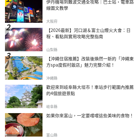
伊丹機場到難波交通全攻略｜巴士站・電車路
線圖文教學
大阪府
【2026最新】河口湖＆富士山煙火大會：日
程、看點與實用攻略完整指南
山梨縣
【沖繩住宿推薦】改裝後煥然一新的「沖繩東
方spa度假村飯店」魅力完整介紹！
沖繩縣
歡迎來到岐阜縣大垣市！車站步行範圍內推薦
的4個旅遊景點
岐阜縣
如果你來富山，一定要嚐嚐這些美味的食物！
富山縣