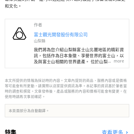
和文化。
時 600 日元、一日（9:00-18:00）3,000 
日元的價格出租，所以如果您有興趣，
請告訴我們。冬季也提供富士天滑雪計
作者
程車和滑雪巴士。詳情請參閱
Fujikanko Travel網站。
富士觀光開發股份有限公司
山梨縣
我們將為您介紹山梨縣富士山北麓地區的精彩資
訊，包括作為日本象徵、享譽世界的富士山，以
more
及與富士山相關的世界遺產。 位於山梨縣富士
山北側的富士五湖地區，是一個自然資源豐富的
區域，由本栖湖、精進湖、西湖、河口湖以及山
中湖五座湖泊所組成。 聯合國教科文組織世界
本文所提供的情報為採訪時的內容。文章內提到的商品、服務內容或是價格
文化遺產「富士山－信仰的對象與藝術的泉
等可能會有所更動，請實際以店家提供資訊為準。本記事的資訊基於筆者當
源」，包含了許多文化資產，例如北口本宮富士
時的調查和撰寫。文章發佈後，產品或服務的內容和價格可能會有變更，在
使用時請再次事前確認。
淺間神社、河口淺間神社、富士御室淺間神社，
以及天然紀念物忍野八海等，部分資產也延伸至
靜岡縣地區。 作為熱門觀光地的富士山麓，一
本頁面部分為自動翻譯。
年四季皆擁有不同魅力。春季可於新倉山淺間公
園欣賞富士山、櫻花及忠靈塔交織而成的絕美景
色；夏季可於大石公園享受河口湖香草節；秋季
特集
查看更多
可在河口湖紅葉迴廊欣賞富士山與楓葉美景；冬