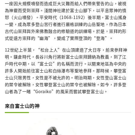
一座因大規模噴發而造成巨大災難而給人們帶來警告的山，被視
為神靈而受到崇拜。淺間神社建於富士山腳下，以平息眾神的憤
怒（火山噴發）。平安時代（1068-1192）後半期，富士山搖身
一變，成為眾多登山苦行者進行嚴格訓練的山岳聖地，作為日本
古代山崇拜與外來佛教融合的修驗道的訓練場。於是，崇拜的形
式從遠方崇拜的“幽海”，變成了實際登頂的“登海”。
12世紀上半葉，“松台上人”在山頂建造了大日寺，前來參拜神
明。鎌倉時代，長谷川角行將新富士山崇拜歸納為教義，到了江
戶時代中期，以“富士公”的名稱而流行。以關東地區為中央的
許多人開始前往富士山和白絲瀑布等聖地參拜。那時候，攀登富
士山只限男性，女性是不被允許的。明治時期，女性登山富士山
的禁令被解除，女性攀登富士山的禁令也被解除。如今，許多登
山者為了一睹“Goraiko”的風采而嘗試攀登富士山。
來自富士山的神