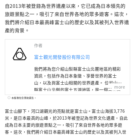
自2013年被登錄為世界遺產以來，它已成為日本領先的
旅遊景點之一，吸引了來自世界各地的眾多遊客。這次，
我們將介紹日本最高峰富士山的歷史以及其被列入世界遺
產的背景。
作者
富士觀光開發股份有限公司
我們將為您介紹山梨縣富士山北麓地區的精彩
資訊，包括作為日本象徵、享譽世界的富士
山，以及與富士山相關的世界遺產。 位於山梨
more
縣富士山北側的富士五湖地區，是一個自然資
源豐富的區域，由本栖湖、精進湖、西湖、河
本服務包含贊助廣告。
口湖以及山中湖五座湖泊所組成。 聯合國教科
文組織世界文化遺產「富士山－信仰的對象與
富士山腳下，河口湖觀光的亮點就是富士山。富士山海拔3,776
藝術的泉源」，包含了許多文化資產，例如北
米，是日本最高的山峰，於2013年被登記為世界文化遺產，自此
口本宮富士淺間神社、河口淺間神社、富士御
成為日本主要的旅遊景點之一，吸引了來自世界各地的眾多遊
室淺間神社，以及天然紀念物忍野八海等，部
客。這次，我們將介紹日本最高峰富士山的歷史以及其被列入世