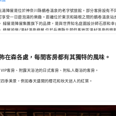
元湯陣屋是位於神奈川縣鶴卷溫泉的老字號旅館。部分客房設有不
可享受一日遊泡湯的樂趣。距離位於東京和箱根之間的鶴卷溫泉站步行
幸合作打造的旅館兼
。 綠屋設施/湯村溫泉綠屋 位於兵庫縣北部但馬地區湯村溫泉的旅
，由世界著名園林設計師石原和幸設計。設有私人花園的露天浴池
房、會議室、兒童房。空間內綠意盎然，到處都是植物和花。 202
MIKI HOUSE SOUKEN「Welcome Baby Inn」。即使帶著
散佈在森各處，每間客房都有其獨特的風味。
放心地放鬆。 官方網站：https:
//www.midoriya-ryokan.jp/yumura/
於2023年8月在長野縣上田市別處溫泉盛大開幕。由世界
園林設計師石原和幸之監修。再現了石原先生在英國切爾西花展上
VIP客房、附露天浴池的日式客房、附私人衛浴的客房。
以享受3個包租浴池，它們是室內浴池和露天浴池的組合，在這裡
賞四季美景，例如春天盛開的櫻花和秋天迷人的紅葉。
風景。提供時令懷石料理晚餐。在綠樹環繞的空間中享受極致的放
與家人和朋友一起遊覽，也適合獨自旅客。 官方網站：https:
//www.m
”
an.jp/bessho/
長野縣上田市別處溫泉225 在陣屋集團， 我們正在進行多種業務，為
各地旅館的管理改革和地區振興做出貢獻。 ■陣屋連結業務 飯店
開發、銷售和支持
https://www.jinya-connect.com/
■Satoyama
全面的IT 解決方案，以實現團結該地區的酒店業。
https://satoya