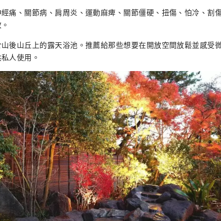
神經痛、關節病、肩周炎、運動麻痺、關節僵硬、扭傷、怕冷、割
效。
於山後山丘上的露天浴池。推薦給那些想要在開放空間放鬆並感受
供私人使用。