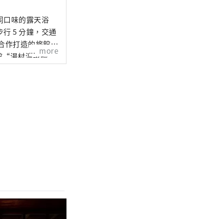
同口味的露天浴
 5 分鐘，交通
more
館“湯村溫泉綠
、充滿木質溫暖感
3年7月，我們將被
嬰兒和兒童，您也可以
兵庫縣美方郡新
獲得金牌的花園。
您可以欣賞四季的
鬆時光。不僅適合
idoriya-
、旅館雲端應用程
 Connect 業務
ma.jinya-