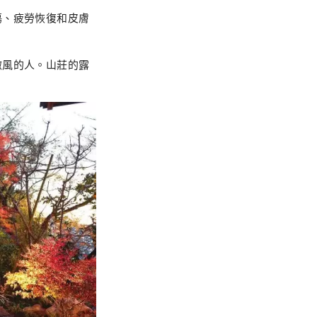
傷、疲勞恢復和皮膚
微風的人。山莊的露