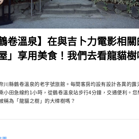
鶴卷溫泉】在與吉卜力電影相關
屋」享用美食！我們去看龍貓樹
奈川縣鶴卷溫泉的老字號旅館。每間客房均設有設計各異的露
乘小田急線約1小時，從鶴卷溫泉站步行4分鐘，交通便利。您
被稱為「龍貓之樹」的大樟樹嗎？
集團