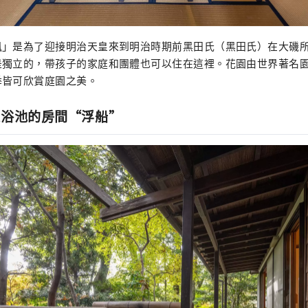
風」是為了迎接明治天皇來到明治時期前黑田氏（黑田氏）在大磯
是獨立的，帶孩子的家庭和團體也可以住在這裡。花園由世界著名
季皆可欣賞庭園之美。
天浴池的房間“浮船”