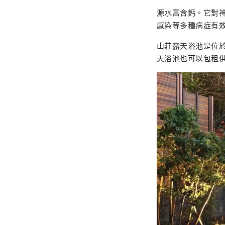
源水富含鈣。它對
感染等多種病症有
山莊露天浴池是位
天浴池也可以包租