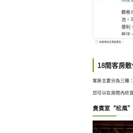
鶴卷
池，
便利。 緑屋是陣屋集團旗下的品牌，是與世界知名庭園設計師石原和
飯店
屋”
本服務包含贊助廣告。
的客
認證為
18間客房
溫泉町湯1326 ・別所溫泉綠屋將
知名
客房主要分為三種：
您可
您可以在房間內欣
花園
貴賓室“松風
ryok
日本
式的
提供