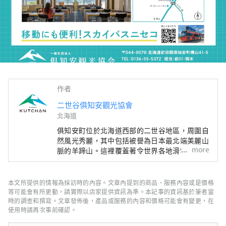
作者
二世谷俱知安觀光協會
北海道
俱知安町位於北海道西部的二世谷地區，周圍自
然風光秀麗，其中包括被譽為日本最北端美麗山
more
脈的羊蹄山。這裡覆蓋著令世界各地滑雪愛好者
夢寐以求的細膩粉雪，堪稱魅力十足的度假勝
地，堪稱「東洋聖莫里茲」。 本帳號將為您介
紹新雪谷俱知安的熱門餐廳、美麗的自然風光、
本文所提供的情報為採訪時的內容。文章內提到的商品、服務內容或是價格
豪華飯店，以及實用的旅遊資訊。
等可能會有所更動，請實際以店家提供資訊為準。本記事的資訊基於筆者當
時的調查和撰寫。文章發佈後，產品或服務的內容和價格可能會有變更，在
使用時請再次事前確認。