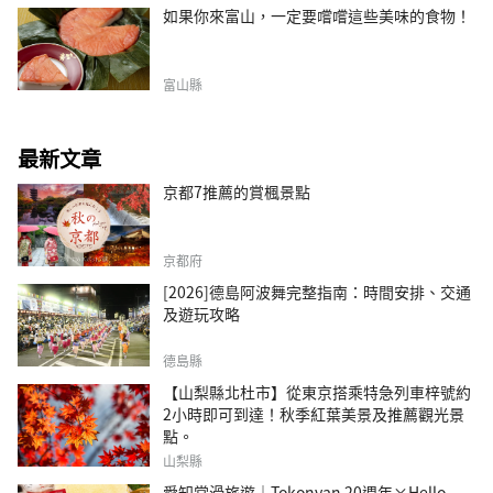
如果你來富山，一定要嚐嚐這些美味的食物！
富山縣
最新文章
京都7推薦的賞楓景點
京都府
[2026]德島阿波舞完整指南：時間安排、交通
及遊玩攻略
德島縣
【山梨縣北杜市】從東京搭乘特急列車梓號約
2小時即可到達！秋季紅葉美景及推薦觀光景
點。
山梨縣
愛知常滑旅遊｜Tokonyan 20週年×Hello