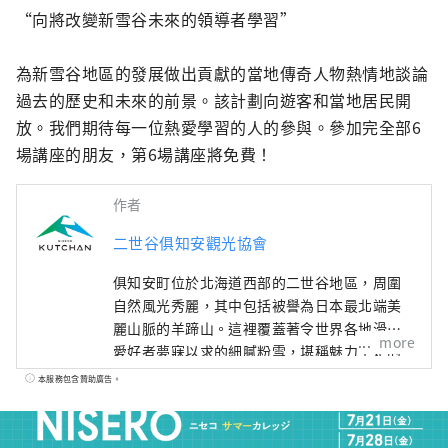
“向將改變新雪谷未來的領導者學習”

為新雪谷地區的發展做出貢獻的當地傳奇人物熱情地談論
過去的歷史和未來的前景。該計劃向遊客和當地居民開
放。我們期待每一位熱愛學習的人的參與。參加完全部6
場講座的朋友，第6場講座將免費！
作者
二世谷俱知安觀光協會
俱知安町位於北海道西部的二世谷地區，周圍
自然風光秀麗，其中包括被譽為日本最北端美
麗山脈的羊蹄山。這裡覆蓋著令世界各地滑雪
more
愛好者夢寐以求的細膩粉雪，堪稱魅力十足的
度假勝地，堪稱「東洋聖莫里茲」。 本帳號將
本服務包含贊助廣告。
為您介紹新雪谷俱知安的熱門餐廳、美麗的自
然風光、豪華飯店，以及實用的旅遊資訊。