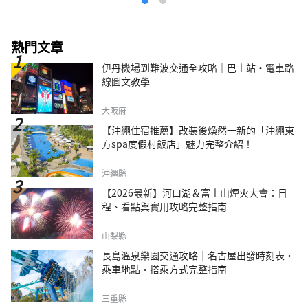
熱門文章
伊丹機場到難波交通全攻略｜巴士站・電車路
線圖文教學
大阪府
【沖繩住宿推薦】改裝後煥然一新的「沖繩東
方spa度假村飯店」魅力完整介紹！
沖繩縣
【2026最新】河口湖＆富士山煙火大會：日
程、看點與實用攻略完整指南
山梨縣
長島溫泉樂園交通攻略｜名古屋出發時刻表・
乘車地點・搭乘方式完整指南
三重縣