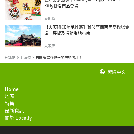
Kitty聯名商品登場
愛知縣
【大阪MICE場地推薦】難波至關西國際機場會
議、展覽及活動場地指南
大阪府
HOME
北海道
有關新雪谷夏季學院的信息！
繁體中文
language
Home
地區
特集
最新資訊
關於 Locally