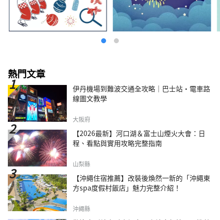
熱門文章
伊丹機場到難波交通全攻略｜巴士站・電車路
線圖文教學
大阪府
【2026最新】河口湖＆富士山煙火大會：日
程、看點與實用攻略完整指南
山梨縣
【沖繩住宿推薦】改裝後煥然一新的「沖繩東
方spa度假村飯店」魅力完整介紹！
沖繩縣