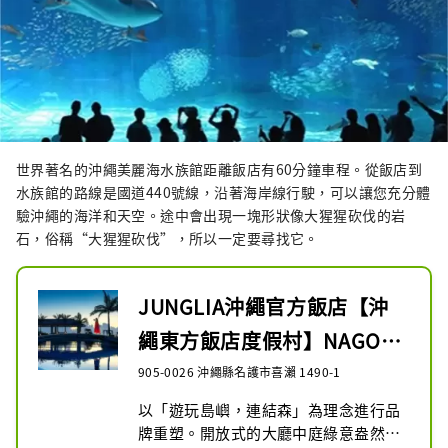
世界著名的沖繩美麗海水族館距離飯店有60分鐘車程。從飯店到
水族館的路線是國道440號線，沿著海岸線行駛，可以讓您充分體
驗沖繩的海洋和天空。途中會出現一塊形狀像大猩猩砍伐的岩
石，俗稱“大猩猩砍伐”，所以一定要尋找它。
JUNGLIA沖繩官方飯店【沖
繩東方飯店度假村】NAGO度
假飯店
905-0026 沖繩縣名護市喜瀨 1490-1
以「遊玩島嶼，連結森」為理念進行品
牌重塑。開放式的大廳中庭綠意盎然，