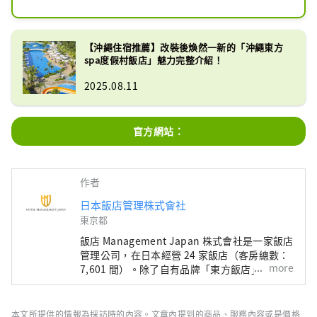
令人聯想到山原的森。寬敞的客房面積
超過44平方米，面向大海的山丘上170
米長的游泳池規模宏大。沖繩東方飯店
【沖繩住宿推薦】改裝後煥然一新的「沖繩東方
度假村及水療中心是沖繩Junglia的飯
spa度假村飯店」魅力完整介紹！
店，位於沖繩縣名護市。
2025.08.11
官方網站：
作者
日本飯店管理株式會社
東京都
飯店 Management Japan 株式會社是一家飯店
管理公司，在日本經營 24 家飯店（客房總數：
more
7,601 間）。除了自有品牌「東方飯店」和「東
方快車飯店」外，該公司還管理和經營各種飯
店，包括「希爾頓」、「喜來登」和「日航飯
店」。
本文所提供的情報為採訪時的內容。文章內提到的商品、服務內容或是價格