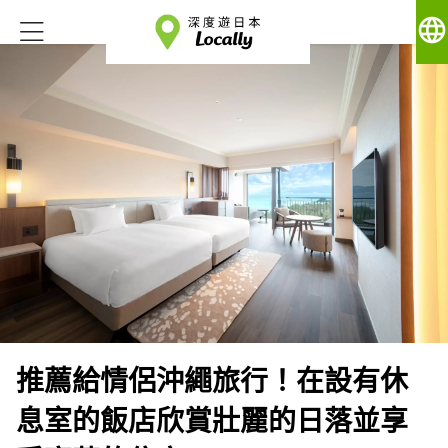
language
推薦給情侶沖繩旅行！在設有休
息室的飯店欣賞壯麗的日落並享