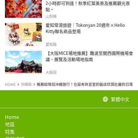
2小時即可到達！秋季紅葉美景及推薦觀光景
點。
山梨縣
愛知常滑旅遊｜Tokonyan 20週年×Hello
Kitty聯名商品登場
愛知縣
【大阪MICE場地推薦】難波至關西國際機場會
議、展覽及活動場地指南
大阪府
HOME
沖繩縣
推薦給情侶沖繩旅行！在設有休息室的飯店欣賞壯麗的日落並
繁體中文
language
Home
地區
特集