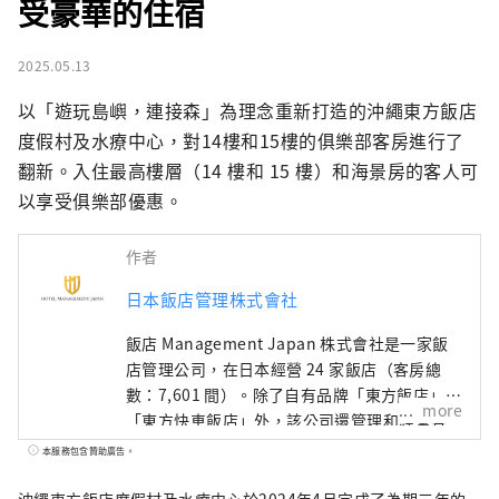
受豪華的住宿
2025.05.13
以「遊玩島嶼，連接森」為理念重新打造的沖繩東方飯店
度假村及水療中心，對14樓和15樓的俱樂部客房進行了
翻新。入住最高樓層（14 樓和 15 樓）和海景房的客人可
以享受俱樂部優惠。
作者
日本飯店管理株式會社
飯店 Management Japan 株式會社是一家飯
店管理公司，在日本經營 24 家飯店（客房總
數：7,601 間）。除了自有品牌「東方飯店」和
more
「東方快車飯店」外，該公司還管理和經營各
種飯店，包括「希爾頓」、「喜來登」和「日
本服務包含贊助廣告。
航飯店」。