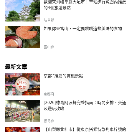
歡迎來到岐阜縣大垣市！車站步行範圍內推薦
的4個旅遊景點
岐阜縣
如果你來富山，一定要嚐嚐這些美味的食物！
富山縣
最新文章
京都7推薦的賞楓景點
京都府
[2026]德島阿波舞完整指南：時間安排、交通
及遊玩攻略
德島縣
【山梨縣北杜市】從東京搭乘特急列車梓號約