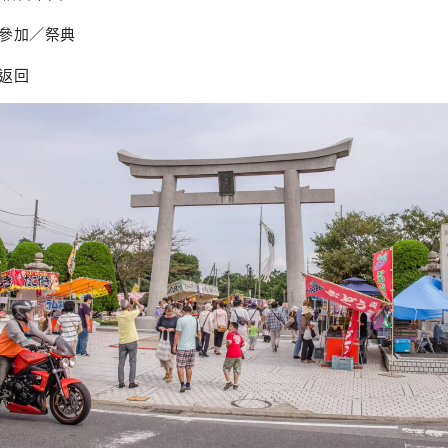
山車參加／祭典
轎返回