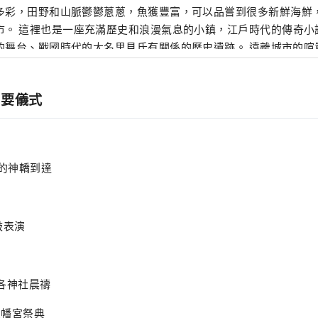
多彩，田野和山脈鬱鬱蔥蔥，魚獲豐富，可以品嘗到很多新鮮海鮮
，江戶時代的傳奇小說「南總里見八犬
台、戰國時代的大名里見氏有關係的歷史遺跡。 遠離城市的喧囂，在位於千葉縣
、距東京僅100公里的館山度過一段悠閒自在的時光。
主要儀式
神社的神轎到達
太鼓表演
開始各神社晨禱
/八幡宮祭典