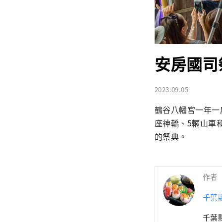
安房國司
2023.09.05
鶴谷八幡宮一年一
座神轎、5輛山車和
的祭典。
作者
千葉
千葉