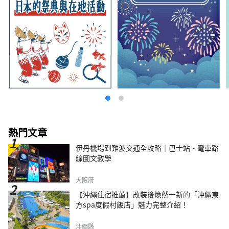
熱門文章
伊丹機場到難波交通全攻略｜巴士站・電車路
線圖文教學
大阪府
【沖繩住宿推薦】改裝後煥然一新的「沖繩東
方spa度假村飯店」魅力完整介紹！
沖繩縣