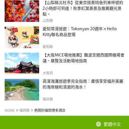
【山梨縣北杜市】從東京搭乘特急列車梓號約
2小時即可到達！秋季紅葉美景及推薦觀光景
點。
山梨縣
愛知常滑旅遊｜Tokonyan 20週年×Hello
Kitty聯名商品登場
愛知縣
【大阪MICE場地推薦】難波至關西國際機場會
議、展覽及活動場地指南
大阪府
高濱海灘旅遊季完全指南：盡情享受福井美麗
的海岸線和清澈的海水！
福井縣
HOME
福岡縣
熱鬧的福岡博多酒店
繁體中文
language