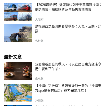
【2026最新版】近鐵特快列車車票購買指南：
網路購票、櫃檯購票及自動售票機購票
大阪府
島根縣西之島町的春夏秋冬：天氣、活動、穿
搭
島根縣
最新文章
想要體驗廣島的秋天，可以在廣島東方飯店享
用午餐和下午茶。
廣島縣
【沖繩住宿推薦】改裝後煥然一新的「沖繩東
方spa度假村飯店」魅力完整介紹！
沖繩縣