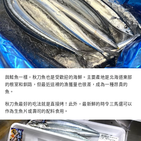
與鮭魚一樣，秋刀魚也是受歡迎的海鮮。主要產地是北海道東部
的根室和釧路，但最近這裡的漁獲量也很差，成為一種昂貴的
魚。
秋刀魚最好的吃法就是直接烤！此外，最新鮮的時令三馬還可以
作為生魚片或壽司的配料食用。