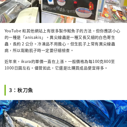
YouTube 和其他網站上有很多製作鮭魚子的方法，但你應該小心
的一種是「anisakis」。異尖線蟲是一種又長又細的白色寄生
蟲，長約 2 公分。冷凍品不用擔心，但生肌子上常有異尖線蟲
病，所以鬆動肌子時一定要仔細檢查。
近年來，ikura的單價一直在上漲。一般價格為每100克800至
1000日圓左右。儘管如此，它還是比購買成品便宜得多。
3：秋刀魚