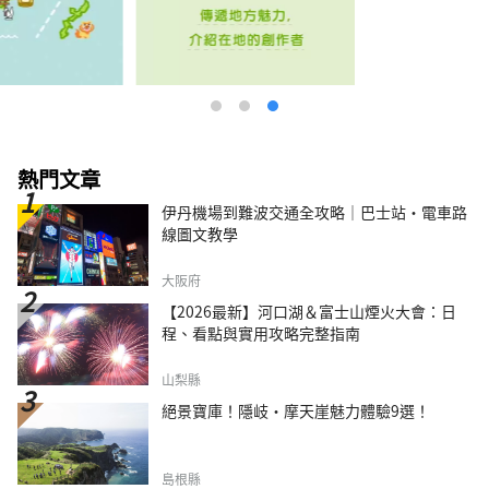
熱門文章
伊丹機場到難波交通全攻略｜巴士站・電車路
線圖文教學
大阪府
【2026最新】河口湖＆富士山煙火大會：日
程、看點與實用攻略完整指南
山梨縣
絕景寶庫！隱岐・摩天崖魅力體驗9選！
島根縣