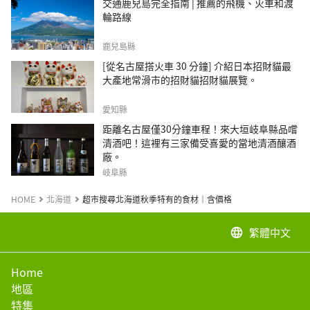
交通鹿兒島完全指南 | 推薦的飛機、火車和渡
輪路線
鹿兒島縣
[從名古屋搭火車 30 分鐘] 介紹日本招財貓最
大產地常滑市的招財貓招財貓展覽。
愛知縣
距離名古屋僅30分鐘車程！來大垣岐阜縣品嚐
清酒吧！這裡有三家備受喜愛的當地清酒釀酒
廠。
岐阜縣
HOME
北海道
超市搜尋北海道秋季特有的食材｜含價格
繁體中文
language
Home
地區
特集