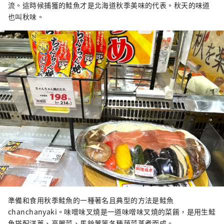
流。這時候捕獲的鮭魚才是北海道秋季美味的代表。秋天的味道
也叫秋味。
準備和食用秋季鮭魚的一種著名且典型的方法是鮭魚
chanchanyaki。味噌味叉燒是一道味噌味叉燒的菜餚，是用生鮭
魚搭配洋蔥、高麗菜、馬鈴薯等各種蔬菜蒸煮而成。