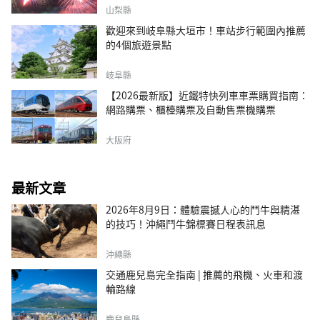
山梨縣
歡迎來到岐阜縣大垣市！車站步行範圍內推薦
的4個旅遊景點
岐阜縣
【2026最新版】近鐵特快列車車票購買指南：
網路購票、櫃檯購票及自動售票機購票
大阪府
最新文章
2026年8月9日：體驗震撼人心的鬥牛與精湛
的技巧！沖繩鬥牛錦標賽日程表訊息
沖繩縣
交通鹿兒島完全指南 | 推薦的飛機、火車和渡
輪路線
鹿兒島縣