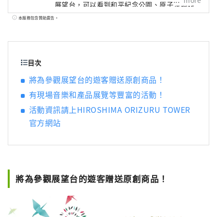
more
展望台，可以看到和平紀念公園、原子彈爆炸
圓頂屋，天氣好的時候甚至可以看到宮島的彌
本服務包含贊助廣告。
山。在12樓的折鶴廣場，可以嘗試用特殊的摺
紙折出一隻鶴，放入約50m高的玻璃折鶴牆
中。此外，一樓還設有販售當地喜愛的產品的
物產店和可品嚐廣島食材的咖啡廳。
目次
將為參觀展望台的遊客贈送原創商品！
有現場音樂和產品展覽等豐富的活動！
活動資訊請上HIROSHIMA ORIZURU TOWER
官方網站
將為參觀展望台的遊客贈送原創商品！