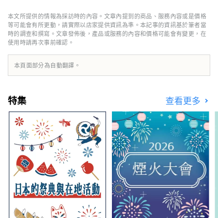
屋，天氣好的時候甚至可以看到宮島的彌山。在
12樓的折鶴廣場，可以嘗試用特殊的摺紙折出
本文所提供的情報為採訪時的內容。文章內提到的商品、服務內容或是價格
一隻鶴，放入約50m高的玻璃折鶴牆中。此
等可能會有所更動，請實際以店家提供資訊為準。本記事的資訊基於筆者當
外，一樓還設有販售當地喜愛的產品的物產店和
時的調查和撰寫。文章發佈後，產品或服務的內容和價格可能會有變更，在
使用時請再次事前確認。
可品嚐廣島食材的咖啡廳。
本頁面部分為自動翻譯。
特集
查看更多