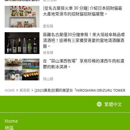
[從名古屋搭火車 30 分鐘] 介紹日本招財貓最
大產地常滑市的招財貓招財貓展覽。
愛知縣
距離名古屋僅30分鐘車程！來大垣岐阜縣品嚐
清酒吧！這裡有三家備受喜愛的當地清酒釀酒
廠。
岐阜縣
在“蒜山澤西牧場”享用珍稀的澤西牛肉和濃
鬱的軟冰淇淋。
岡山縣
HOME
廣島縣
[2023廣島]壯觀的展望台「HIROSHIMA ORIZURU 
繁體中文
language
Home
地區