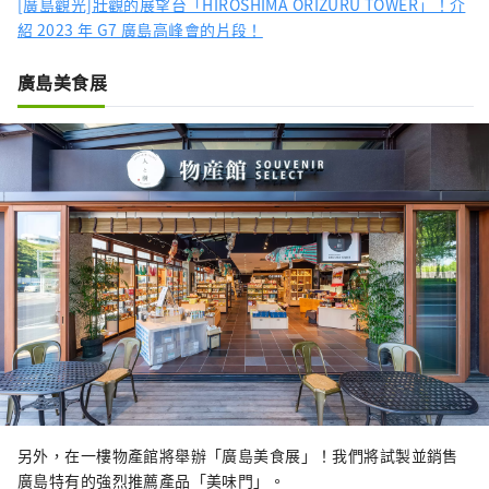
[廣島觀光]壯觀的展望台「HIROSHIMA ORIZURU TOWER」！介
紹 2023 年 G7 廣島高峰會的片段！
廣島美食展
另外，在一樓物產館將舉辦「廣島美食展」！我們將試製並銷售
廣島特有的強烈推薦產品「美味門」。