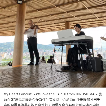
My Heart Concert ～We love the EARTH from HIROSHIMA～ 先
前在G7廣島高峰會合作夥伴計畫文章中介紹過的沖田隆和沖田千
春的現場表演將在觀景台進行。她還在合作夥伴計劃中演奏中提