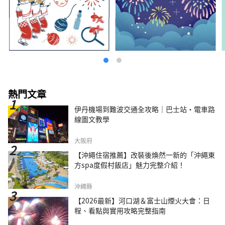
熱門文章
伊丹機場到難波交通全攻略｜巴士站・電車路
線圖文教學
大阪府
【沖繩住宿推薦】改裝後煥然一新的「沖繩東
方spa度假村飯店」魅力完整介紹！
沖繩縣
【2026最新】河口湖＆富士山煙火大會：日
程、看點與實用攻略完整指南