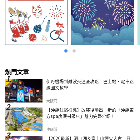
熱門文章
伊丹機場到難波交通全攻略｜巴士站・電車路
線圖文教學
大阪府
【沖繩住宿推薦】改裝後煥然一新的「沖繩東
方spa度假村飯店」魅力完整介紹！
沖繩縣
【2026最新】河口湖＆富士山煙火大會：日