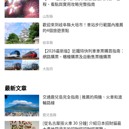
程、看點與實用攻略完整指南
山梨縣
歡迎來到岐阜縣大垣市！車站步行範圍內推薦
的4個旅遊景點
岐阜縣
【2026最新版】近鐵特快列車車票購買指南：
網路購票、櫃檯購票及自動售票機購票
大阪府
最新文章
交通鹿兒島完全指南 | 推薦的飛機、火車和渡
輪路線
鹿兒島縣
[從名古屋搭火車 30 分鐘] 介紹日本招財貓最
大產地常滑市的招財貓招財貓展覽。