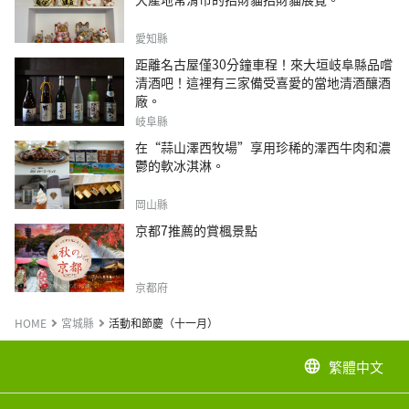
愛知縣
距離名古屋僅30分鐘車程！來大垣岐阜縣品嚐
清酒吧！這裡有三家備受喜愛的當地清酒釀酒
廠。
岐阜縣
在“蒜山澤西牧場”享用珍稀的澤西牛肉和濃
鬱的軟冰淇淋。
岡山縣
京都7推薦的賞楓景點
京都府
HOME
宮城縣
活動和節慶（十一月）
繁體中文
language