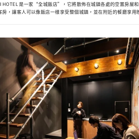
KAI HOTEL 是一家“全城飯店”，它將散佈在城鎮各處的空置房屋
客房，讓客人可以像飯店一樣享受整個城鎮，並在附近的餐廳享用