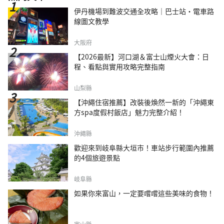
伊丹機場到難波交通全攻略｜巴士站・電車路
線圖文教學
大阪府
【2026最新】河口湖＆富士山煙火大會：日
程、看點與實用攻略完整指南
山梨縣
【沖繩住宿推薦】改裝後煥然一新的「沖繩東
方spa度假村飯店」魅力完整介紹！
沖繩縣
歡迎來到岐阜縣大垣市！車站步行範圍內推薦
的4個旅遊景點
岐阜縣
如果你來富山，一定要嚐嚐這些美味的食物！