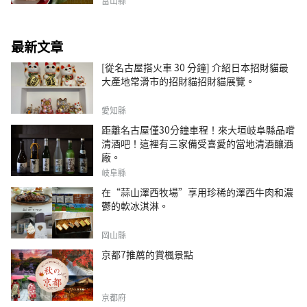
富山縣
最新文章
[從名古屋搭火車 30 分鐘] 介紹日本招財貓最
大產地常滑市的招財貓招財貓展覽。
愛知縣
距離名古屋僅30分鐘車程！來大垣岐阜縣品嚐
清酒吧！這裡有三家備受喜愛的當地清酒釀酒
廠。
岐阜縣
在“蒜山澤西牧場”享用珍稀的澤西牛肉和濃
鬱的軟冰淇淋。
岡山縣
京都7推薦的賞楓景點
京都府