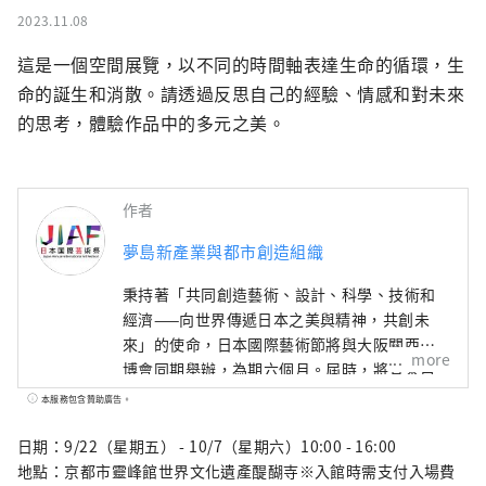
2023.11.08
這是一個空間展覽，以不同的時間軸表達生命的循環，生
命的誕生和消散。請透過反思自己的經驗、情感和對未來
的思考，體驗作品中的多元之美。
作者
夢島新產業與都市創造組織
秉持著「共同創造藝術、設計、科學、技術和
經濟——向世界傳遞日本之美與精神，共創未
來」的使命，日本國際藝術節將與大阪關西世
more
博會同期舉辦，為期六個月。屆時，將有來自
158個國家和地區以及7個國際組織的代表參
本服務包含贊助廣告。
與，透過世博會場館、京都、大阪、關西以及
日本各地的網路平台，共同建構文化藝術、經
日期：9/22（星期五） - 10/7（星期六）10:00 - 16:00
濟社會之間的良性循環，並致力於創造一個充
地點：京都市靈峰館世界文化遺產醍醐寺※入館時需支付入場費