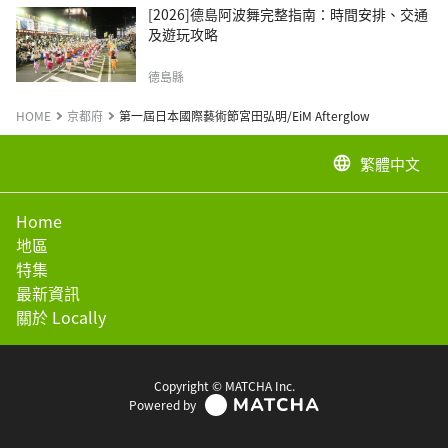
[2026]德島阿波舞完整指南：時間安排、交通
及遊玩攻略
德島縣
HOME
京都府
第一屆日本國際藝術節宮田弘明/EiM Afterglow
繁體中文
language
Home
地區
特集
最新資訊
關於 Locally
Copyright © MATCHA Inc.
Powered by