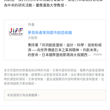
為中央的研究活動。慶應義塾大學教授。
作者
夢島新產業與都市創造組織
大阪府
秉持著「共同創造藝術、設計、科學、技術和經
濟——向世界傳遞日本之美與精神，共創未來」
more
的使命，日本國際藝術節將與大阪關西世博會同
期舉辦，為期六個月。屆時，將有來自158個國
家和地區以及7個國際組織的代表參與，透過世
博會場館、京都、大阪、關西以及日本各地的網
本文所提供的情報為採訪時的內容。文章內提到的商品、服務內容或是價格
路平台，共同建構文化藝術、經濟社會之間的良
等可能會有所更動，請實際以店家提供資訊為準。本記事的資訊基於筆者當
性循環，並致力於創造一個充滿光彩的美好未
時的調查和撰寫。文章發佈後，產品或服務的內容和價格可能會有變更，在
使用時請再次事前確認。
來。我們希望世博會能成為與世界各國在多元文
化藝術、科學技術和經濟領域拓展合作共創的契
機。
本頁面部分為自動翻譯。
************************************** 夢
島新產業都市創造機構（株式會社）/秘書處：
健康都市設計研究所