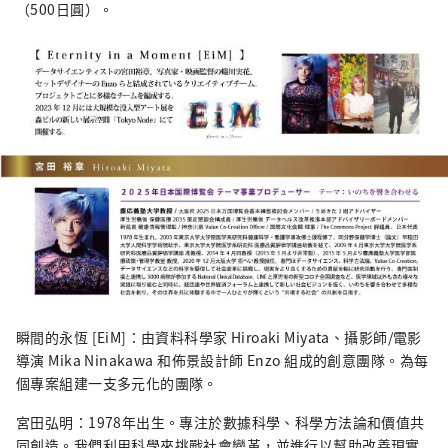
滿光彩的美好未來。我們希望世博會能成為與
（500日圓）。
世界各國在多元文化藝術、科學技術和經濟領
域拓展合作共創的契機。
************************************** 夢
島新產業都市創造機構（株式會社）/秘書處：
健康都市設計研究所
https://yumeshimakikou.org/ 每日新聞大
廈，大阪市北區梅田3-4-5，郵編：530-0001
信箱：info@yumeshimakikou.com 電話：
06-6136-8803
***************************************
瞬間的永恆 [EiM]：由資料科學家 Hiroaki Miyata、攝影師/電影
導演 Mika Ninakawa 和佈景設計師 Enzo 組成的創意團隊。為每
個專案組建一支多元化的團隊。
宮田弘明：1978年出生。專注於數據科學、科學方法論和價值共
同創造。我們利用科學來挑戰社會變革，並進行以幫助改善現實