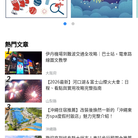
熱門文章
伊丹機場到難波交通全攻略｜巴士站・電車路
線圖文教學
大阪府
【2026最新】河口湖＆富士山煙火大會：日
程、看點與實用攻略完整指南
山梨縣
【沖繩住宿推薦】改裝後煥然一新的「沖繩東
方spa度假村飯店」魅力完整介紹！
沖繩縣
歡迎來到岐阜縣大垣市！車站步行範圍內推薦