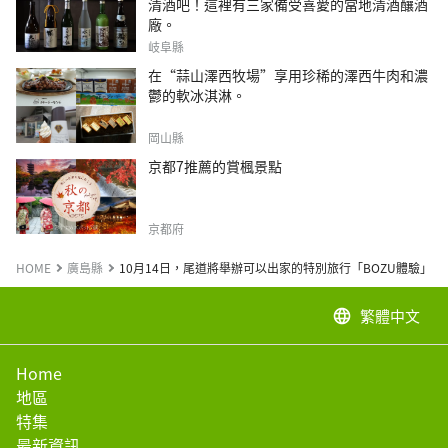
清酒吧！這裡有三家備受喜愛的當地清酒釀酒
廠。
岐阜縣
在“蒜山澤西牧場”享用珍稀的澤西牛肉和濃
鬱的軟冰淇淋。
岡山縣
京都7推薦的賞楓景點
京都府
HOME
廣島縣
10月14日，尾道將舉辦可以出家的特別旅行「BOZU體驗」。
繁體中文
language
Home
地區
特集
最新資訊