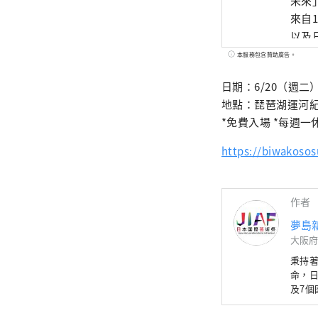
未來
來自
以及
一個
本服務包含贊助廣告。
和經濟領
日期：6/20（週二）
都市
地點：琵琶湖運河紀
https://yu
*免費入場 *每週
信箱：inf
*****
https://biwakosos
作者
夢島
大阪府
秉持
命，日
及7
文化
與世