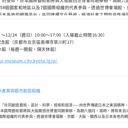
」的使命，日本國際藝術節將與大阪關西世博會同期舉辦，為期六
158個國家和地區以及7個國際組織的代表參與，透過世博會場館
日本各地的網路平台，共同建構文化藝術、經濟社會之間的良性循
充滿光彩的美好未來。我們希望世博會能成為與世界各國在多元文
域拓展合作共創的契機。 ************************************** 夢
～12/24（週日）10:00～17:00（入場截止時間16:30）
創造機構（株式會社）/秘書處：健康都市設計研究所
念館（京都市左京區南禪寺草川町17）
meshimakikou.org/ 每日新聞大廈，大阪市北區梅田3-4-5，郵編：530-0001
一休館（每週一開館，隔天休館）
o@yumeshimakikou.com 電話：06-6136-8803
**********************************
ui-museum.city.kyoto.lg.jp/
新產業與都市創造組織
著「共同創造藝術、設計、科學、技術和經濟——向世界傳遞日本之美與精神
本國際藝術節將與大阪關西世博會同期舉辦，為期六個月。屆時，將有來自1
個國際組織的代表參與，透過世博會場館、京都、大阪、關西以及日本各地的
藝術、經濟社會之間的良性循環，並致力於創造一個充滿光彩的美好未來。我
界各國在多元文化藝術、科學技術和經濟領域拓展合作共創的契機。