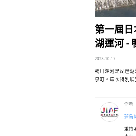
第一屆日
湖運河 -
2023.10.17
鴨川運河是琵琶湖
泉町。這次特別展
作者
夢島
秉持