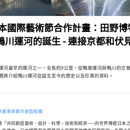
本國際藝術節合作計畫：田野博
 鴨川運河的誕生 - 連接京都和伏見
運河最早的運河之一，全長約9公里，從鴨東運河與鴨川的交
覽將介紹鴨川運河從誕生至今的歷史以及珍貴的資料。
新產業與都市創造組織
著「共同創造藝術、設計、科學、技術和經濟——向世界傳遞日本