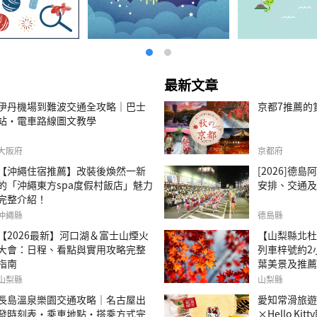
最新文章
伊丹機場到難波交通全攻略｜巴士
京都7推薦的
站・電車路線圖文教學
大阪府
京都府
【沖繩住宿推薦】改裝後煥然一新
[2026]德
的「沖繩東方spa度假村飯店」魅力
安排、交通及
完整介紹！
沖繩縣
德島縣
【2026最新】河口湖＆富士山煙火
【山梨縣北杜
大會：日程、看點與實用攻略完整
列車梓號約2
指南
葉美景及推薦
山梨縣
山梨縣
長島溫泉樂園交通攻略｜名古屋出
愛知常滑旅遊｜T
發時刻表・乘車地點・搭乘方式完
×Hello Ki