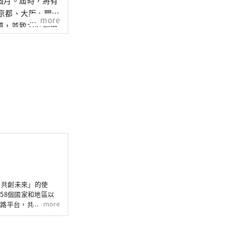
個月。屆時，將有
、京都、大阪、關西
more
環，並致力於創造
化藝術、科學技術
島新產業
，共創未來」的使
58個國家和地區以
more
網路平台，共同建構
們希望世博會能成為