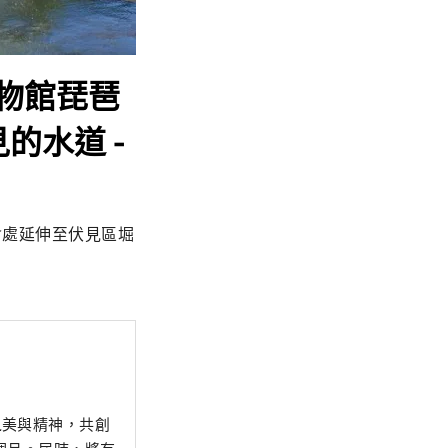
物館琵琶
的水道 -
會處延伸至伏見區堀
之美與精神，共創