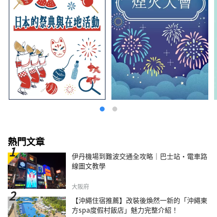
① 16歲以上居住或造訪日本的外國人（外國人3
人以上時，陪同的日本人也可免費） ② 能在官方
Instagram上宣傳並在自己的SNS上發布體驗影
片的人 ③ 能夠配合簡單的網路調查的人 ◆申請
截止日期 直到每個試用計畫前 3 天 *如果申請者
較多，將抽籤。 請儘早申請。 ◆申請方法 請在
下面申請。
https://forms.gle/Xtq7uvwZYkDRhHYz9 ◆聯
絡方式 虛幻的杉田梅林：充滿活力的復原「梅街
杉田」執行委員會秘書處 電子郵件：
sugita.umematsuri@gmail.com ◆相關網址 官
方Instagram：
https://www.instagram.com/sugita.plum.gro
ves/ 官方網站（英文）：
https://shunsaika.yokohama/en/
熱門文章
伊丹機場到難波交通全攻略｜巴士站・電車路
線圖文教學
大阪府
【沖繩住宿推薦】改裝後煥然一新的「沖繩東
方spa度假村飯店」魅力完整介紹！