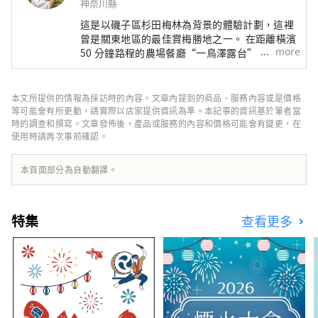
神奈川縣
這是以磯子區杉田梅林為背景的體驗計劃，這裡
曾是關東地區的最佳賞梅勝地之一。 在距離橫濱
more
50 分鐘路程的農場餐廳“一鳥澤露台”，您可以
體驗製作味噌的日本飲食文化、名廚烹製的素食
菜餚以及使用日本食材的藥膳中華料理。吃飯團
和天婦羅”。 在橫濱傳統文化體驗中，您將在留
本文所提供的情報為採訪時的內容。文章內提到的商品、服務內容或是價格
有杉田梅的妙法寺打坐念經，並在場地上享受茶
等可能會有所更動，請實際以店家提供資訊為準。本記事的資訊基於筆者當
道和露天茶道，然後欣賞橫濱藝伎的歌舞，並享
時的調查和撰寫。文章發佈後，產品或服務的內容和價格可能會有變更，在
使用時請再次事前確認。
用使用日本木料製成的懷石料理。杉田李子。 這
次，我們專門為以下居住在日本的外國人尋找每
門課程3對，以便在橫濱舉辦體驗監視器，因此請
本頁面部分為自動翻譯。
使用Google表格進行申請。 申請僅限於居住在日
本並確定參加的外國人。 中獎後請勿取消。 ◆免
費監測方案 1. 與杉田李子一起生活 使用杉田李子
特集
查看更多
的烹飪體驗 【1月11日（星期四）】素食x杉田梅
【3對】 [1月13日星期六]藥膳中餐x杉田梅[3對]
[1月14日（星期四）]味噌製作體驗[3對] [2月6日
（星期二）]橫濱一澤的冬季蔬菜收穫體驗和天婦
羅和飯糰午餐[3對] 2. 橫濱傳統文化體驗 [1月27
日星期六]橫濱磯體驗日本傳統文化[3對] ◆招募
人數 每門課程3對（英文導遊陪同） ◆申請條件