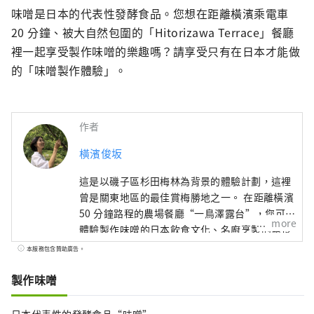
味噌是日本的代表性發酵食品。您想在距離橫濱乘電車 
20 分鐘、被大自然包圍的「Hitorizawa Terrace」餐廳
裡一起享受製作味噌的樂趣嗎？請享受只有在日本才能做
的「味噌製作體驗」。
作者
橫濱俊坂
這是以磯子區杉田梅林為背景的體驗計劃，這裡
曾是關東地區的最佳賞梅勝地之一。 在距離橫濱
50 分鐘路程的農場餐廳“一鳥澤露台”，您可以
more
體驗製作味噌的日本飲食文化、名廚烹製的素食
菜餚以及使用日本食材的藥膳中華料理。吃飯團
本服務包含贊助廣告。
和天婦羅”。 在橫濱傳統文化體驗中，您將在留
有杉田梅的妙法寺打坐念經，並在場地上享受茶
製作味噌
道和露天茶道，然後欣賞橫濱藝伎的歌舞，並享
用使用日本木料製成的懷石料理。杉田李子。 這