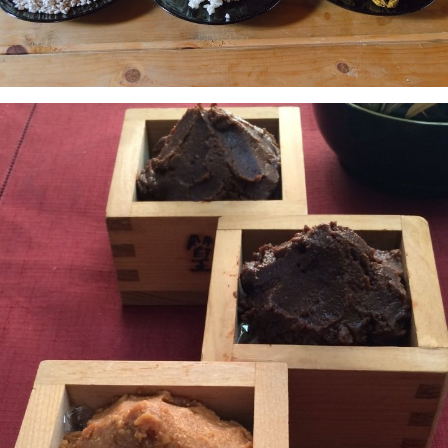
https://forms.gle/Xtq7uvwZYkDRhHYz9 ◆聯
絡方式 虛幻的杉田梅林：充滿活力的復原「梅街
杉田」執行委員會秘書處 電子郵件：
sugita.umematsuri@gmail.com ◆相關網址
官方Instagram：
https://www.instagram.com/sugita.plum.gr
oves/ 官方網站（英文）：
https://shunsaika.yokohama/en/