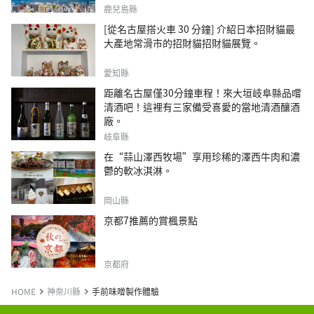
鹿兒島縣
[從名古屋搭火車 30 分鐘] 介紹日本招財貓最
大產地常滑市的招財貓招財貓展覽。
愛知縣
距離名古屋僅30分鐘車程！來大垣岐阜縣品嚐
清酒吧！這裡有三家備受喜愛的當地清酒釀酒
廠。
岐阜縣
在“蒜山澤西牧場”享用珍稀的澤西牛肉和濃
鬱的軟冰淇淋。
岡山縣
京都7推薦的賞楓景點
京都府
HOME
神奈川縣
手前味噌製作體驗