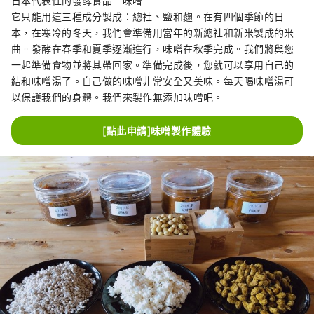
日本代表性的發酵食品“味噌”
次，我們專門為以下居住在日本的外國人尋找每
它只能用這三種成分製成：總社、鹽和麴。在有四個季節的日
門課程3對，以便在橫濱舉辦體驗監視器，因此
本，在寒冷的冬天，我們會準備用當年的新總社和新米製成的米
請使用Google表格進行申請。 申請僅限於居住
曲。發酵在春季和夏季逐漸進行，味噌在秋季完成。我們將與您
在日本並確定參加的外國人。 中獎後請勿取消。
一起準備食物並將其帶回家。準備完成後，您就可以享用自己的
◆免費監測方案 1. 與杉田李子一起生活 使用杉
結和味噌湯了。自己做的味噌非常安全又美味。每天喝味噌湯可
田李子的烹飪體驗 【1月11日（星期四）】素食
以保護我們的身體。我們來製作無添加味噌吧。
x杉田梅【3對】 [1月13日星期六]藥膳中餐x杉田
梅[3對] [1月14日（星期四）]味噌製作體驗[3對]
[點此申請]味噌製作體驗
[2月6日（星期二）]橫濱一澤的冬季蔬菜收穫體
驗和天婦羅和飯糰午餐[3對] 2. 橫濱傳統文化體
驗 [1月27日星期六]橫濱磯體驗日本傳統文化[3
對] ◆招募人數 每門課程3對（英文導遊陪同）
◆申請條件 ① 16歲以上居住或造訪日本的外國
人（外國人3人以上時，陪同的日本人也可免
費） ② 能在官方Instagram上宣傳並在自己的
SNS上發布體驗影片的人 ③ 能夠配合簡單的網路
調查的人 ◆申請截止日期 直到每個試用計畫前 3
天 *如果申請者較多，將抽籤。 請儘早申請。 ◆
申請方法 請在下面申請。