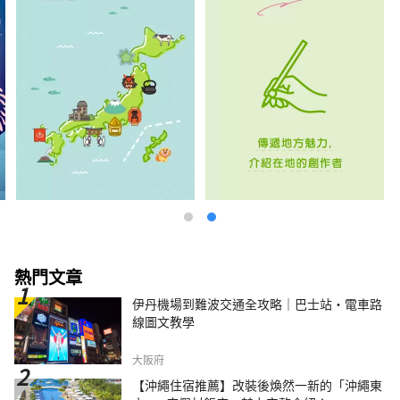
熱門文章
伊丹機場到難波交通全攻略｜巴士站・電車路
線圖文教學
大阪府
【沖繩住宿推薦】改裝後煥然一新的「沖繩東