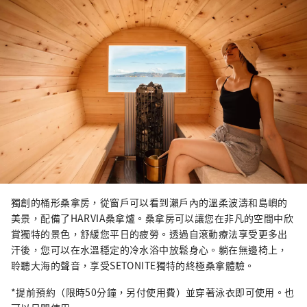
獨創的桶形桑拿房，從窗戶可以看到瀨戶內的溫柔波濤和島嶼的
美景，配備了HARVIA桑拿爐。桑拿房可以讓您在非凡的空間中欣
賞獨特的景色，舒緩您平日的疲勞。透過自滾動療法享受更多出
汗後，您可以在水溫穩定的冷水浴中放鬆身心。躺在無邊椅上，
聆聽大海的聲音，享受SETONITE獨特的終極桑拿體驗。
*提前預約（限時50分鐘，另付使用費）並穿著泳衣即可使用。也