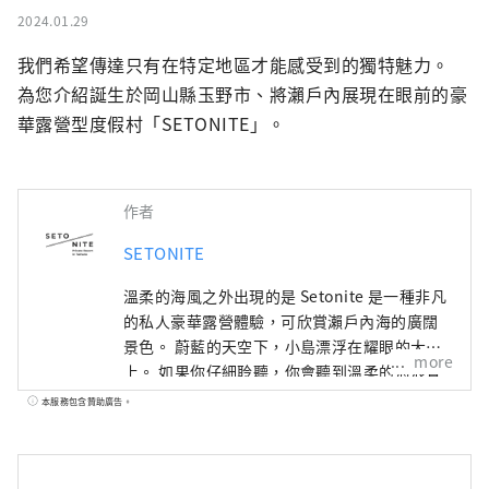
2024.01.29
我們希望傳達只有在特定地區才能感受到的獨特魅力。

為您介紹誕生於岡山縣玉野市、將瀨戶內展現在眼前的豪
華露營型度假村「SETONITE」。
作者
SETONITE
溫柔的海風之外出現的是 Setonite 是一種非凡
的私人豪華露營體驗，可欣賞瀨戶內海的廣闊
景色。 蔚藍的天空下，小島漂浮在耀眼的大海
more
上。 如果你仔細聆聽，你會聽到溫柔的海浪聲
和舒緩的鳥鳴聲。 深吸一口氣，感受瀨戶內的
本服務包含贊助廣告。
雄偉大自然，擺脫日常生活的束縛。 如何享受
特殊時光取決於您。 除了該地區獨特的美食、
文化和活動之外， 還有一些當地體驗只能透過