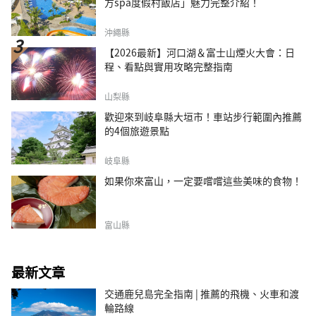
方spa度假村飯店」魅力完整介紹！
沖繩縣
【2026最新】河口湖＆富士山煙火大會：日
程、看點與實用攻略完整指南
山梨縣
歡迎來到岐阜縣大垣市！車站步行範圍內推薦
的4個旅遊景點
岐阜縣
如果你來富山，一定要嚐嚐這些美味的食物！
富山縣
最新文章
交通鹿兒島完全指南 | 推薦的飛機、火車和渡
輪路線