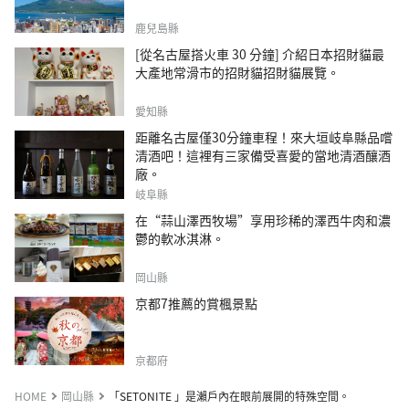
鹿兒島縣
[從名古屋搭火車 30 分鐘] 介紹日本招財貓最
大產地常滑市的招財貓招財貓展覽。
愛知縣
距離名古屋僅30分鐘車程！來大垣岐阜縣品嚐
清酒吧！這裡有三家備受喜愛的當地清酒釀酒
廠。
岐阜縣
在“蒜山澤西牧場”享用珍稀的澤西牛肉和濃
鬱的軟冰淇淋。
岡山縣
京都7推薦的賞楓景點
京都府
HOME
岡山縣
「SETONITE 」是瀨戶內在眼前展開的特殊空間。