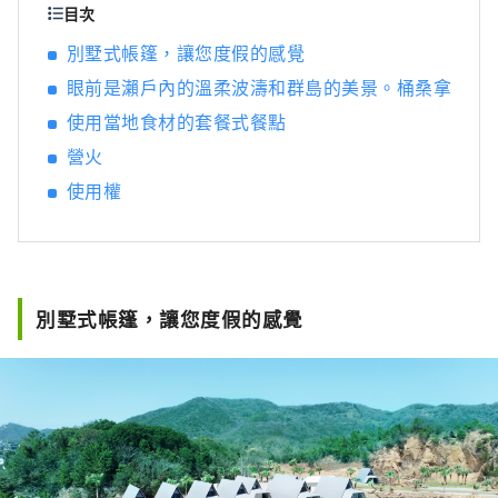
與當地人的聯繫才能實現。 因遇見這個地方而
目次
誕生， 請以稍微不同的方式度過在瀨戶內的時
別墅式帳篷，讓您度假的感覺
光。
眼前是瀨戶內的溫柔波濤和群島的美景。桶桑拿
使用當地食材的套餐式餐點
營火
使用權
別墅式帳篷，讓您度假的感覺