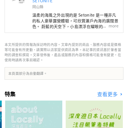
SETONITE
岡山縣
溫柔的海風之外出現的是 Setonite 是一種非凡
的私人豪華露營體驗，可欣賞瀨戶內海的廣闊景
more
色。 蔚藍的天空下，小島漂浮在耀眼的大海
上。 如果你仔細聆聽，你會聽到溫柔的海浪聲
和舒緩的鳥鳴聲。 深吸一口氣，感受瀨戶內的
雄偉大自然，擺脫日常生活的束縛。 如何享受
本文所提供的情報為採訪時的內容。文章內提到的商品、服務內容或是價格
特殊時光取決於您。 除了該地區獨特的美食、
等可能會有所更動，請實際以店家提供資訊為準。本記事的資訊基於筆者當
文化和活動之外， 還有一些當地體驗只能透過
時的調查和撰寫。文章發佈後，產品或服務的內容和價格可能會有變更，在
使用時請再次事前確認。
與當地人的聯繫才能實現。 因遇見這個地方而
誕生， 請以稍微不同的方式度過在瀨戶內的時
光。
本頁面部分為自動翻譯。
特集
查看更多