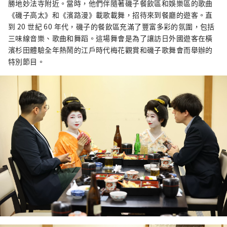
勝地妙法寺附近。當時，他們伴隨著磯子餐飲區和娛樂區的歌曲
《磯子高太》和《濱路漫》載歌載舞，招待來到餐廳的遊客。直
到 20 世紀 60 年代，磯子的餐飲區充滿了豐富多彩的氛圍，包括
三味線音樂、歌曲和舞蹈。這場舞會是為了讓訪日外國遊客在橫
濱杉田體驗全年熱鬧的江戶時代梅花觀賞和磯子歌舞會而舉辦的
特別節目。