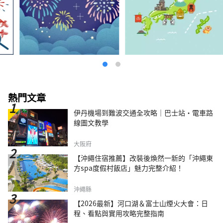
較多，將抽籤。 請儘早申請。 ◆申請方法 請在
下面申請。
https://forms.gle/Xtq7uvwZYkDRhHYz9 ◆聯
絡方式 虛幻的杉田梅林：充滿活力的復原「梅街
杉田」執行委員會秘書處 電子郵件：
sugita.umematsuri@gmail.com ◆相關網址 官
方Instagram：
https://www.instagram.com/sugita.plum.gro
ves/ 官方網站（英文）：
https://shunsaika.yokohama/en/
熱門文章
伊丹機場到難波交通全攻略｜巴士站・電車路
線圖文教學
大阪府
【沖繩住宿推薦】改裝後煥然一新的「沖繩東
方spa度假村飯店」魅力完整介紹！
沖繩縣
【2026最新】河口湖＆富士山煙火大會：日
程、看點與實用攻略完整指南