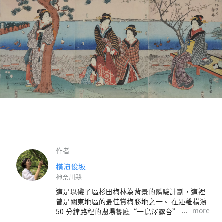
作者
橫濱俊坂
神奈川縣
這是以磯子區杉田梅林為背景的體驗計劃，這裡
曾是關東地區的最佳賞梅勝地之一。 在距離橫濱
more
50 分鐘路程的農場餐廳“一鳥澤露台”，您可以
體驗製作味噌的日本飲食文化、名廚烹製的素食