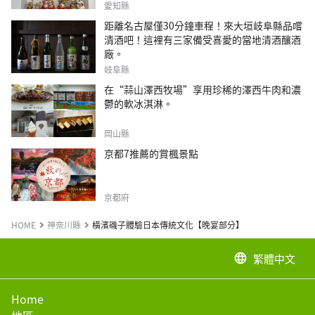
愛知縣
距離名古屋僅30分鐘車程！來大垣岐阜縣品嚐
清酒吧！這裡有三家備受喜愛的當地清酒釀酒
廠。
岐阜縣
在“蒜山澤西牧場”享用珍稀的澤西牛肉和濃
鬱的軟冰淇淋。
岡山縣
京都7推薦的賞楓景點
京都府
HOME
神奈川縣
橫濱磯子體驗日本傳統文化【晚宴部分】
繁體中文
language
Home