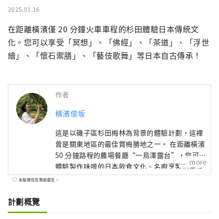
2025.01.16
在距離橫濱僅 20 分鐘火車車程的杉田體驗日本傳統文
化。您可以享受「冥想」、「佛經」、「茶道」、「浮世
繪」、「懷石禦膳」、「藝伎歌舞」等日本自古傳承！
作者
橫濱俊坂
這是以磯子區杉田梅林為背景的體驗計劃，這裡
曾是關東地區的最佳賞梅勝地之一。 在距離橫濱
50 分鐘路程的農場餐廳“一鳥澤露台”，您可以
more
體驗製作味噌的日本飲食文化、名廚烹製的素食
菜餚以及使用日本食材的藥膳中華料理。吃飯團
本服務包含贊助廣告。
和天婦羅”。 在橫濱傳統文化體驗中，您將在留
有杉田梅的妙法寺打坐念經，並在場地上享受茶
計劃概覽
道和露天茶道，然後欣賞橫濱藝伎的歌舞，並享