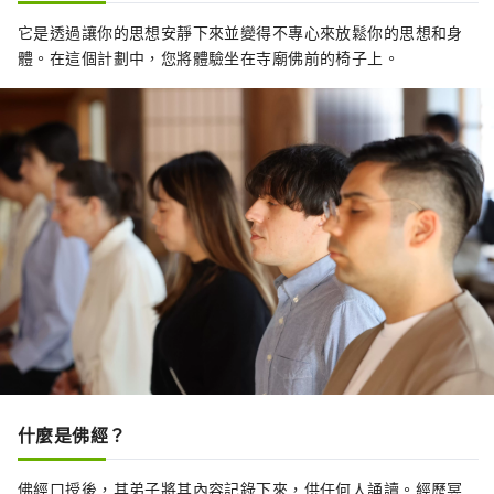
https://forms.gle/Xtq7uvwZYkDRhHYz9 ◆聯
它是透過讓你的思想安靜下來並變得不專心來放鬆你的思想和身
絡方式 虛幻的杉田梅林：充滿活力的復原「梅街
體。在這個計劃中，您將體驗坐在寺廟佛前的椅子上。
杉田」執行委員會秘書處 電子郵件：
sugita.umematsuri@gmail.com ◆相關網址
官方Instagram：
https://www.instagram.com/sugita.plum.gr
oves/ 官方網站（英文）：
https://shunsaika.yokohama/en/
什麼是佛經？
佛經口授後，其弟子將其內容記錄下來，供任何人誦讀。經歷冥