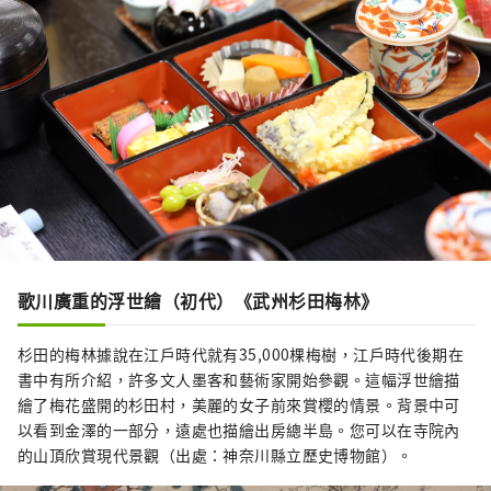
歌川廣重的浮世繪（初代）《武州杉田梅林》
杉田的梅林據說在江戶時代就有35,000棵梅樹，江戶時代後期在
書中有所介紹，許多文人墨客和藝術家開始參觀。這幅浮世繪描
繪了梅花盛開的杉田村，美麗的女子前來賞櫻的情景。背景中可
以看到金澤的一部分，遠處也描繪出房總半島。您可以在寺院內
的山頂欣賞現代景觀（出處：神奈川縣立歷史博物館）。