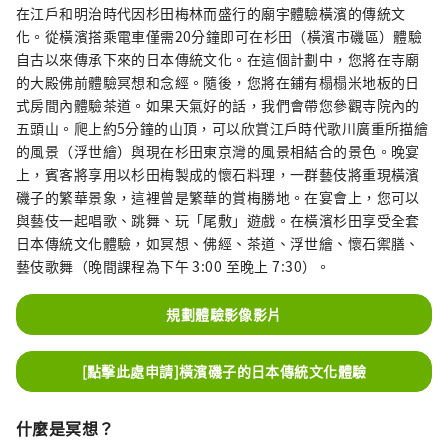
用使用日本木料製成的懷石料理。杉田李子。 這
在江戶和明治時代因杉田梅林而盛行的廟宇體驗橫濱的傳統文
次，我們專門為以下居住在日本的外國人尋找每
化。從橫濱搭乘電車僅需20分鐘即可在杉田（橫濱市磯區）體驗
門課程3對，以便在橫濱舉辦體驗監視器，因此
自古以來傳承下來的日本傳統文化。在這個計劃中，您將在寺廟
請使用Google表格進行申請。 申請僅限於居住
的大殿佛前體驗冥想和念經。隨後，您將在鋪有榻榻米地板的日
在日本並確定參加的外國人。 中獎後請勿取消。
式房間內體驗茶道。如果天氣好的話，我們會帶您參觀寺院內的
◆免費監測方案 1. 與杉田李子一起生活 使用杉
五頭山。爬上約5分鐘的山頂，可以欣賞江戶時代歌川廣重所描繪
田李子的烹飪體驗 【1月11日（星期四）】素食
的風景（浮世繪）與現在杉田東京灣的風景相結合的景色。晚宴
x杉田梅【3對】 [1月13日星期六]藥膳中餐x杉田
上，賓客將享用以杉田梅製成的懷石料理，一群藝伎將重現橫濱
梅[3對] [1月14日（星期四）]味噌製作體驗[3對]
磯子的繁華景象，這裡曾是繁華的賞梅勝地。在宴會上，您可以
[2月6日（星期二）]橫濱一澤的冬季蔬菜收穫體
與藝伎一起唱歌、跳舞、玩「尾敷」遊戲。在橫濱杉田享受全套
驗和天婦羅和飯糰午餐[3對] 2. 橫濱傳統文化體
日本傳統文化體驗，如冥想、佛經、茶道、浮世繪、懷石禦膳、
驗 [1月27日星期六]橫濱磯體驗日本傳統文化[3
藝伎歌舞（晚間課程為下午 3:00 至晚上 7:30）。
對] ◆招募人數 每門課程3對（英文導遊陪同）
◆申請條件 ① 16歲以上居住或造訪日本的外國
規劃體驗影像影片
人（外國人3人以上時，陪同的日本人也可免
費） ② 能在官方Instagram上宣傳並在自己的
[點擊此處申請]橫濱磯子的日本傳統文化體驗
SNS上發布體驗影片的人 ③ 能夠配合簡單的網路
調查的人 ◆申請截止日期 直到每個試用計畫前 3
天 *如果申請者較多，將抽籤。 請儘早申請。 ◆
什麼是冥想？
申請方法 請在下面申請。