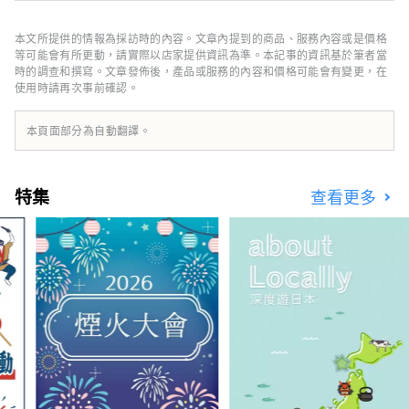
菜餚以及使用日本食材的藥膳中華料理。吃飯團
和天婦羅”。 在橫濱傳統文化體驗中，您將在留
本文所提供的情報為採訪時的內容。文章內提到的商品、服務內容或是價格
有杉田梅的妙法寺打坐念經，並在場地上享受茶
等可能會有所更動，請實際以店家提供資訊為準。本記事的資訊基於筆者當
道和露天茶道，然後欣賞橫濱藝伎的歌舞，並享
時的調查和撰寫。文章發佈後，產品或服務的內容和價格可能會有變更，在
使用時請再次事前確認。
用使用日本木料製成的懷石料理。杉田李子。 這
次，我們專門為以下居住在日本的外國人尋找每
門課程3對，以便在橫濱舉辦體驗監視器，因此請
本頁面部分為自動翻譯。
使用Google表格進行申請。 申請僅限於居住在日
本並確定參加的外國人。 中獎後請勿取消。 ◆免
費監測方案 1. 與杉田李子一起生活 使用杉田李子
特集
查看更多
的烹飪體驗 【1月11日（星期四）】素食x杉田梅
【3對】 [1月13日星期六]藥膳中餐x杉田梅[3對]
[1月14日（星期四）]味噌製作體驗[3對] [2月6日
（星期二）]橫濱一澤的冬季蔬菜收穫體驗和天婦
羅和飯糰午餐[3對] 2. 橫濱傳統文化體驗 [1月27
日星期六]橫濱磯體驗日本傳統文化[3對] ◆招募
人數 每門課程3對（英文導遊陪同） ◆申請條件
① 16歲以上居住或造訪日本的外國人（外國人3
人以上時，陪同的日本人也可免費） ② 能在官方
Instagram上宣傳並在自己的SNS上發布體驗影
片的人 ③ 能夠配合簡單的網路調查的人 ◆申請
截止日期 直到每個試用計畫前 3 天 *如果申請者