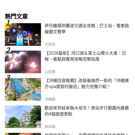
熱門文章
伊丹機場到難波交通全攻略｜巴士站・電車路
線圖文教學
大阪府
【2026最新】河口湖＆富士山煙火大會：日
程、看點與實用攻略完整指南
山梨縣
【沖繩住宿推薦】改裝後煥然一新的「沖繩東
方spa度假村飯店」魅力完整介紹！
沖繩縣
歡迎來到岐阜縣大垣市！車站步行範圍內推薦
的4個旅遊景點
岐阜縣