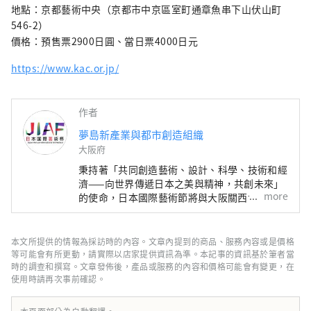
濟社會之間的良性循環，並致力於創造一個充
地點：京都藝術中央（京都市中京區室町通章魚串下山伏山町
滿光彩的美好未來。我們希望世博會能成為與
546-2）
世界各國在多元文化藝術、科學技術和經濟領
價格：預售票2900日圓、當日票4000日元
域拓展合作共創的契機。
https://www.kac.or.jp/
************************************** 夢
島新產業都市創造機構（株式會社）/秘書處：
健康都市設計研究所
作者
https://yumeshimakikou.org/ 每日新聞大
夢島新產業與都市創造組織
廈，大阪市北區梅田3-4-5，郵編：530-0001
大阪府
信箱：info@yumeshimakikou.com 電話：
06-6136-8803
秉持著「共同創造藝術、設計、科學、技術和經
***************************************
濟——向世界傳遞日本之美與精神，共創未來」
more
的使命，日本國際藝術節將與大阪關西世博會同
期舉辦，為期六個月。屆時，將有來自158個國
家和地區以及7個國際組織的代表參與，透過世
博會場館、京都、大阪、關西以及日本各地的網
本文所提供的情報為採訪時的內容。文章內提到的商品、服務內容或是價格
路平台，共同建構文化藝術、經濟社會之間的良
等可能會有所更動，請實際以店家提供資訊為準。本記事的資訊基於筆者當
性循環，並致力於創造一個充滿光彩的美好未
時的調查和撰寫。文章發佈後，產品或服務的內容和價格可能會有變更，在
使用時請再次事前確認。
來。我們希望世博會能成為與世界各國在多元文
化藝術、科學技術和經濟領域拓展合作共創的契
機。