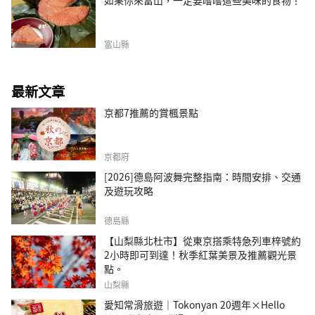
如果你來富山，一定要嚐嚐這些美味的食物！
富山縣
最新文章
京都7推薦的賞楓景點
京都府
[2026]德島阿波舞完整指南：時間安排、交通
及遊玩攻略
德島縣
【山梨縣北杜市】從東京搭乘特急列車梓號約
2小時即可到達！秋季紅葉美景及推薦觀光景
點。
山梨縣
愛知常滑旅遊｜Tokonyan 20週年×Hello