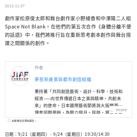
2023.11.07
劇作家松原俊太郎和舞台劇作家小野綾香和中澤陽二人組 
Space Not Blank。在他們的第五次合作《身體分離不便
的話語》中，我們將進行旨在重新思考劇本創作與舞台搭
建之間關係的創作。
作者
夢島新產業與都市創造組織
秉持著「共同創造藝術、設計、科學、技術和
經濟——向世界傳遞日本之美與精神，共創未
來」的使命，日本國際藝術節將與大阪關西世
more
博會同期舉辦，為期六個月。屆時，將有來自
158個國家和地區以及7個國際組織的代表參
本服務包含贊助廣告。
與，透過世博會場館、京都、大阪、關西以及
日本各地的網路平台，共同建構文化藝術、經
日期：9/21（星期四） - 9/24（星期日）19:30/14:30