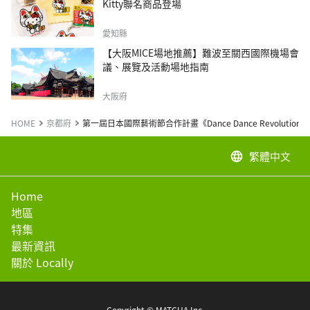
Kitty聯名商品登場
愛知縣
【大阪MICE場地推薦】難波至關西國際機場會
議、展覽及活動場地指南
大阪府
HOME
京都府
第一屆日本國際藝術節合作計畫《Dance Dance Revolutions
繁體中文
language
Home
地區
特集
最新資訊
關於 Locally
Copyright © MATCHA Inc.