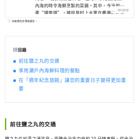
內海的時令海鮮烹製的菜餚。其中，今治的名
more
產“爐樂燒”，據說是村上水軍在慶典時吃過
的，新鮮的生魚片更是精美。我們也建議您加
本服務包含贊助廣告。
入使用當地食材製成的單點菜餚，例如「陶瓷
板烤伊予牛肉」或「炸扇貝牛肉」（需額外付
費）。 此外，在生日和周年紀念日，我們會透
過房間裝飾給客人帶來驚喜，並在晚餐後提供
目錄
原創甜點盤，這些都是以“週年紀念旅館”為
前往鹽之丸的交通
概念的酒店很受歡迎的。 湯之浦溫泉是四國首
享用瀨戶內海鮮料理的餐點
個被環境省指定為「國家休閒溫泉區」的溫泉
區。 從今治湯之浦IC開車約3分鐘。 從島波海
在「週年紀念旅館」讓您的重要日子變得更加重
道今治 IC 出發，車程約 15 分鐘。 開車前往很
要
方便。
前往鹽之丸的交通
鹽之丸位於湯之浦溫泉，距離今治市中央約 20 分鐘車程。從今治