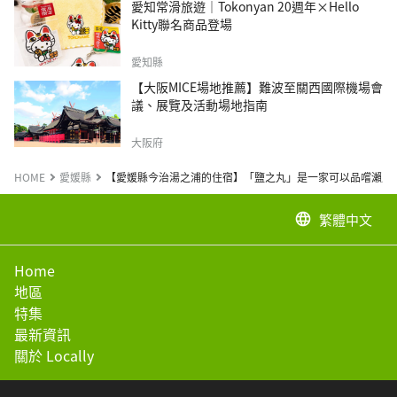
愛知常滑旅遊｜Tokonyan 20週年×Hello
Kitty聯名商品登場
愛知縣
【大阪MICE場地推薦】難波至關西國際機場會
議、展覽及活動場地指南
大阪府
HOME
愛媛縣
【愛媛縣今治湯之浦的住宿】「鹽之丸」是一家可以品嚐瀨戶
繁體中文
language
Home
地區
特集
最新資訊
關於 Locally