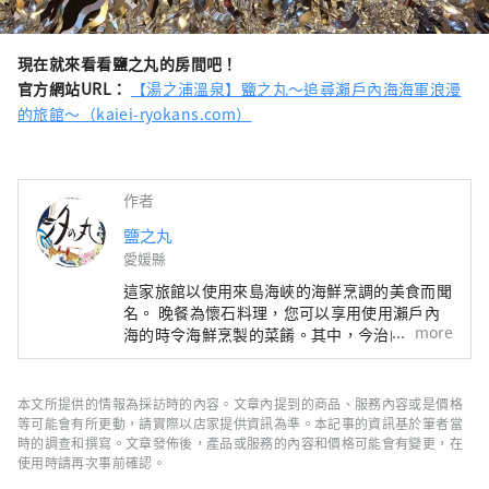
現在就來看看鹽之丸的房間吧！
官方網站URL：
【湯之浦溫泉】鹽之丸～追尋瀨戶內海海軍浪漫
的旅館～（kaiei-ryokans.com）
作者
鹽之丸
愛媛縣
這家旅館以使用來島海峽的海鮮烹調的美食而聞
名。 晚餐為懷石料理，您可以享用使用瀨戶內
more
海的時令海鮮烹製的菜餚。其中，今治的名產
“爐樂燒”，據說是村上水軍在慶典時吃過的，
新鮮的生魚片更是精美。我們也建議您加入使用
當地食材製成的單點菜餚，例如「陶瓷板烤伊予
本文所提供的情報為採訪時的內容。文章內提到的商品、服務內容或是價格
牛肉」或「炸扇貝牛肉」（需額外付費）。 此
等可能會有所更動，請實際以店家提供資訊為準。本記事的資訊基於筆者當
外，在生日和周年紀念日，我們會透過房間裝飾
時的調查和撰寫。文章發佈後，產品或服務的內容和價格可能會有變更，在
使用時請再次事前確認。
給客人帶來驚喜，並在晚餐後提供原創甜點盤，
這些都是以“週年紀念旅館”為概念的酒店很受