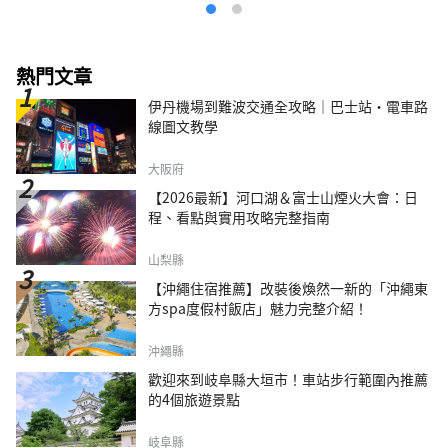
熱門文章
伊丹機場到難波交通全攻略｜巴士站・電車路
線圖文教學
大阪府
【2026最新】河口湖＆富士山煙火大會：日
程、看點與實用攻略完整指南
山梨縣
【沖繩住宿推薦】改裝後煥然一新的「沖繩東
方spa度假村飯店」魅力完整介紹！
沖繩縣
歡迎來到岐阜縣大垣市！車站步行範圍內推薦
的4個旅遊景點
岐阜縣