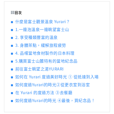
藝術的泉源」，包含了許多文化資產，例如北
口本宮富士淺間神社、河口淺間神社、富士御
目次
室淺間神社，以及天然紀念物忍野八海等，部
什麼是富士觀景溫泉 Yurari？
分資產也延伸至靜岡縣地區。 作為熱門觀光地
1.一邊泡溫泉一邊眺望富士山
的富士山麓，一年四季皆擁有不同魅力。春季
可於新倉山淺間公園欣賞富士山、櫻花及忠靈
2. 享受種類豐富的溫泉
塔交織而成的絕美景色；夏季可於大石公園享
3. 身體茶點，緩解旅程疲勞
受河口湖香草節；秋季可在河口湖紅葉迴廊欣
賞富士山與楓葉美景；冬季則可在 Fujiten
4. 品嚐當地食材製作的日本料理
Snow Resort 一邊欣賞壯麗富士山，一邊享受
5.購買富士山麓特有的當地紀念品
滑雪與單板滑雪樂趣。 近年來，在富士山壯闊
前往富士眺望之湯YURARI
自然環境中進行健行、自行車與露營等戶外活
動的人數也逐漸增加。 本公司以富士山北麓河
如何在 Yurari 度過美好時光 ① 從抵達到入場
口湖地區為據點，經營多項設施，包括利用富
如何度過Yurari的時光②從更衣室到浴室
士山自然環境打造的主題樂園「Fuji Subaru
在 Yurari 的度過方法 ③去餐廳
Land」、使用富士山天然水釀造並享譽國際的
精釀啤酒「Fujizakura Heights Beer」、取自
如何度過Yurari的時光 ④最後，買紀念品！
富士山麓地下1,000公尺天然溫泉的「Fuji
Chobo no Yu Yurari Onsen」，以及可享受冬