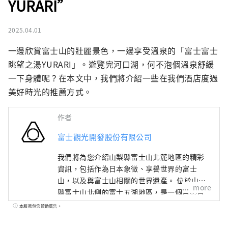
YURARI”
2025.04.01
一邊欣賞富士山的壯麗景色，一邊享受溫泉的「富士富士
眺望之湯YURARI」。遊覽完河口湖，何不泡個溫泉舒緩
一下身體呢？在本文中，我們將介紹一些在我們酒店度過
美好時光的推薦方式。
作者
富士觀光開發股份有限公司
我們將為您介紹山梨縣富士山北麓地區的精彩
資訊，包括作為日本象徵、享譽世界的富士
山，以及與富士山相關的世界遺產。 位於山梨
more
縣富士山北側的富士五湖地區，是一個自然資
源豐富的區域，由本栖湖、精進湖、西湖、河
本服務包含贊助廣告。
口湖以及山中湖五座湖泊所組成。 聯合國教科
文組織世界文化遺產「富士山－信仰的對象與