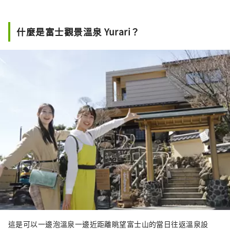
季活動的「Fujiten Snow Resort」。 今後，我
們也將持續從富士山北麓河口湖地區，向世界
傳遞四季變化中的富士山之美。
什麼是富士觀景溫泉 Yurari？
這是可以一邊泡溫泉一邊近距離眺望富士山的當日往返溫泉設