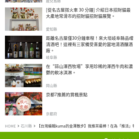
鹿兒島縣
[從名古屋搭火車 30 分鐘] 介紹日本招財貓最
大產地常滑市的招財貓招財貓展覽。
愛知縣
距離名古屋僅30分鐘車程！來大垣岐阜縣品嚐
清酒吧！這裡有三家備受喜愛的當地清酒釀酒
廠。
岐阜縣
在“蒜山澤西牧場”享用珍稀的澤西牛肉和濃
鬱的軟冰淇淋。
岡山縣
京都7推薦的賞楓景點
京都府
HOME
石川縣
【台灣編輯kuma的金澤散步】我推茶最棒！在為「推活」特化的