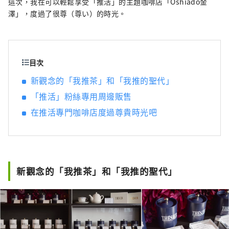
這次，我在可以輕鬆享受「推活」的主題咖啡店「Oshiado金
澤」，度過了很尊（尊い）的時光。
目次
新觀念的「我推茶」和「我推的聖代」
「推活」粉絲專用周邊販售
在推活專門咖啡店度過尊貴時光吧
新觀念的「我推茶」和「我推的聖代」