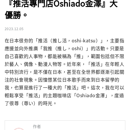
『推活專門店Oshiado金澤』大
優勝。
2023.12.05
在日本很夯的「推活（推し活，oshi-katsu）」，主要指
應援並向外推廣「我推（推し，oshi）」的活動。只要是
自己喜歡的人事物，都能被稱為「推」，範圍包括但不限
於藝人、偶像、動漫人物等。近年來，「推活」在年輕人
中特別流行，是不僅在日本，甚至在全世界都逐漸引起關
注的社會現象。因憧憬某位日本歌手而來到日本留學的
我，也算是進行了一種大的「推活」吧。這次，我在可以
輕鬆享受「推活」的主題咖啡店「Oshiado金澤」，度過
了很尊（尊い）的時光。
作者