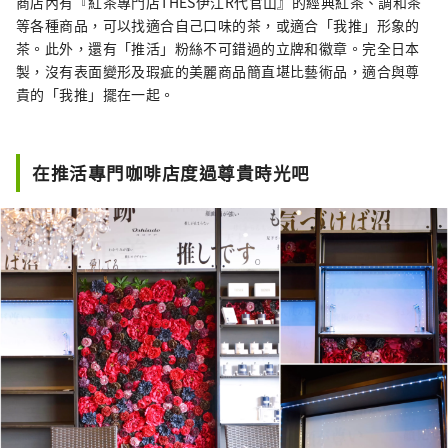
商店內有『紅茶專門店THES伊江R代官山』的經典紅茶、調和茶
等各種商品，可以找適合自己口味的茶，或適合「我推」形象的
茶。此外，還有「推活」粉絲不可錯過的立牌和徽章。完全日本
製，沒有表面變形及瑕疵的美麗商品簡直堪比藝術品，適合與尊
貴的「我推」擺在一起。
在推活專門咖啡店度過尊貴時光吧