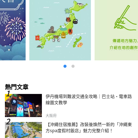
熱門文章
伊丹機場到難波交通全攻略｜巴士站・電車路
線圖文教學
大阪府
【沖繩住宿推薦】改裝後煥然一新的「沖繩東
方spa度假村飯店」魅力完整介紹！