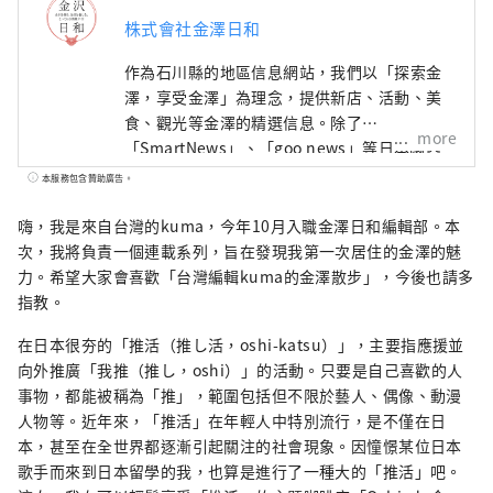
株式會社金澤日和
作為石川縣的地區信息網站，我們以「探索金
澤，享受金澤」為理念，提供新店、活動、美
食、觀光等金澤的精選信息。除了
more
「SmartNews」、「goo news」等日本國內
媒體外，我們還與中國、台灣、香港、泰國、
本服務包含贊助廣告。
越南等海外媒體合作，向世界廣泛傳播石川縣
的魅力。
嗨，我是來自台灣的kuma，今年10月入職金澤日和編輯部。本
次，我將負責一個連載系列，旨在發現我第一次居住的金澤的魅
力。希望大家會喜歡「台灣編輯kuma的金澤散步」，今後也請多
指教。
在日本很夯的「推活（推し活，oshi-katsu）」，主要指應援並
向外推廣「我推（推し，oshi）」的活動。只要是自己喜歡的人
事物，都能被稱為「推」，範圍包括但不限於藝人、偶像、動漫
人物等。近年來，「推活」在年輕人中特別流行，是不僅在日
本，甚至在全世界都逐漸引起關注的社會現象。因憧憬某位日本
歌手而來到日本留學的我，也算是進行了一種大的「推活」吧。