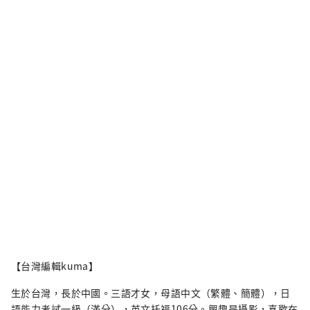
【台灣編輯kuma】
生於台灣，長於中國。三語才女，母語中文（繁體、簡體），日
語能力考試一級（滿分），英文托福106分。興趣是攝影，喜歡在