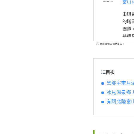
富山
由與
的職
團隊
持續
重新
本服務包含贊助廣告。
政府
力。
目次
黑部宇奈月
冰見溫泉鄉
有關北陸富