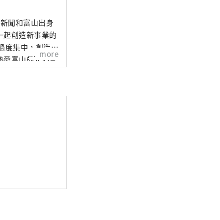
本新聞和富山出身
一起創造新事業的
過度集中，創造可
more
熱愛富山的人們會
不是由當地政府或
增強富山的吸引