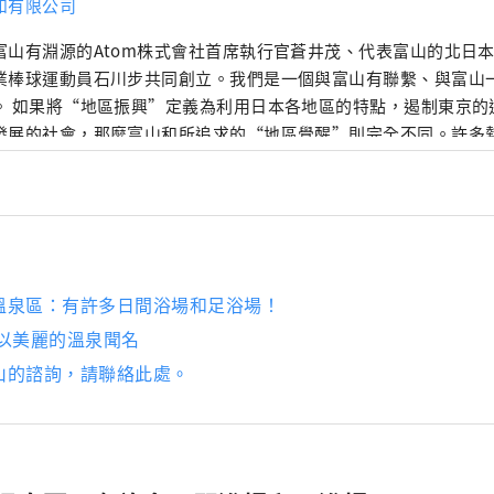
和有限公司
富山有淵源的Atom株式會社首席執行官蒼井茂、代表富山的北日
業棒球運動員石川步共同創立。我們是一個與富山有聯繫、與富山
。 如果將“地區振興”定義為利用日本各地區的特點，遏制東京的
發展的社會，那麼富山和所追求的“地區覺醒”則完全不同。許多
發現富山的魅力，為它感到自豪，並主動將它傳播到世界各地，而
主導。歸根結底，主角是“人”，我相信多元化的人混合在一起會
溫泉區：有許多日間浴場和足浴場！
 以美麗的溫泉聞名
山的諮詢，請聯絡此處。