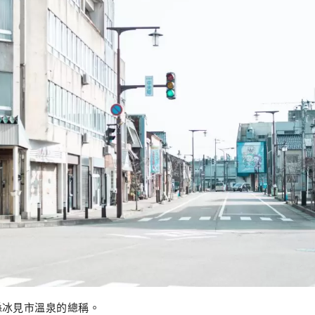
縣冰見市溫泉的總稱。