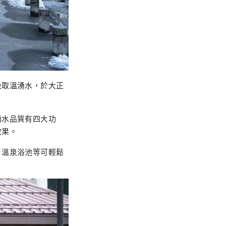
汲取溫湧水，於大正
湧水品質有四大功
效果。
、溫泉浴池等可輕鬆