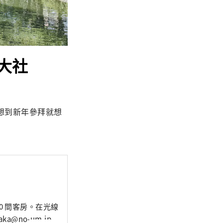
大社
想到新年參拜就想
50 間客房。在光線
oum.osaka@no-um.jp