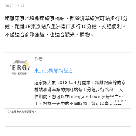
2023.12.27
距離東京地鐵銀座線京橋站、都營淺草線寶町站步行1分
鐘、距離JR東京站八重洲南口步行10分鐘，交通便利。
不僅適合商務旅遊，也適合觀光、購物。
作者
東京京橋 穎特飯店
這家飯店於 2018 年 4 月開業，距離銀座線的京
橋站和淺草線的寶町站有 1 分鐘步行路程。 入
住期間，您可以在Intergate Lounge無限次使
more
用，根據一天中的不同時間，您可以享受各種
免費服務，例如精心挑選的咖啡、新鮮出爐的
本服務包含贊助廣告。
麵包早餐和美味的早餐。時光和茶泡飯自助
餐。 （需支付早餐及部分酒水費） “Intergate
休息室服務” ■上午活動 6:00a.m~7:00a.m /