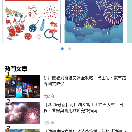
熱門文章
伊丹機場到難波交通全攻略｜巴士站・電車路
線圖文教學
大阪府
【2026最新】河口湖＆富士山煙火大會：日
程、看點與實用攻略完整指南
山梨縣
【沖繩住宿推薦】改裝後煥然一新的「沖繩東