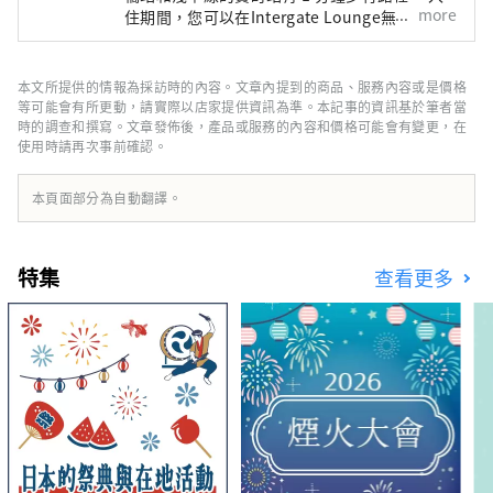
more
住期間，您可以在Intergate Lounge無限次使
用，根據一天中的不同時間，您可以享受各種免
費服務，例如精心挑選的咖啡、新鮮出爐的麵包
早餐和美味的早餐。時光和茶泡飯自助餐。
本文所提供的情報為採訪時的內容。文章內提到的商品、服務內容或是價格
（需支付早餐及部分酒水費） “Intergate休息
等可能會有所更動，請實際以店家提供資訊為準。本記事的資訊基於筆者當
室服務” ■上午活動 6:00a.m~7:00a.m / 特色
時的調查和撰寫。文章發佈後，產品或服務的內容和價格可能會有變更，在
使用時請再次事前確認。
咖啡/冰沙 ■早餐 7:00a.m-10:30a.m (L.O
10:00a.m) / 新鮮出爐的麵包和美味蔬菜的早餐
（早餐收費） ■咖啡時間 10:30a.m-8:00p.m /
本頁面部分為自動翻譯。
特色咖啡和軟性飲料 ■下午服務 3:00p.m-
8:00p.m / 甜點、飲料等 ■歡樂時光 5:00p.m-
7:00p.m / 葡萄酒（紅/白）、原創雞尾酒等 ■
特集
查看更多
夜間8:00p.m~10:00p.m / 茶泡飯自助餐