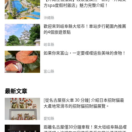
方spa度假村飯店」魅力完整介紹！
沖繩縣
歡迎來到岐阜縣大垣市！車站步行範圍內推薦
的4個旅遊景點
岐阜縣
如果你來富山，一定要嚐嚐這些美味的食物！
富山縣
最新文章
[從名古屋搭火車 30 分鐘] 介紹日本招財貓最
大產地常滑市的招財貓招財貓展覽。
愛知縣
距離名古屋僅30分鐘車程！來大垣岐阜縣品嚐