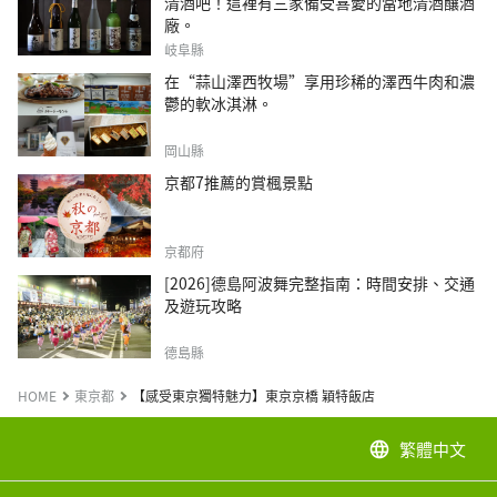
清酒吧！這裡有三家備受喜愛的當地清酒釀酒
廠。
岐阜縣
在“蒜山澤西牧場”享用珍稀的澤西牛肉和濃
鬱的軟冰淇淋。
岡山縣
京都7推薦的賞楓景點
京都府
[2026]德島阿波舞完整指南：時間安排、交通
及遊玩攻略
德島縣
HOME
東京都
【感受東京獨特魅力】東京京橋 穎特飯店
繁體中文
language