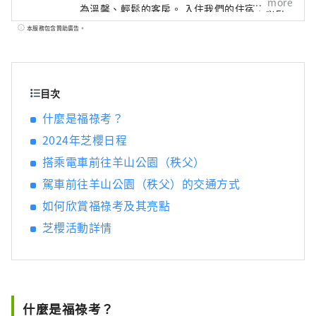
more
為溫馨、輕鬆的客房。 入住我們的住宿，您可
以感受到賓至如歸的感覺。 請一邊享受各房間
本服務包含贊助廣告。
的不同風味，一邊享受住宿的樂趣。
目次
什麼是福祿考？
2024年芝櫻日程
搭乘電車前往羊山公園（秩父）
駕車前往羊山公園（秩父）的交通方式
如何欣賞福祿考及其亮點
芝櫻活動詳情
什麼是福祿考？