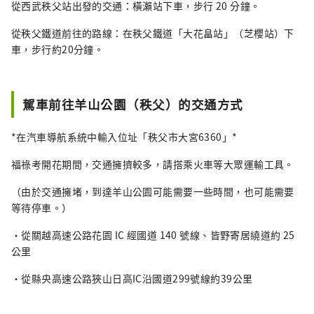
從西武秩父站出發的交通：橫瀨站下車，步行 20 分鐘。
從秩父鐵道前往的路線：在秩父鐵道「大花畠站」（芝櫻站）下
車，步行約20分鐘。
駕車前往羊山公園（秩父）的交通方式
*在汽車導航系統中輸入位址「秩父市大宮6360」*
福祿考開花期間，交通擁擠較多，請搭乘火車等大眾運輸工具。
（由於交通擁堵，到達羊山公園可能需要一些時間，也可能需要
等待停車。）
・從關越高速公路花園 IC 經國道 140 號線、皆野寄居繞道約 25
公里
・從縣央高速公路狹山日高IC沿國道299號線約39公里