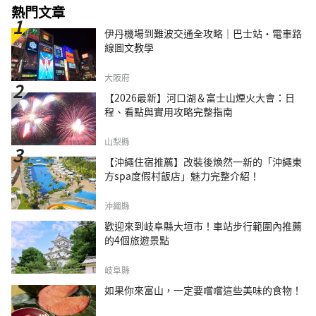
熱門文章
伊丹機場到難波交通全攻略｜巴士站・電車路
線圖文教學
大阪府
【2026最新】河口湖＆富士山煙火大會：日
程、看點與實用攻略完整指南
山梨縣
【沖繩住宿推薦】改裝後煥然一新的「沖繩東
方spa度假村飯店」魅力完整介紹！
沖繩縣
歡迎來到岐阜縣大垣市！車站步行範圍內推薦
的4個旅遊景點
岐阜縣
如果你來富山，一定要嚐嚐這些美味的食物！