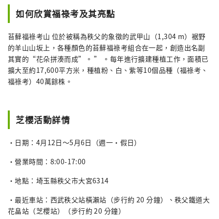
如何欣賞福祿考及其亮點
苔蘚福祿考山 位於被稱為秩父的象徵的武甲山（1,304 m）裾野
的羊山山坂上，各種顏色的苔蘚福祿考組合在一起，創造出名副
其實的“花朵拼湊而成”。 ” 。每年進行擴建種植工作，面積已
擴大至約17,600平方米，種植粉、白、紫等10個品種（福祿考、
福祿考）40萬餘株。
芝櫻活動詳情
・日期：4月12日～5月6日（週一·假日）
・營業時間：8:00-17:00
・地點：埼玉縣秩父市大宮6314
・最近車站：西武秩父站橫瀨站（步行約 20 分鐘）、秩父鐵道大
花畠站（芝櫻站）（步行約 20 分鐘）