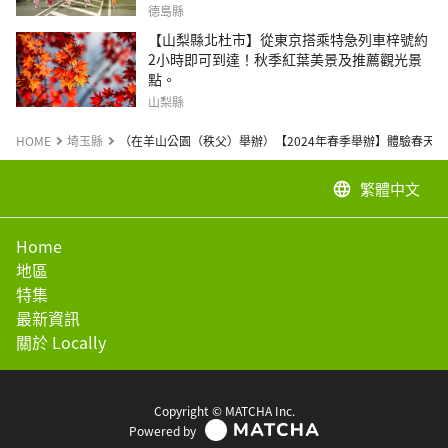
德島縣
【山梨縣北杜市】從東京搭乘特急列車梓號約
2小時即可到達！秋季紅葉美景及推薦觀光景
點。
山梨縣
HOME
埼玉縣
（在羊山公園（秩父）舉辦）【2024年春季舉辦】體驗春天的秩
繁體中文
language
Home
地區
特集
最新資訊
關於 Locally
Copyright © MATCHA Inc.
Powered by