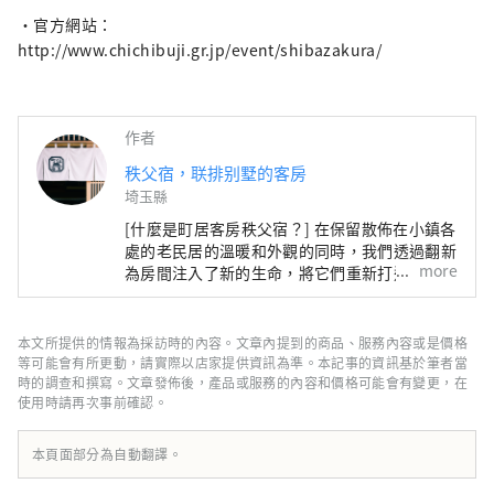
・官方網站：
http://www.chichibuji.gr.jp/event/shibazakura/
作者
秩父宿，联排别墅的客房
埼玉縣
[什麼是町居客房秩父宿？] 在保留散佈在小鎮各
處的老民居的溫暖和外觀的同時，我們透過翻新
more
為房間注入了新的生命，將它們重新打造為溫
馨、輕鬆的客房。 入住我們的住宿，您可以感
受到賓至如歸的感覺。 請一邊享受各房間的不
同風味，一邊享受住宿的樂趣。
本文所提供的情報為採訪時的內容。文章內提到的商品、服務內容或是價格
等可能會有所更動，請實際以店家提供資訊為準。本記事的資訊基於筆者當
時的調查和撰寫。文章發佈後，產品或服務的內容和價格可能會有變更，在
使用時請再次事前確認。
本頁面部分為自動翻譯。