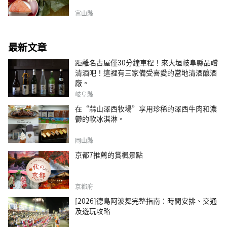
富山縣
最新文章
距離名古屋僅30分鐘車程！來大垣岐阜縣品嚐
清酒吧！這裡有三家備受喜愛的當地清酒釀酒
廠。
岐阜縣
在“蒜山澤西牧場”享用珍稀的澤西牛肉和濃
鬱的軟冰淇淋。
岡山縣
京都7推薦的賞楓景點
京都府
[2026]德島阿波舞完整指南：時間安排、交通
及遊玩攻略