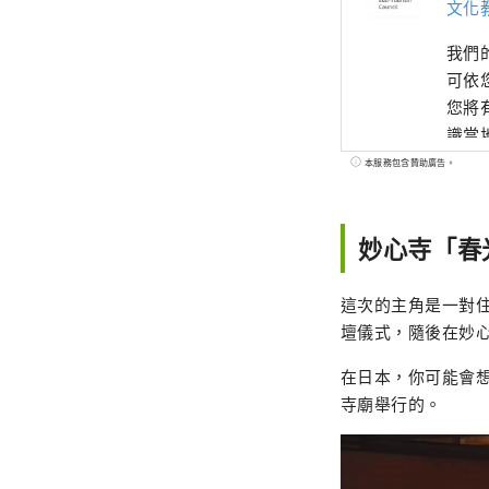
文化
我們
可依
您將
識當
舉辦
本服務包含贊助廣告。
妙心寺「春
這次的主角是一對
壇儀式，隨後在妙
在日本，你可能會
寺廟舉行的。