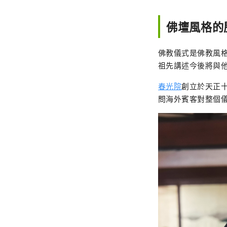
佛壇風格的
佛教儀式是佛教風
祖先講述今後將與
春光院
創立於天正十
問海外賓客對整個