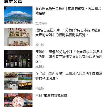
最新文章
交通鹿兒島完全指南 | 推薦的飛機、火車和渡
輪路線
鹿兒島縣
[從名古屋搭火車 30 分鐘] 介紹日本招財貓最
大產地常滑市的招財貓招財貓展覽。
愛知縣
距離名古屋僅30分鐘車程！來大垣岐阜縣品嚐
清酒吧！這裡有三家備受喜愛的當地清酒釀酒
廠。
岐阜縣
在“蒜山澤西牧場”享用珍稀的澤西牛肉和濃
鬱的軟冰淇淋。
岡山縣
京都7推薦的賞楓景點