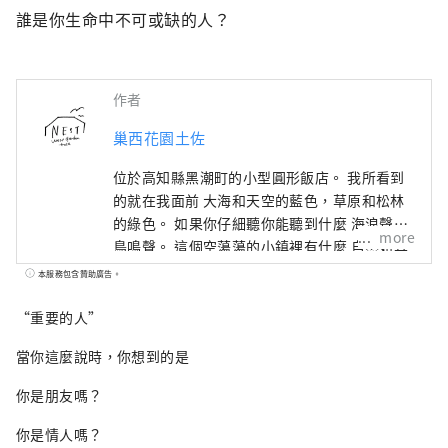
誰是你生命中不可或缺的人？
作者
巢西花園土佐
位於高知縣黑潮町的小型圓形飯店。 我所看到
的就在我面前 大海和天空的藍色，草原和松林
的綠色。 如果你仔細聽你能聽到什麼 海浪聲和
more
鳥鳴聲。 這個空蕩蕩的小鎮裡有什麼 自然如其
所是。 鳥巢西花園土佐飯店 與親人共度的不可
本服務包含贊助廣告。
取代的時光。
“重要的人”
當你這麼說時，你想到的是
你是朋友嗎？
你是情人嗎？