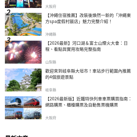
大阪府
【沖繩住宿推薦】改裝後煥然一新的「沖繩東
方spa度假村飯店」魅力完整介紹！
沖繩縣
【2026最新】河口湖＆富士山煙火大會：日
程、看點與實用攻略完整指南
山梨縣
歡迎來到岐阜縣大垣市！車站步行範圍內推薦
的4個旅遊景點
岐阜縣
【2026最新版】近鐵特快列車車票購買指南：
網路購票、櫃檯購票及自動售票機購票
大阪府