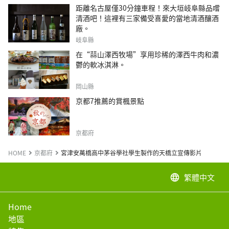
距離名古屋僅30分鐘車程！來大垣岐阜縣品嚐
清酒吧！這裡有三家備受喜愛的當地清酒釀酒
廠。
岐阜縣
在“蒜山澤西牧場”享用珍稀的澤西牛肉和濃
鬱的軟冰淇淋。
岡山縣
京都7推薦的賞楓景點
京都府
HOME
京都府
宮津安萬橋高中茅谷學社學生製作的天橋立宣傳影片
繁體中文
language
Home
地區