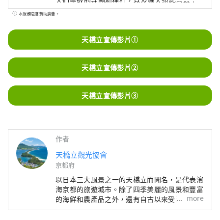
人們崇敬的寺廟和神社，以及讓人想起舊城下
町和北前船停靠港的街道景觀，吸引了許多來
本服務包含贊助廣告。
自日本和海外的人。Masu。 我們的辦公室和旅
遊諮詢中心位於京都丹後鐵道宮豐線的天橋立
天橋立宣傳影片①
站內。我們被日本國家旅遊局（JNTO）認證為
外國旅遊資訊中心，並提供英語服務。
天橋立宣傳影片②
天橋立宣傳影片③
作者
天橋立觀光協會
京都府
以日本三大風景之一的天橋立而聞名，是代表濱
海京都的旅遊城市。除了四季美麗的風景和豐富
more
的海鮮和農產品之外，還有自古以來受到人們崇
敬的寺廟和神社，以及讓人想起舊城下町和北前
船停靠港的街道景觀，吸引了許多來自日本和海