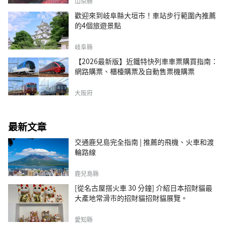
山梨縣
歡迎來到岐阜縣大垣市！車站步行範圍內推薦
的4個旅遊景點
岐阜縣
【2026最新版】近鐵特快列車車票購買指南：
網路購票、櫃檯購票及自動售票機購票
大阪府
最新文章
交通鹿兒島完全指南 | 推薦的飛機、火車和渡
輪路線
鹿兒島縣
[從名古屋搭火車 30 分鐘] 介紹日本招財貓最
大產地常滑市的招財貓招財貓展覽。
愛知縣