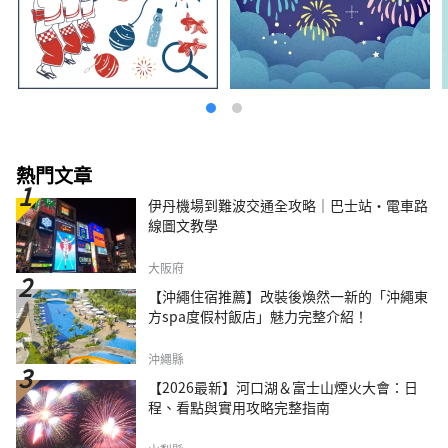
熱門文章
伊丹機場到難波交通全攻略｜巴士站・電車路
線圖文教學
大阪府
【沖繩住宿推薦】改裝後煥然一新的「沖繩東
方spa度假村飯店」魅力完整介紹！
沖繩縣
【2026最新】河口湖＆富士山煙火大會：日
程、看點與實用攻略完整指南