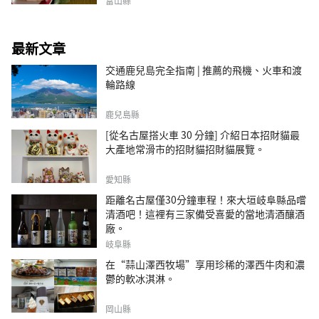
富山縣
最新文章
交通鹿兒島完全指南 | 推薦的飛機、火車和渡
輪路線
鹿兒島縣
[從名古屋搭火車 30 分鐘] 介紹日本招財貓最
大產地常滑市的招財貓招財貓展覽。
愛知縣
距離名古屋僅30分鐘車程！來大垣岐阜縣品嚐
清酒吧！這裡有三家備受喜愛的當地清酒釀酒
廠。
岐阜縣
在“蒜山澤西牧場”享用珍稀的澤西牛肉和濃
鬱的軟冰淇淋。
岡山縣