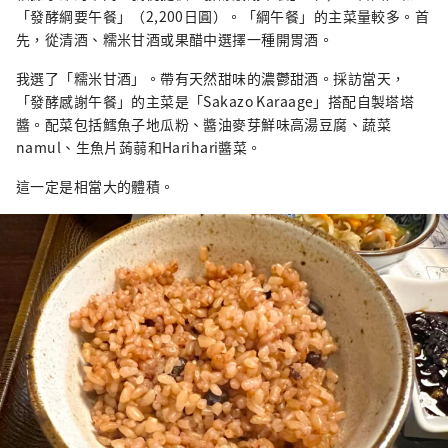
「發酵綱要午餐」（2,200日圓）。「綱午餐」的主菜量較多。首
先，從清酒、糯米甘酒或果醋中選擇一種開胃酒。
我選了「糯米甘酒」。帶有天然甜味的濃鬱甜酒。採訪當天，
「發酵感謝午餐」的主菜是「Sakazo Karaage」搭配自製塔塔
醬。配菜包括鱈魚子地瓜粉、醬油麥芽鮮味高湯豆腐、蔬菜
namul、生魚片蒟蒻和Harihari醬菜。
這一定是相當大的體積。