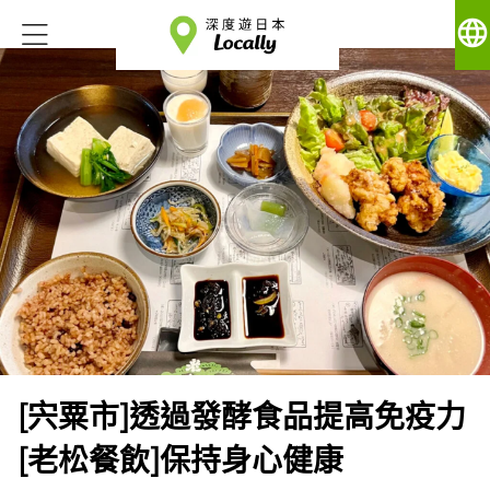
language
[宍粟市]透過發酵食品提高免疫力
[老松餐飲]保持身心健康