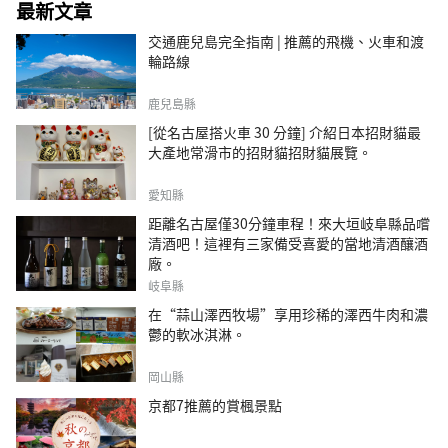
最新文章
交通鹿兒島完全指南 | 推薦的飛機、火車和渡
輪路線
鹿兒島縣
[從名古屋搭火車 30 分鐘] 介紹日本招財貓最
大產地常滑市的招財貓招財貓展覽。
愛知縣
距離名古屋僅30分鐘車程！來大垣岐阜縣品嚐
清酒吧！這裡有三家備受喜愛的當地清酒釀酒
廠。
岐阜縣
在“蒜山澤西牧場”享用珍稀的澤西牛肉和濃
鬱的軟冰淇淋。
岡山縣
京都7推薦的賞楓景點