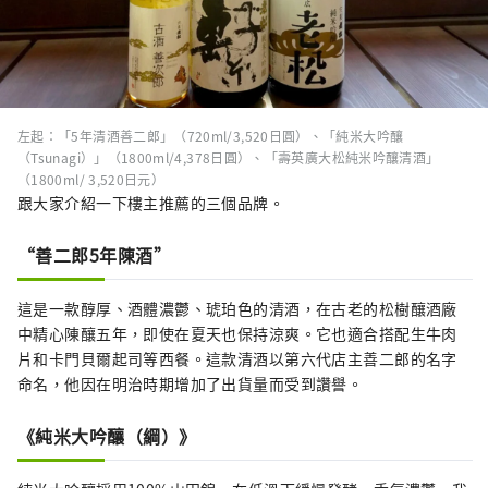
左起：「5年清酒善二郎」（720ml/3,520日圓）、「純米大吟釀
（Tsunagi）」（1800ml/4,378日圓）、「壽英廣大松純米吟釀清酒」
（1800ml/ 3,520日元）
跟大家介紹一下樓主推薦的三個品牌。
“善二郎5年陳酒”
這是一款醇厚、酒體濃鬱、琥珀色的清酒，在古老的松樹釀酒廠
中精心陳釀五年，即使在夏天也保持涼爽。它也適合搭配生牛肉
片和卡門貝爾起司等西餐。這款清酒以第六代店主善二郎的名字
命名，他因在明治時期增加了出貨量而受到讚譽。
《純米大吟釀（綱）》