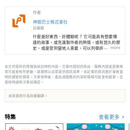
作者
神姬巴士株式會社
兵庫縣
什麼是好東西、好體驗呢？ 它可能具有想要傳
達的故事，或充滿製作者的熱情，或有悠久的歷
more
史，或是受到當地人喜愛，可以列舉許多特徵。
當您遇到特別的事物或體驗時，是否曾經因為高
興而想要告訴別人呢？ 而且，當您傳達出去
後，有人因此與某些事物產生新的連結。 我認
本文所提供的情報為採訪時的內容。文章內提到的商品、服務內容或是價格
為這才是真正的「好東西」。 為了能夠為客戶
等可能會有所更動，請實際以店家提供資訊為準。本記事的資訊基於筆者當
提供這樣的邂逅，我們以「訴說、傳達、連結」
時的調查和撰寫。文章發佈後，產品或服務的內容和價格可能會有變更，在
使用時請再次事前確認。
為理念，發掘兵庫的好東西，並發布能讓客戶與
兵庫縣內地區的心靈距離拉近的資訊。
本頁面部分為自動翻譯。
特集
查看更多