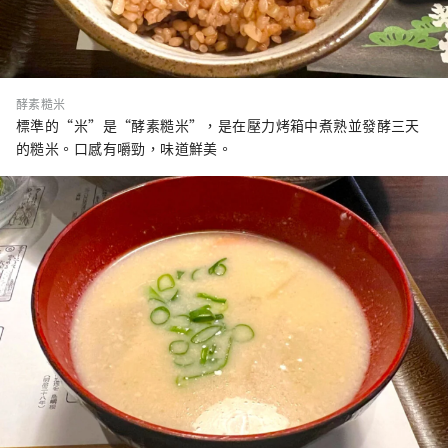
酵素糙米
標準的“米”是“酵素糙米”，是在壓力烤箱中煮熟並發酵三天
的糙米。口感有嚼勁，味道鮮美。