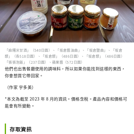
「麻糬米甘酒」（540日圓）、「坂倉醬油曲」、「坂倉鹽曲」、「坂倉
醪」（各518日圓）、「坂倉醪」（486日圓）、「坂倉醪」（486日圓）
「張張泡飯」（237日圓）、蘋果醬（572日圓）
他們也出售餐廳使用的調味料，所以如果你能找到這樣的東西，
你會想買它帶回家。
（作家 宇多美）
*本文為截至 2023 年 8 月的資訊。價格含稅。產品內容和價格可
能會有所變動。
存取資訊