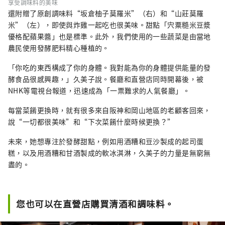
享受調味料的美味
還附贈了原創調味料“坂倉柚子莫羅米”（右）和“山莊莫羅
米”（左），即使與炸雞一起吃也很美味。甜點「宍粟糙米豆漿
優格配蘋果醬」也是標準。此外，我們使用的一些蔬菜是由當地
農民使用發酵肥料精心種植的。
「你吃的東西構成了你的身體。我對能為你的身體提供能量的發
酵食品很感興趣，」久美子說。餐廳和直營店同時開幕後，被
NHK等電視台報道，迅速成為「一票難求的人氣餐廳」。
每當菜餚更換時，就有很多來自阪神和岡山地區的老顧客回來，
說“一切都很美味”和“下次菜餚什麼時候更換？”
未來，她想專注於發酵甜點，例如用酒糟和豆沙製成的起司蛋
糕，以及用酒糟和甘酒製成的軟冰淇淋，久美子的力量是無窮無
盡的。
您也可以在直營店購買清酒和調味料。