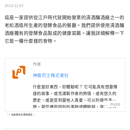
2023.12.07
這是一家提供從江戶時代就開始營業的清酒釀酒廠之一的
老松酒造所生產的發酵食品的餐廳。我們提供使用清酒釀
酒廠獨有的發酵食品製成的健康菜餚。讓我詳細解釋一下
它是一種什麼樣的食物。
作者
神姬巴士株式會社
什麼是好東西、好體驗呢？ 它可能具有想要傳
達的故事，或充滿製作者的熱情，或有悠久的
歷史，或是受到當地人喜愛，可以列舉許多特
more
徵。當您遇到特別的事物或體驗時，是否曾經
因為高興而想要告訴別人呢？ 而且，當您傳達
本服務包含贊助廣告。
出去後，有人因此與某些事物產生新的連結。
我認為這才是真正的「好東西」。 為了能夠為