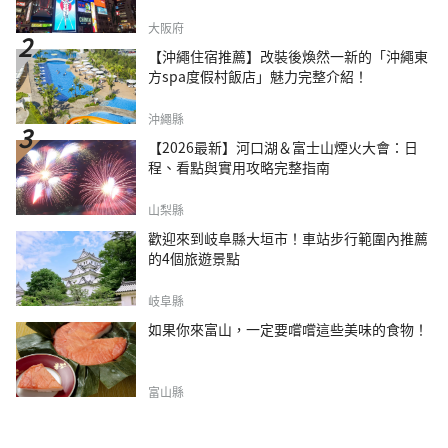
大阪府
【沖繩住宿推薦】改裝後煥然一新的「沖繩東
方spa度假村飯店」魅力完整介紹！
沖繩縣
【2026最新】河口湖＆富士山煙火大會：日
程、看點與實用攻略完整指南
山梨縣
歡迎來到岐阜縣大垣市！車站步行範圍內推薦
的4個旅遊景點
岐阜縣
如果你來富山，一定要嚐嚐這些美味的食物！
富山縣