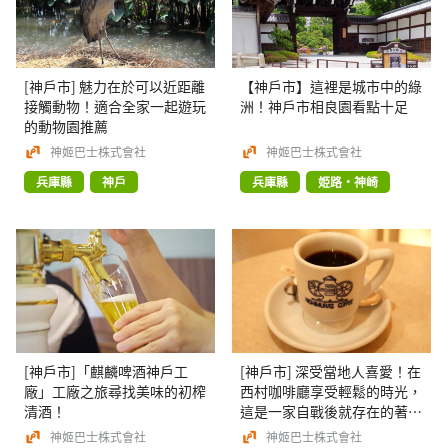
[神戶市] 魅力在於可以近距離
【神戶市】這裡是城市中的綠
接觸動物！適合全家一起遊玩
洲！神戶市相良園看點十足
的動物園推薦
神姬巴士株式會社
神姬巴士株式會社
兵庫縣
神戶
兵庫縣
姫路・神崎
[神戶市]「麒麟啤酒神戶工
[神戶市] 深受當地人喜愛！在
廠」工廠之旅尋找美味的初榨
西村咖啡廳享受輕鬆的時光，
清酒！
這是一家自戰後就存在的著名
餐廳。
神姬巴士株式會社
神姬巴士株式會社