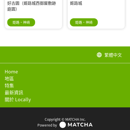
好古園（姫路城西御屋敷跡
姬路城
庭園）
姫路・神崎
姫路・神崎
繁體中文
language
Home
地區
特集
最新資訊
關於 Locally
Copyright © MATCHA Inc.
Powered by