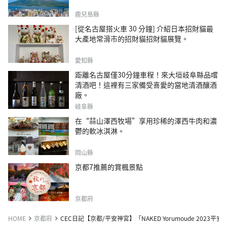
鹿兒島縣
[從名古屋搭火車 30 分鐘] 介紹日本招財貓最
大產地常滑市的招財貓招財貓展覽。
愛知縣
距離名古屋僅30分鐘車程！來大垣岐阜縣品嚐
清酒吧！這裡有三家備受喜愛的當地清酒釀酒
廠。
岐阜縣
在“蒜山澤西牧場”享用珍稀的澤西牛肉和濃
鬱的軟冰淇淋。
岡山縣
京都7推薦的賞楓景點
京都府
HOME
京都府
CEC日記【京都/平安神宮】「NAKED Yorumoude 2023平