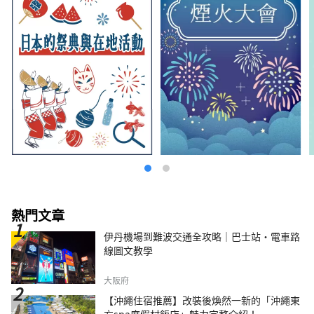
熱門文章
伊丹機場到難波交通全攻略｜巴士站・電車路
線圖文教學
大阪府
【沖繩住宿推薦】改裝後煥然一新的「沖繩東