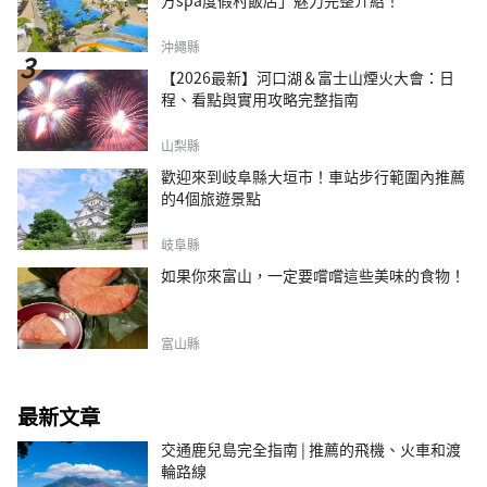
方spa度假村飯店」魅力完整介紹！
沖繩縣
【2026最新】河口湖＆富士山煙火大會：日
程、看點與實用攻略完整指南
山梨縣
歡迎來到岐阜縣大垣市！車站步行範圍內推薦
的4個旅遊景點
岐阜縣
如果你來富山，一定要嚐嚐這些美味的食物！
富山縣
最新文章
交通鹿兒島完全指南 | 推薦的飛機、火車和渡
輪路線