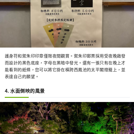
護身符和禦朱印印章僅限夜間觀賞。禦朱印郵票採用受夜晚啟發
而設計的黑色底座，字母在黑暗中發光。還有一張只有在晚上才
能看到的紙條，您可以將它掛在橫跨西鳳池的太平閣燈籠上，並
表達自己的願望。
4. 水面倒映的風景