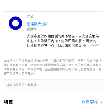
作者
愛媛縣大洲市
愛媛縣
大洲市屬於四國西側的南予地區，以大洲盆地為
中心，北臨瀨戶內海，南臨四國山脈。 清澈的
more
比地川流經市中心，據說這條河流呈肘形，因此
而得名，它繞著城市循環，為自然、歷史、文化
和社會帶來了許多福祉。 江戶時代，日治川河
畔仍保留洲城週邊繁榮城下町的遺跡。
本文所提供的情報為採訪時的內容。文章內提到的商品、服務內容或是價格
等可能會有所更動，請實際以店家提供資訊為準。本記事的資訊基於筆者當
時的調查和撰寫。文章發佈後，產品或服務的內容和價格可能會有變更，在
使用時請再次事前確認。
本頁面部分為自動翻譯。
特集
查看更多