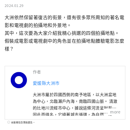
2024.01.29
大洲依然保留著復古的街景，還有很多眾所周知的著名電
影和電視劇的拍攝地和外景地。

其中，這次要為大家介紹我精心挑選的四個拍攝地點。

假裝成電影或電視劇中的角色並在拍攝地點體驗電影怎麼
樣？
作者
愛媛縣大洲市
大洲市屬於四國西側的南予地區，以大洲盆地
為中心，北臨瀨戶內海，南臨四國山脈。 清澈
的比地川流經市中心，據說這條河流呈肘形，
more
因此而得名，它繞著城市循環，為自然、歷
史、文化和社會帶來了許多福祉。 江戶時代，
本服務包含贊助廣告。
日治川河畔仍保留洲城週邊繁榮城下町的遺