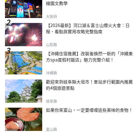
線圖文教學
大阪府
【2026最新】河口湖＆富士山煙火大會：日
程、看點與實用攻略完整指南
山梨縣
【沖繩住宿推薦】改裝後煥然一新的「沖繩東
方spa度假村飯店」魅力完整介紹！
沖繩縣
歡迎來到岐阜縣大垣市！車站步行範圍內推薦
的4個旅遊景點
岐阜縣
如果你來富山，一定要嚐嚐這些美味的食物！
富山縣