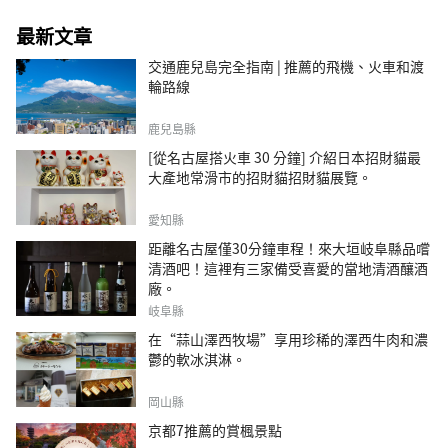
最新文章
交通鹿兒島完全指南 | 推薦的飛機、火車和渡
輪路線
鹿兒島縣
[從名古屋搭火車 30 分鐘] 介紹日本招財貓最
大產地常滑市的招財貓招財貓展覽。
愛知縣
距離名古屋僅30分鐘車程！來大垣岐阜縣品嚐
清酒吧！這裡有三家備受喜愛的當地清酒釀酒
廠。
岐阜縣
在“蒜山澤西牧場”享用珍稀的澤西牛肉和濃
鬱的軟冰淇淋。
岡山縣
京都7推薦的賞楓景點