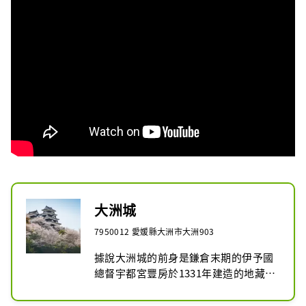
大洲城
7950012 愛媛縣大洲市大洲903
據說大洲城的前身是鎌倉末期的伊予國
總督宇都宮豐房於1331年建造的地藏岳
城，至今已有237年的歷史。關原之戰
後，動盪的時代平息下來，在被稱為城