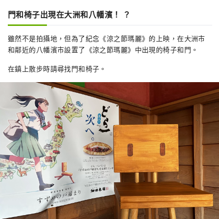
堡建造大師的藤堂高虎和脅坂泰晴時
門和椅子出現在大洲和八幡濱！ ？
代，城下町開始形成。後來加藤貞康成
為城主，加藤氏的統治一直持續到土地
雖然不是拍攝地，但為了紀念《涼之節瑪麗》的上映，在大洲市
所有權恢復為止。

和鄰近的八幡濱市設置了《涼之節瑪麗》中出現的椅子和門。
明治時代，天守閣因年久失修於1888年
被拆除。現在的天守閣於 2004 年在居
在鎮上散步時請尋找門和椅子。
民的保護和捐款的努力下，歷時約 10 
年進行了修復。戰後復原的四層木造天
守閣是日本第一座，高19.15m，為日
本最高。