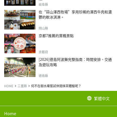
岐阜縣
在“蒜山澤西牧場”享用珍稀的澤西牛肉和濃
鬱的軟冰淇淋。
岡山縣
京都7推薦的賞楓景點
京都府
[2026]德島阿波舞完整指南：時間安排、交通
及遊玩攻略
德島縣
HOME
三重縣
何不在樹水庵嘗試休閒抹茶體驗呢？
繁體中文
language
Home