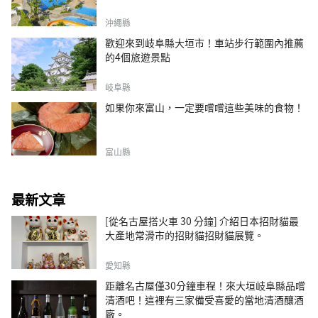
沖繩縣
歡迎來到岐阜縣大垣市！車站步行範圍內推薦
的4個旅遊景點
岐阜縣
如果你來富山，一定要嚐嚐這些美味的食物！
富山縣
最新文章
[從名古屋搭火車 30 分鐘] 介紹日本招財貓最
大產地常滑市的招財貓招財貓展覽。
愛知縣
距離名古屋僅30分鐘車程！來大垣岐阜縣品嚐
清酒吧！這裡有三家備受喜愛的當地清酒釀酒
廠。