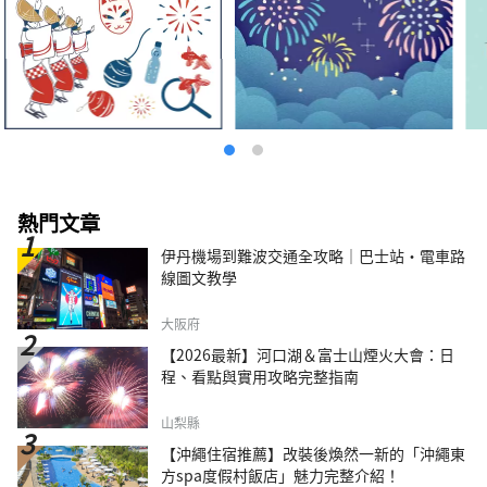
熱門文章
伊丹機場到難波交通全攻略｜巴士站・電車路
線圖文教學
大阪府
【2026最新】河口湖＆富士山煙火大會：日
程、看點與實用攻略完整指南
山梨縣
【沖繩住宿推薦】改裝後煥然一新的「沖繩東
方spa度假村飯店」魅力完整介紹！