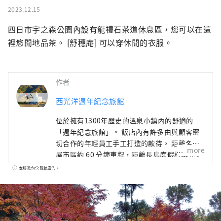
2023.12.15
四日市宇之森公園內設有龍禮石茶道休息區，您可以在這
裡悠閒地品茶。 [舒穗庵] 可以穿休閒的衣服。
作者
西光洋週年紀念旅館
位於擁有1300年歷史的溫泉小鎮內的舒適的
「週年紀念旅館」。 飯店內有許多由與顧客密
切合作的年輕員工手工打造的款待。 距離名古
more
屋市區約 60 分鐘車程，距離長島度假村柳花之
里和鈴鹿賽道約 30 分鐘車程，交通便利。 使用
本服務包含贊助廣告。
當地生產和當地消費的食材製作的色彩繽紛、
充滿活力的菜餚也充滿魅力！ 溫泉旅館歡迎兒
童入住，活動豐富，吸引了許多帶小孩的回頭
客。