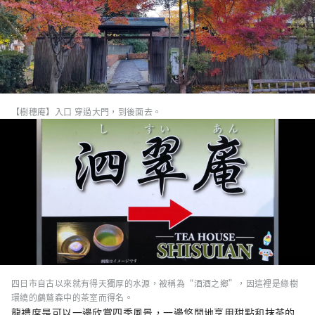
【樹穗庵】入口 穿過大門，到後面去。
四日市自古以來就有得天獨厚的水源，被稱為“酒酒之鄉”，因這裡是綠樹
環繞的鸕鶿森中的茶室而得名。
龍禮席是可以一邊欣賞四季風景，一邊悠閒地享用甜點和抹茶的