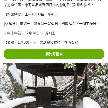
茶道座位區。您可以品嚐到四日市的當地日式甜點和抹茶。
【營業時間】上午10:00至下午4:00
[休息日] - 每週一（如果週一是假日，則順延至下一個工作日）
・年末年初（12月28日～1月4日）
【價格】1泡500日圓（含甜點和抹茶。含消費稅）
關於舒穗安