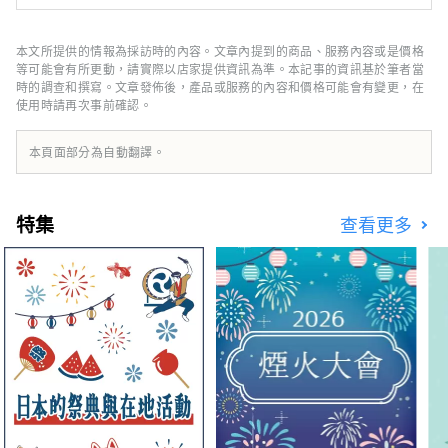
屋市區約 60 分鐘車程，距離長島度假村柳花之
里和鈴鹿賽道約 30 分鐘車程，交通便利。 使用
當地生產和當地消費的食材製作的色彩繽紛、充
本文所提供的情報為採訪時的內容。文章內提到的商品、服務內容或是價格
滿活力的菜餚也充滿魅力！ 溫泉旅館歡迎兒童
等可能會有所更動，請實際以店家提供資訊為準。本記事的資訊基於筆者當
入住，活動豐富，吸引了許多帶小孩的回頭客。
時的調查和撰寫。文章發佈後，產品或服務的內容和價格可能會有變更，在
使用時請再次事前確認。
本頁面部分為自動翻譯。
特集
查看更多